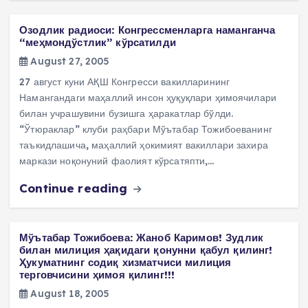
Озодлик радиоси: Конгрессменларга наманганча
“меҳмондўстлик” кўрсатилди
August 27, 2005
27 август куни АҚШ Конгресси вакилларининг
Намангандаги маҳаллий инсон ҳуқуқлари ҳимоячилари
билан учрашувини бузишга ҳаракатлар бўлди.
“Ўтюраклар” клуби раҳбари Мўътабар Тожибоеванинг
таъкидлашича, маҳаллий ҳокимият вакиллари захира
маркази ноқонуний фаолият кўрсатяпти,…
Continue reading
Мўътабар Тожибоева: Жаноб Каримов! Зудлик
билан милиция ҳақидаги қонунни қабул қилинг!
Ҳукуматнинг содиқ хизматчиси милиция
терговчисини ҳимоя қилинг!!!
August 18, 2005