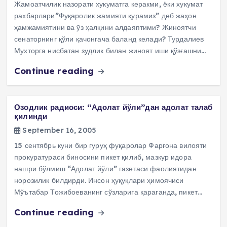
Жамоатчилик назорати хукуматга керакми, ёки хукумат
рахбарлари”Фуқаролик жамияти қурамиз” деб жаҳон
ҳамжамиятини ва ўз ҳалқини алдаяптими? Жиноятчи
сенаторнинг қўли қачонгача баланд келади? Турдалиев
Мухторга нисбатан зудлик билан жиноят иши қўзғашни…
Continue reading
Озодлик радиоси: “Адолат йўли”дан адолат талаб
қилинди
September 16, 2005
15 сентябрь куни бир гуруҳ фуқаролар Фарғона вилояти
прокуратураси биносини пикет қилиб, мазкур идора
нашри бўлмиш “Адолат йўли” газетаси фаолиятидан
норозилик билдирди. Инсон ҳуқуқлари ҳимоячиси
Мўътабар Тожибоеванинг сўзларига қараганда, пикет…
Continue reading