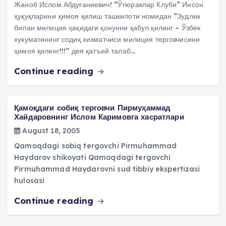
Жаноб Ислом Абдуғаниевич! “Ўтюраклар Клуби” Инсон
ҳуқуқларини ҳимоя қилиш ташкилоти номидан “Зудлик
билан милиция ҳақидаги қонунни қабул қилинг – Ўзбек
хукуматининг содиқ хизматчиси милиция терговчисини
ҳимоя қилинг!!!” дея қатъий талаб…
Continue reading
Қамоқдаги собиқ терговчи Пирмуҳаммад
Хайдаровнинг Ислом Каримовга хасратлари
August 18, 2005
Qamoqdagi sobiq tergovchi Pirmuhammad
Haydarov shikoyati Qamoqdagi tergovchi
Pirmuhammad Haydarovni sud tibbiy ekspertizasi
hulosasi
Continue reading