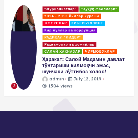
s
"Журналистлар"
"Ҳуқуқ фаоллари"
t
2014 - 2018 йиллар кураши
ЖОСУСЛАР
КИБЕРБУЛЛИНГ
s
Кир пуллар ва коррупция
РАДИКАЛ "ЛИДЕР"
p
Раҳнамолар ва ҳомийлар
САЛАЙ ҲАҚНАЗАР
ЧИРМОВУҚЛАР
a
д
Ҳаракат: Салой Мадамин давлат
тўнтариши қилмоқчи эмас,
g
шунчаки лўттибоз холос!
admin
July 12, 2019
i
1504 views
2
n
a
t