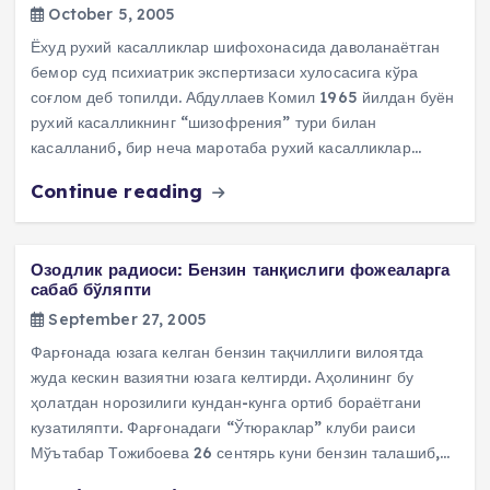
October 5, 2005
Ёхуд рухий касалликлар шифохонасида даволанаётган
бемор суд психиатрик экспертизаси хулосасига кўра
соғлом деб топилди. Абдуллаев Комил 1965 йилдан буён
рухий касалликнинг “шизофрения” тури билан
касалланиб, бир неча маротаба рухий касалликлар…
Continue reading
Озодлик радиоси: Бензин танқислиги фожеаларга
сабаб бўляпти
September 27, 2005
Фарғонада юзага келган бензин тақчиллиги вилоятда
жуда кескин вазиятни юзага келтирди. Аҳолининг бу
ҳолатдан норозилиги кундан-кунга ортиб бораётгани
кузатиляпти. Фарғонадаги “Ўтюраклар” клуби раиси
Мўътабар Тожибоева 26 сентярь куни бензин талашиб,…