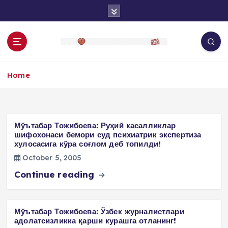
S
k
i
p
t
o
Home
c
o
n
t
e
Мўътабар Тожибоева: Руҳий касалликлар
n
шифохонаси бемори суд психиатрик экспертиза
хулосасига кўра соғлом деб топилди!
t
October 5, 2005
Continue reading
Мўътабар Тожибоева: Ўзбек журналистлари
адолатсизликка қарши курашга отланинг!