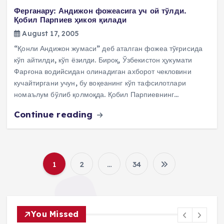
Ферганару: Андижон фожеасига уч ой тўлди.
Қобил Парпиев ҳикоя қилади
August 17, 2005
“Қонли Андижон жумаси” деб аталган фожеа тўғрисида
кўп айтилди, кўп ёзилди. Бироқ, Ўзбекистон ҳукумати
Фарғона водийсидан олинадиган ахборот чекловини
кучайтиргани учун, бу воқеанинг кўп тафсилотлари
номаълум бўлиб қолмоқда. Қобил Парпиевнинг…
Continue reading
1
2
…
34
P
o
You Missed