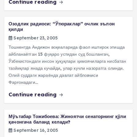
Continue reading
Озодлик радиоси: “Ўтюраклар” очлик эълон
қилди
September 23, 2005
Тошкентда Андижон воқеаларида фаол иштирок этишда
айбланаётган 15 фуқаро устидан суд бошлангач,
Ўзбекистондаги инсон ҳуқуқлари ҳимоячиларга нисбатан
тазйиқлар янада кучайди, улар кучли назоратга олинди.
Олий суддаги жараёнда давлат айбловчиси
Фарғонадаги…
Continue reading
Мўътабар Тожибоева: Жиноятчи сенаторнинг қўли
қачонгача баланд келади?
September 16, 2005