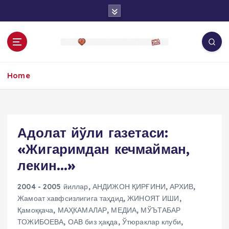
S
k
i
p
t
o
Home
c
o
n
t
e
Адолат йўли газетаси:
n
«Жигаримдан кечмайман,
t
лекин…»
2004 - 2005 йиллар
,
АНДИЖОН ҚИРҒИНИ
,
АРХИВ
,
Жамоат хавфсизлигига таҳдид
,
ЖИНОЯТ ИШИ
,
Қамоққача
,
МАҲКАМАЛАР
,
МЕДИА
,
МЎЪТАБАР
ТОЖИБОЕВА
,
ОАВ биз ҳақда
,
Ўтюраклар клуби
,