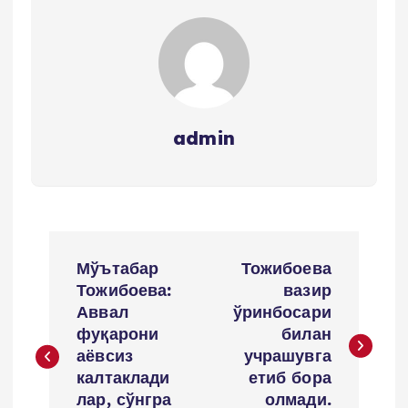
admin
P
Мўътабар
Тожибоева
o
Тожибоева:
вазир
Аввал
ўринбосари
s
фуқарони
билан
аёвсиз
учрашувга
t
калтаклади
етиб бора
лар, сўнгра
олмади.