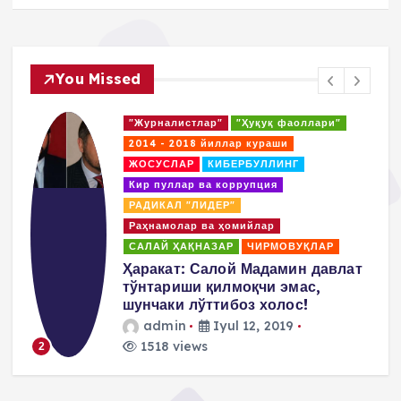
You Missed
"Журналистлар"
"Ҳуқуқ фаоллари"
2014 - 2018 йиллар кураши
ЖОСУСЛАР
КИБЕРБУЛЛИНГ
Кир пуллар ва коррупция
РАДИКАЛ "ЛИДЕР"
Раҳнамолар ва ҳомийлар
САЛАЙ ҲАҚНАЗАР
ЧИРМОВУҚЛАР
д
Ҳаракат: Салой Мадамин давлат
тўнтариши қилмоқчи эмас,
шунчаки лўттибоз холос!
admin
Iyul 12, 2019
1518 views
2