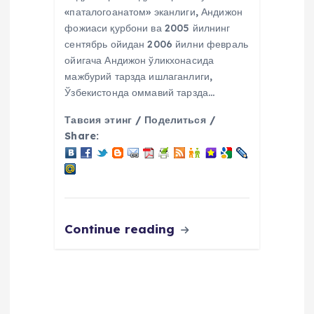
«паталогоанатом» эканлиги, Андижон
фожиаси қурбони ва 2005 йилнинг
сентябрь ойидан 2006 йилни февраль
ойигача Андижон ўликхонасида
мажбурий тарзда ишлаганлиги,
Ўзбекистонда оммавий тарзда…
Тавсия этинг / Поделиться /
Share:
Continue reading