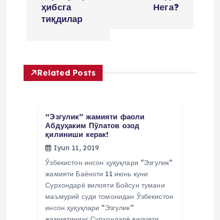
m
ҳибсга
Нега?
тиқдилар
e
n
Related Posts
y
u
“Эзгулик” жамияти фаоли
s
Абдуҳаким Пўлатов озод
қилиниши керак!
Iyun 11, 2019
i
Ўзбекистон инсон ҳуқуқлари “Эзгулик”
жамияти Баёноти 11 июнь куни
Сурхондарё вилояти Бойсун тумани
маъмурий суди томонидан Ўзбекистон
инсон ҳуқуқлари “Эзгулик”
жамиятининг Сурхондарё вилояти