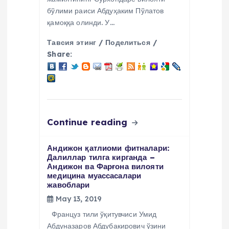
бўлими раиси Абдуҳаким Пўлатов
қамоққа олинди. У…
Тавсия этинг / Поделиться /
Share:
Continue reading
Андижон қатлиоми фитналари:
Далиллар тилга кирганда –
Андижон ва Фарғона вилояти
медицина муассасалари
жавоблари
May 13, 2019
Француз тили ўқитувчиси Умид
Абдуназаров Абдубакирович ўзини