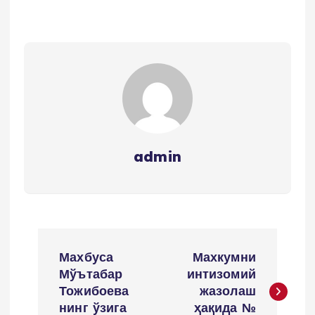
admin
P
Махбуса
Махкумни
o
Мўътабар
интизомий
Тожибоева
жазолаш
s
нинг ўзига
ҳақида №