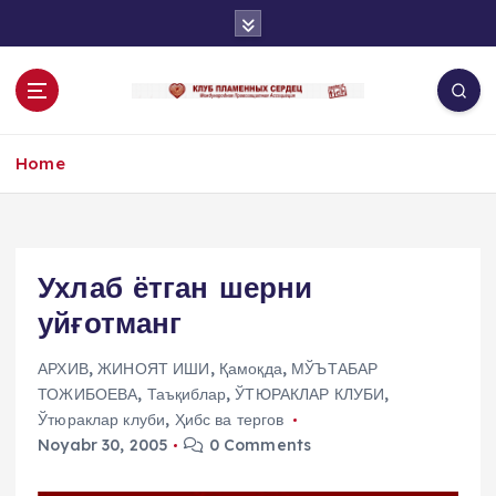
S
k
i
p
t
o
Home
c
o
n
t
e
Ухлаб ётган шерни
n
уйғотманг
t
АРХИВ
,
ЖИНОЯТ ИШИ
,
Қамоқда
,
МЎЪТАБАР
ТОЖИБОЕВА
,
Таъқиблар
,
ЎТЮРАКЛАР КЛУБИ
,
Ўтюраклар клуби
,
Ҳибс ва тергов
Noyabr 30, 2005
0 Comments