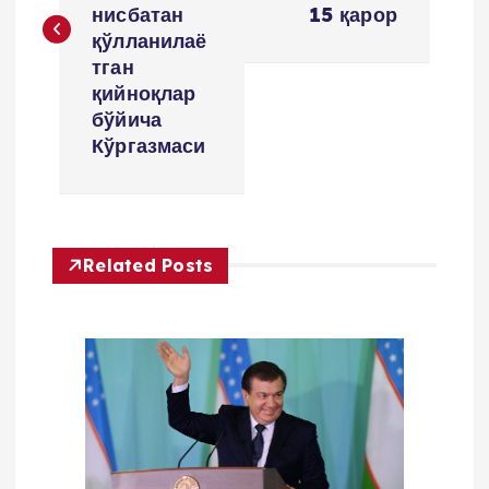
нисбатан
15 қарор
t
қўлланилаё
тган
m
қийноқлар
бўйича
e
Кўргазмаси
n
y
Related Posts
u
s
i