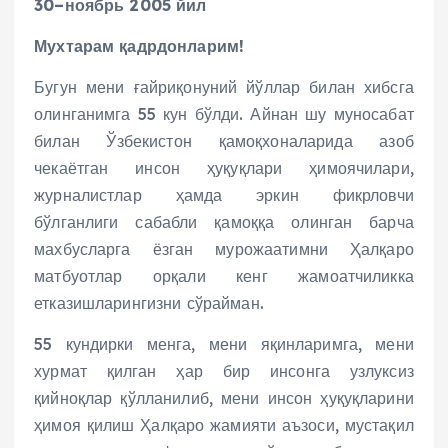
30–ноябрь 2005 йил
Мухтарам қадрдонларим!
Бугун мени ғайриқонуний йўллар билан хибсга
олинганимга 55 кун бўлди. Айнан шу муносабат
билан Ўзбекистон қамоқхоналарида азоб
чекаётган инсон ҳуқуқлари ҳимоячилари,
журналистлар ҳамда эркин фикрловчи
бўлганлиги сабабли қамоққа олинган барча
махбусларга ёзган мурожаатимни Ҳалқаро
матбуотлар орқали кенг жамоатчиликка
етказишларингизни сўрайман.
55 кундирки менга, мени яқинларимга, мени
хурмат қилган ҳар бир инсонга узлуксиз
қийноқлар қўлланилиб, мени инсон ҳуқуқларини
ҳимоя қилиш Ҳалқаро жамияти аъзоси, мустақил