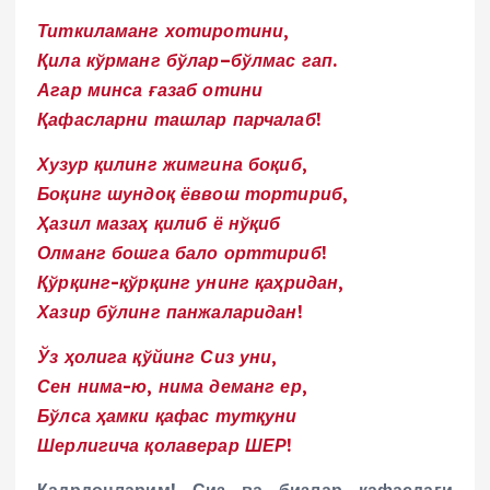
Титкиламанг хотиротини,
Қила кўрманг бўлар–бўлмас гап.
Агар минса ғазаб отини
Қафасларни ташлар парчалаб!
Хузур қилинг жимгина боқиб,
Боқинг шундоқ ёввош тортириб,
Ҳазил мазаҳ қилиб ё нўқиб
Олманг бошга бало орттириб!
Қўрқинг-қўрқинг унинг қаҳридан,
Хазир бўлинг панжаларидан!
Ўз ҳолига қўйинг Сиз уни,
Сен нима-ю, нима деманг ер,
Бўлса ҳамки қафас тутқуни
Шерлигича қолаверар ШЕР!