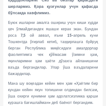
Қадрдонларим! Сиз ва бизлар қафасдаги
шерлармиз. Қора қузғунлар учун қафасда
бўлсакда хавфлимиз.
Буюк ишларни амалга ошириш учун киши худди
ҳеч ўлмайдигандек яшаши керак экан. Бундан
роса 7,5 ой аввал, яъни 15-апрель куни
Тошкентда ўғирлаб кетиб, таҳқирлашга буйруқ
берган Республика миқёсидаги амалдорлар
фаолиятимга чек қўймасам ўзимни ҳам,
яқинларимни ҳам ҳаёти дўзахга айланишини
ваъда бергандилар. Улар ўша ваъдаларини
бажардилар.
Мана шу воқеадан кейин мен ҳам «Ҳаётим бир
кундан кейин якун топишини олдиндан билсам,
ўша охирги кунимни ҳам адолатсизликка қарши
курашга бағишлайман» деб баёнот бергандим.