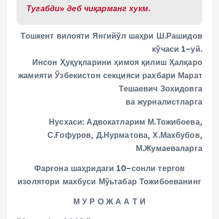
Тугабди» деб чиқарманг хукм.
Тошкент вилояти Янгийўл шаҳри Ш.Рашидов
кўчаси 1–уй.
Инсон Ҳуқуқларини ҳимоя қилиш Ҳалқаро
жамияти Ўзбекистон секцияси рахбари Марат
Тешаевич Зохидовга
ва журналистларга
Нусхаси: Адвокатларим М.Тожибоева,
С.Ғофуров, Д.Нурматова, Х.Махбубов,
М.Жумаеваларга
Фарғона шаҳридаги 10–сонли тергов
изолятори махбуси Мўьтабар Тожибоеванинг
М У Р О Ж А А Т И