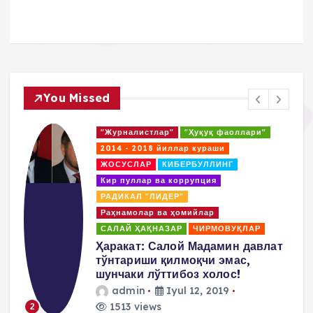
You Missed
"Журналистлар"
"Ҳуқуқ фаоллари"
2014 - 2018 йиллар кураши
ЖОСУСЛАР
КИБЕРБУЛЛИНГ
Кир пуллар ва коррупция
РАДИКАЛ "ЛИДЕР"
Раҳнамолар ва ҳомийлар
САЛАЙ ҲАҚНАЗАР
ЧИРМОВУҚЛАР
Ҳаракат: Салой Мадамин давлат
тўнтариши қилмоқчи эмас,
шунчаки лўттибоз холос!
admin
Iyul 12, 2019
1513 views