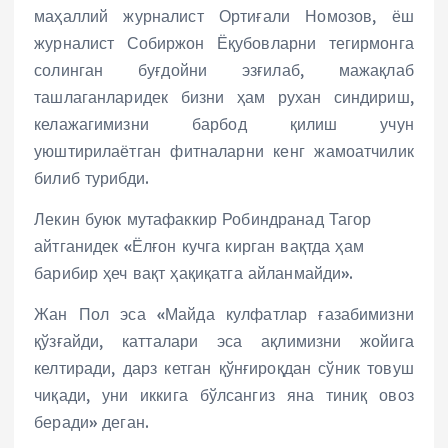
маҳаллий журналист Ортиғали Номозов, ёш
журналист Собиржон Ёқубовларни тегирмонга
солинган буғдойни эзғилаб, мажақлаб
ташлаганларидек бизни ҳам рухан синдириш,
келажагимизни барбод қилиш учун
уюштирилаётган фитналарни кенг жамоатчилик
билиб турибди.
Лекин буюк мутафаккир Робиндранад Тагор
айтганидек «Ёлғон кучга кирган вақтда ҳам
барибир ҳеч вақт ҳақиқатга айланмайди».
Жан Пол эса «Майда кулфатлар ғазабимизни
қўзғайди, катталари эса ақлимизни жойига
келтиради, дарз кетган қўнғироқдан сўник товуш
чиқади, уни иккига бўлсангиз яна тиниқ овоз
беради» деган.