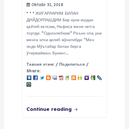
Oktabr 31, 2018
* * * ЖИГАРЛАРИМ БИЛАН
ДИЙДОРЛАШДИМ Бир куни ишдан
қайтиб келсам, Нафиса мени четга
тортди. “Однохлебкам” Раъно опа уни
менга элчи қилиб жўнатибди: “Мен
энди Мўътабар билан бирга
ўтирмайман. Бунинг…
Тавсия этинг / Поделиться /
Share:
Continue reading