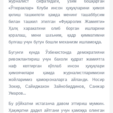
журналист сифатидаги, ўзим бошқарган
«Ўтюраклар» Клуби инсон ҳуқуқларини ҳимоя
қилиш ташкилоти ҳамда менинг ташаббусим
билан ташкил этилган «Фуқаролик Жамияти»
Ҳалқ харакатини олиб борган ишларини
қоралаш, мени шаъним, қадр қимматимни
булғаш учун бутун бошли механизм ишламоқда.
Бугунги кунда Ўзбекистонда демократияни
ривожлантириш учун бахоли қудрат жамиятга
наф келтирган кўплаб инсон ҳуқуқлари
ҳимоячилари ҳамда журналистларимизни
жойларимиз қамоқхоналарга айланди. Носир
Зокир, Сайиджахон Зайнобиддинов, Санжар
Умаров…
Бу рўйхатни истаганча давом эттириш мумкин.
Ҳақиқатни дадил айтгани учун қамоққа олинган