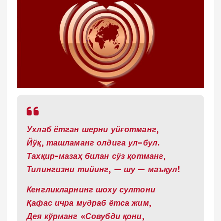
Ухлаб ётган шерни уйғотманг,
Йўқ, ташламанг олдига ул–бул.
Тахқир-мазаҳ билан сўз қотманг,
Тилингизни тийинг, — шу — маъқул!
Кенгликларнинг шоху султони
Қафас ичра мудраб ётса жим,
Дея кўрманг «Совубди қони,