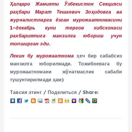
Ҳалқаро Жамияти Ўзбекистон Секцияси
раҳбари Марат Тешаевич Зоҳидовга
ва
журналистларга ёзган мурожаатномасини
1–декабрь куни тергов хибсхонаси
рахбариятига манзилга юбориш учун
топширган эди.
Лекин бу мурожаатнома
ҳеч бир сабабсиз
манзилга юборилмади. Тожибоевага бу
мурожаатномани жўнатмаслик сабаби
тушунтирилмади ҳам)
Тавсия этинг / Поделиться / Share: