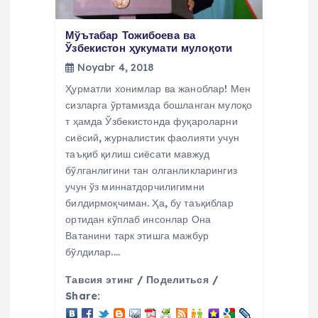
Мўътабар Тожибоева ва
Ўзбекистон ҳукумати мулоқоти
Noyabr 4, 2018
Ҳурматли хонимлар ва жаноблар! Мен
сизларга ўртамизда бошланган мулоқо
т ҳамда Ўзбекистонда фуқароларни
сиёсий, журналистик фаолияти учун
таъқиб қилиш сиёсати мавжуд
бўлганлигини тан олганликларингиз
учун ўз миннатдорчилигимни
билдирмоқчиман. Ҳа, бу таъқиблар
ортидан кўплаб инсонлар Она
Ватанини тарк этишга мажбур
бўлдилар.…
Тавсия этинг / Поделиться /
Share: