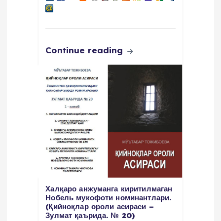
Continue reading
Халқаро анжуманга киритилмаган
Нобель мукофоти номинантлари.
(Қийноқлар ороли асираси –
Зулмат қаърида. № 20)