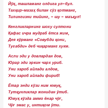
Йўқ, ташламанг олдига ул–бул.
Тахқир-мазаҳ билан сўз қотманг,
Тилингизни тийинг, – шу – маъқул!
Кенгликларнинг шоху султони
Қафас ичра мудраб ётса жим,
Дея кўрманг «Совубди қони,
Тугабди» деб чиқарманг хукм.
Асли эди у довлардан дов,
Юрар эди эркин чарх уриб.
Уни хароб айлади алдов,
Уни хароб айлади фириб!
Ётар энди кўзи ним юмуқ,
Тутқунликлар жонидан ўтиб.
Юмуқ кўзда аммо ёнар чўғ,
Чўғ эмас у, интиқом ўти.