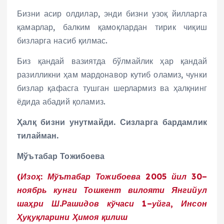
Бизни асир олдилар, энди бизни узоқ йилларга
қамарлар, балким қамоқлардан тирик чиқиш
бизларга насиб қилмас.
Биз қандай вазиятда бўлмайлик ҳар қандай
разилликни ҳам мардонавор кутиб оламиз, чунки
бизлар қафасга тушган шерлармиз ва ҳалқнинг
ёдида абадий қоламиз.
Ҳалқ бизни унутмайди. Сизларга бардамлик
тилайман.
Мўътабар Тожибоева
(Изоҳ: Мўътабар Тожибоева 2005 йил 30–
ноябрь кунги Тошкент вилояти
Янгийул
шаҳри Ш.Рашидов кўчаси 1–уйга, Инсон
Ҳуқуқларини Ҳимоя қилиш