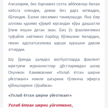
Азизларим, биз барчамиз сохта айбловлар билан
хибсга олиндик, демак биз дарз кетмадик,
бўлиндик. Бизни овозимиз тиниқлашди. Яна бир
аллома «доимо қўрқиб юргандан кўра даҳшатли
ўлим яхши» деган экан. Биз ўз фаолиятимиз
туфайли хаётимиз барбод бўлишини билардик,
лекин адолатсизликка қарши курашни давом
эттирдик.
Шу ўринда ҳалқаро матбуотларда фаолият
юритувчи журналистлар дўстларимдан шоир
Охунжон Хакимовнииг «Ухлаб ётган шерни
уйғотманг» номли шеърини тўлиғича эфирга
қўйишларини сўрайман.
«Ухлаб ётган шерни уйғотманг»
Ухлаб ётган шерни уйғотманг,