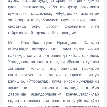
журналистлари ҳуқуқ ва эркинликларини ҳимоя
қилиш ташкилоти», «Сўз ва фикр эркинлиги
кўмитаси» таъсисчиси, «Фуқаролик жамияти»
ҳалқ харакати йўлбошчиси, мустақил журналист
сифатида олиб борган фаолиятим учун
ғайриқонуний тарзда хибсга олиндим.
Мен 7–октябрь куни Ирландияга Ҳалқаро
анжуманда иштирок этиш учун йулга чиқиш
пайтимда қонунга зид равишда хибсга олиндим.
Хонадоним ва менга алоқаси бўлмаган куёвим
хонадони қонунга зид равишда прокурор
санкциясисиз ва терговчи қарорисиз тинтув
қилишиб, «Ўтюраклар» Клуби инсон ҳуқуқларини
ҳимоя қилиш ташкилоти томонидан 6 йил
давомида амалдорларнинг қонунбузарликлар
содир этганликларини фош этган кутубхона тўла
хужжатлар, журналистик суриштирувларим