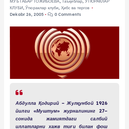
МЎЪТАБАР ТОЖИБОЕВА
,
Таъқиблар
,
ЎТЮРАКЛАР
КЛУБИ
,
Ўтюраклар клуби
,
Ҳибс ва тергов
Dekabr 26, 2005
0 Comments
Абдулла Қодирий – Жулқунбой 1926
йилги «Муштум» журналининг 27–
сонида жамиятдаги салбий
иллатларни хажв тиғи билан фош