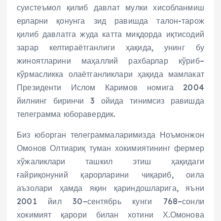
суистеъмол қилиб давлат мулки хисобланмиш
ерларни қонунга зид равишда талон-тарож
қилиб давлатга жуда катта миқдорда иқтисодий
зарар келтираётганлиги ҳақида, унинг бу
жиноятларини маҳаллий рахбарлар кўриб–
кўрмасликка олаётганликлари ҳақида мамлакат
Президенти Ислом Каримов номига 2004
йилнинг биринчи 3 ойида тинимсиз равишда
телеграмма юборавердик.
Биз юборган телеграммаларимизда Ноъмонжон
Омонов Олтиариқ туман хокимиятининг фермер
хўжаликлари ташкил этиш ҳақидаги
ғайриқонуний қарорларини чиқариб, оила
аъзолари ҳамда яқин қариндошларига, яъни
2001 йил 30–сентябрь кунги 768–сонли
хокимият қарори билан хотини Х.Омонова