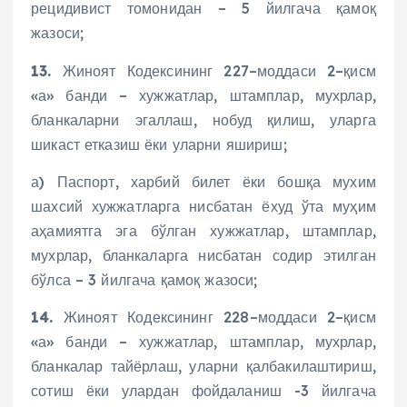
рецидивист томонидан – 5 йилгача қамоқ
жазоси;
13.
Жиноят Кодексининг 227–моддаси 2–қисм
«а» банди – хужжатлар, штамплар, мухрлар,
бланкаларни эгаллаш, нобуд қилиш, уларга
шикаст етказиш ёки уларни яшириш;
а) Паспорт, харбий билет ёки бошқа мухим
шахсий хужжатларга нисбатан ёхуд ўта муҳим
аҳамиятга эга бўлган хужжатлар, штамплар,
мухрлар, бланкаларга нисбатан содир этилган
бўлса – 3 йилгача қамоқ жазоси;
14.
Жиноят Кодексининг 228–моддаси 2–қисм
«а» банди – хужжатлар, штамплар, мухрлар,
бланкалар тайёрлаш, уларни қалбакилаштириш,
сотиш ёки улардан фойдаланиш -3 йилгача