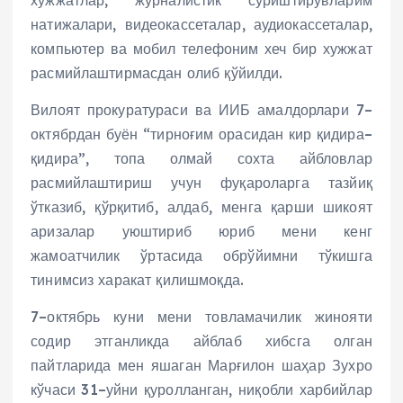
натижалари, видеокассеталар, аудиокассеталар,
компьютер ва мобил телефоним хеч бир хужжат
расмийлаштирмасдан олиб қўйилди.
Вилоят прокуратураси ва ИИБ амалдорлари 7–
октябрдан буён “тирноғим орасидан кир қидира–
қидира”, топа олмай сохта айбловлар
расмийлаштириш учун фуқароларга тазйиқ
ўтказиб, қўрқитиб, алдаб, менга қарши шикоят
аризалар уюштириб юриб мени кенг
жамоатчилик ўртасида обрўйимни тўкишга
тинимсиз харакат қилишмоқда.
7–октябрь куни мени товламачилик жинояти
содир этганликда айблаб хибсга олган
пайтларида мен яшаган Марғилон шаҳар Зухро
кўчаси 31–уйни қуролланган, ниқобли харбийлар