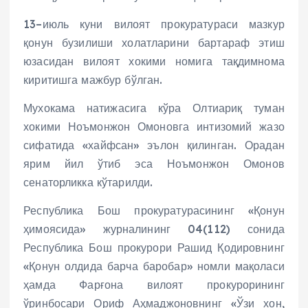
13–июль куни вилоят прокуратураси мазкур
қонун бузилиши холатларини бартараф этиш
юзасидан вилоят хокими номига тақдимнома
киритишга мажбур бўлган.
Мухокама натижасига кўра Олтиариқ туман
хокими Ноъмонжон Омоновга интизомий жазо
сифатида «хайфсан» эълон қилинган. Орадан
ярим йил ўтиб эса Ноъмонжон Омонов
сенаторликка кўтарилди.
Республика Бош прокуратурасининг «Қонун
ҳимоясида» журналининг 04(112) сонида
Республика Бош прокурори Рашид Қодировнинг
«Қонун олдида барча баробар» номли мақоласи
ҳамда Фарғона вилоят прокурорининг
ўринбосари Ориф Аҳмаджоновнинг «Ўзи хон,