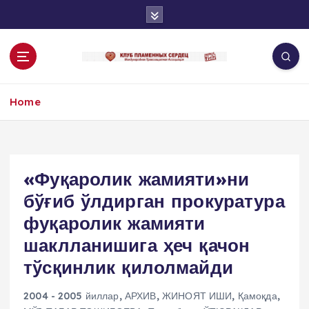
S
k
i
p
t
o
Home
c
o
n
t
e
«Фуқаролик жамияти»ни
n
бўғиб ўлдирган прокуратура
t
фуқаролик жамияти
шаклланишига ҳеч қачон
тўсқинлик қилолмайди
2004 - 2005 йиллар
,
АРХИВ
,
ЖИНОЯТ ИШИ
,
Қамоқда
,