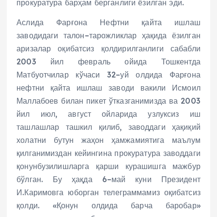
прокуратура барҳам берганлиги ёзилган эди.
Аслида Фарғона Нефтни қайта ишлаш
заводидаги талон–тарожликлар ҳақида ёзилган
аризалар оқибатсиз қолдирилганлиги сабабли
2003 йил февраль ойида Тошкентда
Матбуотчилар кўчаси 32–уй олдида Фарғона
нефтни қайта ишлаш заводи вакили Исмоил
Маллабоев билан пикет ўтказганимизда ва 2003
йил июл, август ойларида узлуксиз иш
ташлашлар ташкил қилиб, заводдаги ҳақиқий
холатни бутун жаҳон ҳамжамиятига маълум
қилганимиздан кейингина прокуратура заводдаги
қонунбузилишларга қарши курашишга мажбур
бўлган. Бу ҳақда 6–май куни Президент
И.Каримовга юборган телеграммамиз оқибатсиз
қолди. «Қонун олдида барча баробар»