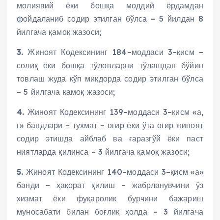
молиявий ёки бошқа моддий ёрдамдан
фойдаланиб содир этилган бўлса – 5 йилдан 8
йилгача қамоқ жазоси;
3.
Жиноят Кодексининг 184–моддаси 3–қисм –
солиқ ёки бошқа тўловларни тўлашдан бўйин
товлаш жуда кўп миқдорда содир этилган бўлса
– 5 йилгача қамоқ жазоси;
4.
Жиноят Кодексининг 139–моддаси 3–қисм «а,
г» бандлари – тухмат – оғир ёки ўта оғир жиноят
содир этишда айблаб ва ғаразгўй ёки паст
ниятларда қилинса – 3 йилгача қамоқ жазоси;
5.
Жиноят Кодексининг 140–моддаси 3–қисм «а»
банди – ҳақорат қилиш – жабрланувчини ўз
хизмат ёки фуқаролик бурчини бажариш
муносабати билан боғлиқ ҳолда – 3 йилгача