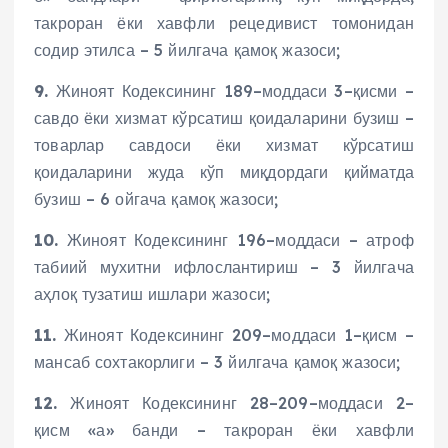
такроран ёки хавфли рецедивист томонидан
содир этилса – 5 йилгача қамоқ жазоси;
9.
Жиноят Кодексининг 189–моддаси 3–қисми –
савдо ёки хизмат кўрсатиш қоидаларини бузиш –
товарлар савдоси ёки хизмат кўрсатиш
қоидаларини жуда кўп миқдордаги қийматда
бузиш – 6 ойгача қамоқ жазоси;
10.
Жиноят Кодексининг 196–моддаси – атроф
табиий мухитни ифлослантириш – 3 йилгача
аҳлоқ тузатиш ишлари жазоси;
11.
Жиноят Кодексининг 209–моддаси 1–қисм –
мансаб сохтакорлиги – 3 йилгача қамоқ жазоси;
12.
Жиноят Кодексининг 28–209–моддаси 2–
қисм «а» банди – такроран ёки хавфли