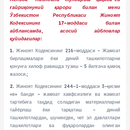
ғайриқонуний қарори билан мени
Ўзбекистон Республикаси Жиноят
Кодексининг 17–моддаси билан
айблансамда, асосий айбловлар
қуйидагилар:
1.
Жиноят Кодексининг 216–моддаси – Жамоат
бирлашмалари ёки диний ташкилотларни
қонунга хилоф равишда тузиш – 5 йилгача қамоқ
жазоси.;
2.
Жиноят Кодексининг 244–1–моддаси 3–қисми
«в» банди – жамоат хавфсизлиги ва жамоат
тартибига таҳдид соладиган материалларни
тайёрлаш ёки тарқатиш – диний
ташкилотлардан, шунингдек, чет эл давлатлари
ташкилотлари ва фуқаролардан олинган