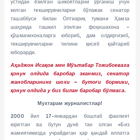
устидан ёзилган шикоятларни ўрганиш учун
келган текширувчиларни бўлажак сенатор
ташаббуси билан Олтиариқ тумани Ҳамза
шаҳрида ташкил этилган фоҳишахона –
қўшмачихоналарга юбориб, дам олдиргизиб,
текширувчиларни тилини қисиб қайтариб
юборарди.
Аҳаджон Исақов мен Мўътабар Тожибоевага
қонун олдида баробар эканмиз, сенатор
жанобларининг шохи – бутоғи бормики,
қонун олдида у биз билан баробар бўлмаса.
Мухтарам журналистлар!
2000 йил 17–январдан бошлаб фаолият
юритган ва бутун дунё тан олган «Биз
жамиятимизда учрайдиган ҳар қандай иллатга