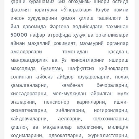
қарши курашамиз биз огоҳмиз!» шиори остида
фаолият юритувчи «Ўтюраклар» Клуби номли
инсон ҳуқуқларини ҳимоя қилиш ташкилоти 6
йил давомида Фарғона водийсидаги тахминан
50000 нафар атрофида ҳуқуқ ва эркинликлари
айнан маҳаллий хокимият, маъмурий органлар
амалдорлари томонидан қасддан,
манфаатдорлик ва ўз жиноятларини яшириш
мақсадида бузилган, шафқатсиз қийноқларга
солинган айбсиз айбдор фуқароларни, ноҳақ
қамалганларни, камбағал бечораларни,
хиссадорларни, мол-мулкидан айрилган мулк
эгаларини, пенсионер қарияларни, ишчи-
хизматчиларни, зиёлиларни, ногиронларни,
хайдовчиларни, аёлларни, колхозчиларни,
қишлоқ ва маҳаллалар аҳолисини, милиция
ходимларини, адвокатларни, журналистларни,