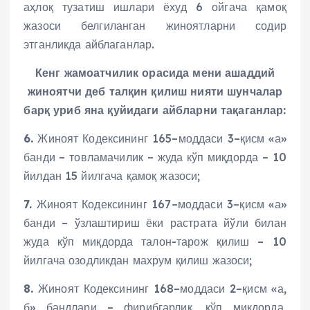
аҳлоқ тузатиш ишлари ёхуд 6 ойгача қамоқ
жазоси белгиланган жиноятларни содир
этганликда айблаганлар.
Кенг жамоатчилик орасида мени ашаддий
жиноятчи деб талқин қилиш нияти шунчалар
барқ уриб яна қуйидаги айбларни тақаганлар:
6.
Жиноят Кодексининг 165–моддаси 3–қисм «а»
банди – товламачилик – жуда кўп миқдорда – 10
йилдан 15 йилгача қамоқ жазоси;
7.
Жиноят Кодексининг 167–моддаси 3–қисм «а»
банди – ўзлаштириш ёки растрата йўли билан
жуда кўп миқдорда талон-тарож қилиш – 10
йилгача озодликдан махрум қилиш жазоси;
8.
Жиноят Кодексининг 168–моддаси 2–қисм «а,
б» бандлари – фирибгарлик, кўп миқдорда,