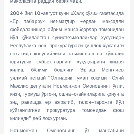
мақоласига раддия берилмади.
2004 йил 10–август куни «Ҳалқ сўзи» газетасида
«Ер табаррук неъматдир –ердан мақсадли
фойдаланишда айрим мансабдорлар томонидан
йўл қўйилаётган суиистеъмолликлар хусусида»
Республика бош прокуратураси қишлоқ хўжалиги
сохасида қонунийликни таъминлаш ва хўжалик
юритувчи субъектларнинг ҳуқуқларини ҳимоя
қилиш бўлими бошлиғи Эргаш Менглиев
уялмай–нетмай “Олтиариқ туман хокими –Олий
Мажлис депутати Ноъмонжон Омоновнинг ўғли,
қизи, турмуш ўртоғи, ошна–оғайниларига қонунга
зид равишда ер ажратиб, талон–тарожга йўл
қўйганлигини прокуратура томонидан фош
қилинди” деб лоф урган.
Ноъмонжон Омоновнинг ўз мансабини