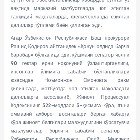
вақтида марказий матбуотларда чоп этилган
танқидий мақолаларда, фельетонларда ёзилган
далиллар тўплами баён қилинган эди.
Агар Ўзбекистон Республикаси Бош прокурори
Рашид Қодиров айтганидек «Қонун олдида барча
баробар» бўлганида эди, қўшмачи сенатор чолни
90 гектар ерни ноқонуний ўзлаштирганлиги,
инсонлар ўлимига сабабчи бўлганликлари
юзасидан Ноъмонжон Омоновга рахм
қилишсада, матбуотда чоп этилган мақоладаги
далилларга асосланиб, Жиноят Процессуал
Кодексининг 322–моддаси 3–қисмига кўра, яъни
оммавий ахборот воситалари берган хабарга
кўра жиноят белгилари мавжудлигини кўрсатувчи
маълумотлар борлиги сабабли сенатор –
Ўзбекистон Республикаси Олий Мажлиси