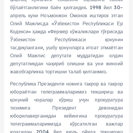
бўлаётганлигини баён қилгандик. 1998 йил 30–
апрель куни Ноъмонжон Омонов иштирок этган
Олий Мажлисда «Ўзбекистон Республикаси Ер
Кодекси» ҳамда «Фермер хўжаликлари тўғрисида
Ўзбекистон Республикаси қонуни»
тасдиқлангани, ушбу қонунларга итоат этмаётган
Олий Мажлис депутати муддатидан олдин
депутатликдан чақириб олишни ва уни жиноий
жавобгарликка тортишни талаб қилганмиз.
Республика Президенти номига такрор ва такрор
юбораётган телеграммаларимиз текшириш ва
қонуний чоралар кўриш учун прокуратура
тизимига Президент девонидан
юборилаверганидан кейингина прокуратура
телеграммаларимизда кўрсатилган важлар
юзасидан 2004 йил июль ойида текшириш