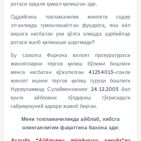
ротаси орқали қамал қилишган эди.
Оддийгина товламачилик жинояти содир
этганликда гумонланаётган фуқарога, яна аёл
кишига нисбатан уни қўлга олишда ҳарбийлар
ротаси жалб қилиниши шартмиди?
Бу саволга Фарғона вилоят прокуратураси
жиноятларни тергов қилиш бўлими бошлиғи
менга нисбатан қўзғатилган 41254013–сонли
жиноят ишини тергов қилиш гуруҳи бошлиғи
Нурмухаммад Сулаймоновнинг 24.12.2005 йил
кунги айбловни тўлдириш тўғрисидаги
ғайриқонуний қарори жавоб берган.
Мени товламачиликда айблаб, хибсга
олинганлигим фақатгина бахона эди:
Аслида “Айбловни тўлдириш ҳақида”ги