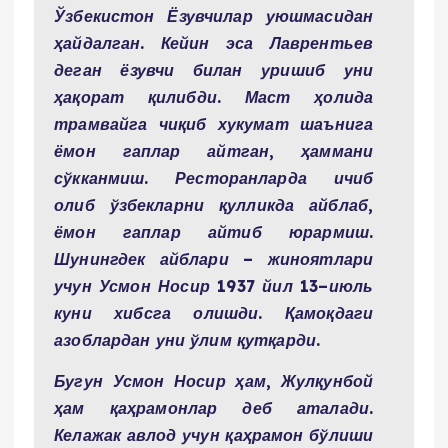
Ўзбекистон Ёзувчилар уюшмасидан
ҳайдалган. Кейин эса Лаврентьев
деган ёзувчи билан уришиб уни
ҳақорат қилибди. Маст ҳолида
трамвайга чиқиб хукумат шаънига
ёмон гаплар айтган, ҳаммани
сўкканмиш. Ресторанларда ичиб
олиб ўзбекларни қулликда айблаб,
ёмон гаплар айтиб юрармиш.
Шунингдек айблари – жиноятлари
учун Усмон Носир 1937 йил 13–июль
куни хибсга олишди. Қамоқдаги
азоблардан уни ўлим қутқарди.
Бугун Усмон Носир ҳам, Жулқунбой
ҳам қаҳрамонлар деб аталади.
Келажак авлод учун қаҳрамон бўлиши