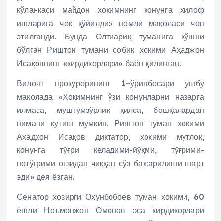
кўланкаси майдон хокимнинг қонунга хилоф
ишларига чек қўйилди» номли мақоласи чоп
этилганди. Бунда Олтиариқ туманига қўшни
бўлган Риштон тумани собиқ хокими Аҳаджон
Исақовнинг «кирдикорлари» баён қилинган.
Вилоят прокурорининг 1–ўринбосари ушбу
мақолада «Хокимнинг ўзи қонунларни назарга
илмаса, муштумзўрлик қилса, бошқалардан
нимани кутиш мумкин. Риштон туман хокими
Ахадхон Исақов диктатор, хокими мутлоқ,
қонунга тўғри келадими-йўқми, тўғрими-
нотўғрими оғзидан чиққан сўз бажарилиши шарт
эди» дея ёзган.
Сенатор хозирги Охунбобоев туман хокими, 60
ёшли Ноъмонжон Омонов эса кирдикорлари