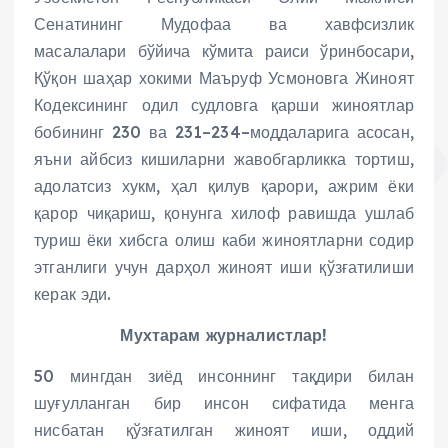
Сенатининг Мудофаа ва хавфсизлик
масалалари бўйича кўмита раиси ўринбосари,
Қўқон шаҳар хокими Маъруф Усмоновга Жиноят
Кодексининг одил судловга қарши жиноятлар
бобининг 230 ва 231–234–моддаларига асосан,
яъни айбсиз кишиларни жавобгарликка тортиш,
адолатсиз хукм, ҳал қилув қарори, ажрим ёки
қарор чиқариш, қонунга хилоф равишда ушлаб
туриш ёки хибсга олиш каби жиноятларни содир
этганлиги учун дарҳол жиноят иши қўзғатилиши
керак эди.
Мухтарам журналистлар!
50 мингдан зиёд инсоннинг тақдири билан
шуғулланган бир инсон сифатида менга
нисбатан қўзғатилган жиноят иши, оддий