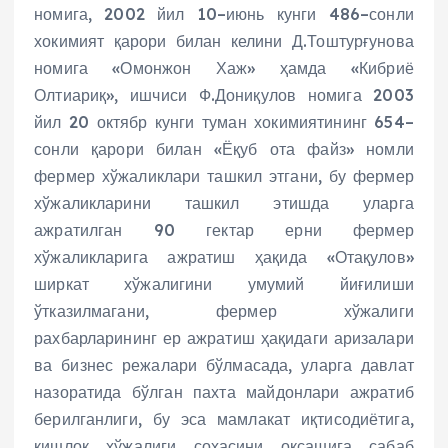
номига, 2002 йил 10–июнь кунги 486–сонли
хокимият қарори билан келини Д.Тоштурғунова
номига «Омонжон Хаж» ҳамда «Кибриё
Олтиариқ», ишчиси Ф.Дониқулов номига 2003
йил 20 октябр кунги туман хокимиятининг 654–
сонли қарори билан «Ёқуб ота файз» номли
фермер хўжаликлари ташкил этгани, бу фермер
хўжаликларини ташкил этишда уларга
ажратилган 90 гектар ерни фермер
хўжаликларига ажратиш ҳақида «Отақулов»
ширкат хўжалигини умумий йиғилиши
ўтказилмагани, фермер хўжалиги
рахбарларининг ер ажратиш ҳақидаги аризалари
ва бизнес режалари бўлмасада, уларга давлат
назоратида бўлган пахта майдонлари ажратиб
берилганлиги, бу эса мамлакат иқтисодиётига,
қишлоқ хўжалиги сохасини оқсашига сабаб