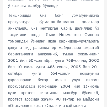
ўтказишга мажбур бўлишди.
Текширишда биз бонг урмагунимизча
прокуратура кўрмаган-билмаган ҳолатлар
аниқланиб, биз келтирган барча далиллар ўз
тасдиғини топди. Яъни Ноъмонжон Омонов
томонидан ўзининг яқин қариндош-уруғларига
қонунга зид равишда ер майдонлари ажратиб
берилганлиги аниқланиб, туман хокимининг
2001 йил 30–сентябрь кунги 768–сонли, 2002
йил 10–июль кунги 486–сонли, 2003 йил 20–
октябрь кунги 654–сонли ноқонуний
қарорларини бекор қилиш учун вилоят
прокуратураси томонидан 2004 йил 13–июль
куни протест киритишга мажбур бўлишиб,
протест асосида жаъми 90 гектар ер майдони
«Отақулов» ширкат хўжалигига қайтарилган.