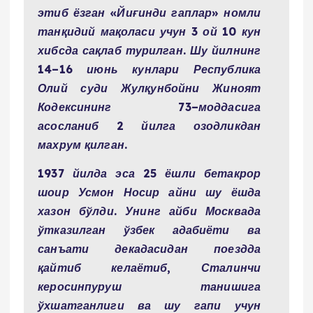
этиб ёзган «Йиғинди гаплар» номли
танқидий мақоласи учун 3 ой 10 кун
хибсда сақлаб турилган. Шу йилнинг
14–16 июнь кунлари Республика
Олий суди Жулқунбойни Жиноят
Кодексининг 73–моддасига
асосланиб 2 йилга озодликдан
махрум қилган.
1937 йилда эса 25 ёшли бетакрор
шоир Усмон Носир айни шу ёшда
хазон бўлди. Унинг айби Москвада
ўтказилган ўзбек адабиёти ва
санъати декадасидан поездда
қайтиб келаётиб, Сталинчи
керосинпуруш танишига
ўхшатганлиги ва шу гапи учун