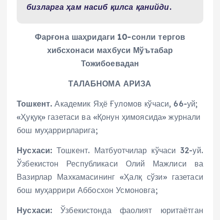
бизларга ҳам насиб қилса қанийди.
Фарғона шаҳридаги 10-сонли тергов
хибсхонаси махбуси Мўътабар
Тожибоевадан
ТАЛАБНОМА АРИЗА
Тошкент.
Академик Яҳё Ғуломов кўчаси, 66-уй;
«Ҳуқуқ» газетаси ва «Қонун ҳимоясида» журнали
бош муҳаррирларига;
Нусхаси:
Тошкент. Матбуотчилар кўчаси 32-уй.
Ўзбекистон Республикаси Олий Мажлиси ва
Вазирлар Махкамасининг «Ҳалқ сўзи» газетаси
бош муҳаррири Аббосхон Усмоновга;
Нусхаси:
Ўзбекистонда фаолият юритаётган