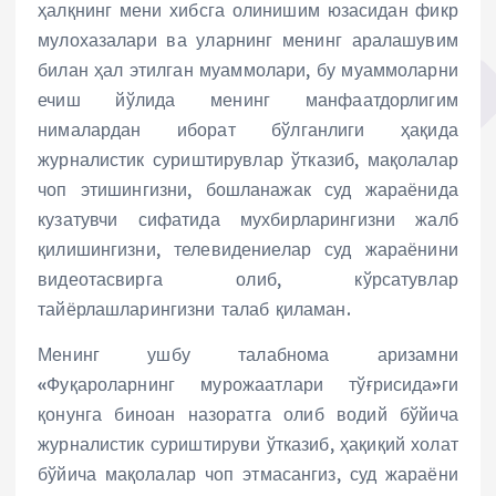
ҳалқнинг мени хибсга олинишим юзасидан фикр
мулохазалари ва уларнинг менинг аралашувим
билан ҳал этилган муаммолари, бу муаммоларни
ечиш йўлида менинг манфаатдорлигим
нималардан иборат бўлганлиги ҳақида
журналистик суриштирувлар ўтказиб, мақолалар
чоп этишингизни, бошланажак суд жараёнида
кузатувчи сифатида мухбирларингизни жалб
қилишингизни, телевидениелар суд жараёнини
видеотасвирга олиб, кўрсатувлар
тайёрлашларингизни талаб қиламан.
Менинг ушбу талабнома аризамни
«Фуқароларнинг мурожаатлари тўғрисида»ги
қонунга биноан назоратга олиб водий бўйича
журналистик суриштируви ўтказиб, ҳақиқий холат
бўйича мақолалар чоп этмасангиз, суд жараёни