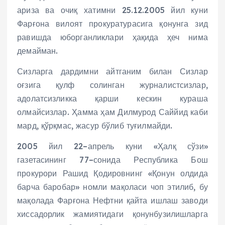
ариза ва очиқ хатимни 25.12.2005 йил куни
Фарғона вилоят прокуратурасига қонунга зид
равишда юборганликлари ҳақида ҳеч нима
демайман.
Сизларга дардимни айтганим билан Сизлар
оғзига қулф солинган журналистсизлар,
адолатсизликка қарши кескин кураша
олмайсизлар. Ҳамма ҳам Дилмурод Саййид каби
мард, қўрқмас, жасур бўлиб туғилмайди.
2005 йил 22–апрель куни «Ҳалқ сўзи»
газетасининг 77–сонида Республика Бош
прокурори Рашид Қодировнинг «Қонун олдида
барча баробар» номли мақоласи чоп этилиб, бу
мақолада Фарғона Нефтни қайта ишлаш заводи
хиссадорлик жамиятидаги қонунбузилишларга