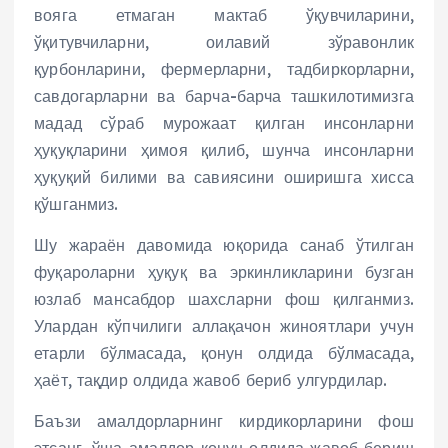
вояга етмаган мактаб ўқувчиларини,
ўқитувчиларни, оилавий зўравонлик
қурбонларини, фермерларни, тадбиркорларни,
савдогарларни ва барча-барча ташкилотимизга
мадад сўраб мурожаат қилган инсонларни
ҳуқуқларини ҳимоя қилиб, шунча инсонларни
ҳуқуқий билими ва савиясини оширишга хисса
қўшганмиз.
Шу жараён давомида юқорида санаб ўтилган
фуқароларни ҳуқуқ ва эркинликларини бузган
юзлаб мансабдор шахсларни фош қилганмиз.
Улардан кўпчилиги аллақачон жиноятлари учун
етарли бўлмасада, қонун олдида бўлмасада,
ҳаёт, тақдир олдида жавоб бериб улгурдилар.
Баъзи амалдорларнинг кирдикорларини фош