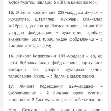
аҳлоқ тузатиш ишлари, 6 ойгача қамоқ жазоси;
15.
Жиноят Кодексининг 228–моддаси 3–қисм –
хужжатлар, штамплар, мухрлар, бланкалар
тайёрлаш, уларни қалбакилаштириш, сотиш ёки
улардан фойдаланиш – хужжатнинг қалбаки
эканлигини била туриб, ундан фойдаланиш – 3
йилгача қамоқ жазоси;
16.
Жиноят Кодексининг 197–моддаси – ер, ер
ости бойликларидан фойдаланиш шартларини
бажариш ёки уларни мухофаза қилиш
талабларини бузиш – 3 йилгача қамоқ жазоси;
17.
Жиноят Кодексининг 229–моддаси –
ўзбошимчалик – 2 йилгача аҳлоқ тузатиш
ишлари ёки 2 йилгача қамоқ жазоси белгиланган.
Мен Сизларга ушбу жиноятларни содир