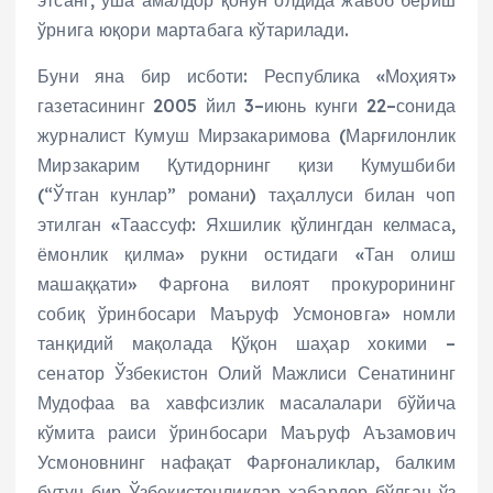
этсанг, ўша амалдор қонун олдида жавоб бериш
ўрнига юқори мартабага кўтарилади.
Буни яна бир исботи: Республика «Моҳият»
газетасининг 2005 йил 3–июнь кунги 22–сонида
журналист Кумуш Мирзакаримова (Марғилонлик
Мирзакарим Қутидорнинг қизи Кумушбиби
(“Ўтган кунлар” романи) таҳаллуси билан чоп
этилган «Таассуф: Яхшилик қўлингдан келмаса,
ёмонлик қилма» рукни остидаги «Тан олиш
машаққати» Фарғона вилоят прокурорининг
собиқ ўринбосари Маъруф Усмоновга» номли
танқидий мақолада Қўқон шаҳар хокими –
сенатор Ўзбекистон Олий Мажлиси Сенатининг
Мудофаа ва хавфсизлик масалалари бўйича
кўмита раиси ўринбосари Маъруф Аъзамович
Усмоновнинг нафақат Фарғоналиклар, балким
бутун бир Ўзбекистонликлар хабардор бўлган ўз