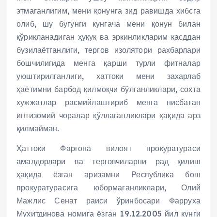
этмаганлигим, мени қонунга зид равишда хибсга
олиб, шу бугунги кунгача мени қонун билан
қўриқланадиган ҳуқуқ ва эркинликларим қасддан
бузилаётганлиги, тергов изолятори рахбарлари
бошчилигида менга қарши турли фитналар
уюштирилганлиги, хаттоки мени захарлаб
ҳаётимни барбод қилмоқчи бўлганликлари, сохта
хужжатлар расмийлаштириб менга нисбатан
интизомий чоралар қўллаганликлари ҳақида арз
қилмайман.
Ҳаттоки Фарғона вилоят прокуратураси
амалдорлари ва терговчиларни рад қилиш
ҳақида ёзган аризамни Республика бош
прокуратурасига юбормаганликлари, Олий
Мажлис Сенат раиси ўринбосари Фарруха
Мухитдинова номига ёзган 19.12.2005 йил кунги