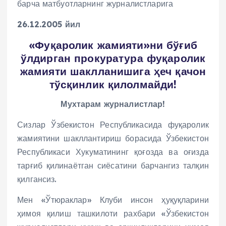
барча матбуотларнинг журналистларига
26.12.2005 йил
«Фуқаролик жамияти»ни бўғиб
ўлдирган прокуратура фуқаролик
жамияти шаклланишига ҳеч қачон
тўсқинлик қилолмайди!
Мухтарам журналистлар!
Сизлар Ўзбекистон Республикасида фуқаролик
жамиятини шакллантириш борасида Ўзбекистон
Республикаси Хукуматининг қоғозда ва оғизда
тарғиб қилинаётган сиёсатини барчангиз талқин
қилгансиз.
Мен «Ўтюраклар» Клуби инсон ҳуқуқларини
ҳимоя қилиш ташкилоти рахбари «Ўзбекистон