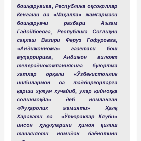
бошқарувига, Республика оқсоқоллар
Кенгаши ва «Маҳалла» жамғармаси
бошқарувчи рахбари Аъзам
Гадойбоевга, Республика Соғлиқни
сақлаш Вазири Феруз Ғофуровга,
«Андижоннома» газетаси бош
муҳарририга, Андижон вилоят
телерадиокомпаниясига буюртма
хатлар орқали «Ўзбекистонлик
ишбилармон ва тадбиркорларга
қарши хужум кучайиб, улар қийноққа
солинмоқда» деб номланган
«Фуқаролик жамияти» Ҳалқ
Харакати ва «Ўтюраклар Клуби»
инсон ҳуқуқларини ҳимоя қилиш
ташкилоти номидан баёнотини