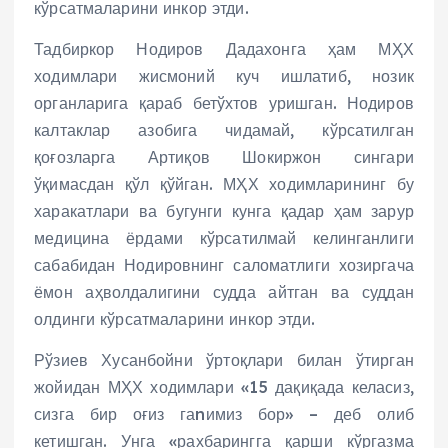
кўрсатмаларини инкор этди.
Тадбиркор Нодиров Дадахонга ҳам МҲХ
ходимлари жисмоний куч ишлатиб, нозик
органларига қараб бетўхтов уришган. Нодиров
калтаклар азобига чидамай, кўрсатилган
қоғозларга Артиқов Шокиржон сингари
ўқимасдан қўл қўйган. МҲХ ходимларининг бу
харакатлари ва бугунги кунга қадар ҳам зарур
медицина ёрдами кўрсатилмай келинганлиги
сабабидан Нодировнинг саломатлиги хозиргача
ёмон аҳволдалигини судда айтган ва суддан
олдинги кўрсатмаларини инкор этди.
Рўзиев Хусанбойни ўртоқлари билан ўтирган
жойидан МҲХ ходимлари «15 дақиқада келасиз,
сизга бир оғиз гаnимиз бор» – деб олиб
кетишган. Унга «рахбарингга қарши кўргазма