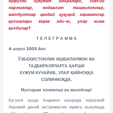
нуфузли хукумат идоралари, сиёсий
партиялар, нодавлат ташкилотлар,
матбуотлар қандай ҳуқуқий харакатлар
қилишлари керак эди-ю, улар нима
қилдилар?
Т Е Л Е Г Р А М М А
4 апрел 2005 йил
ЎЗБЕКИСТОНЛИК ИШБИЛАРМОН ВА
ТАДБИРКОРЛАРГА ҚАРШИ
ХУЖУМ КУЧАЙИБ, УЛАР ҚИЙНОҚҚА
СОЛИНМОҚДА.
Мухтарам хонимлар ва жаноблар!
Бугунги кунда Андижон шахрида норасмий
Акромий диний экстремистик оқимга аъзоликда