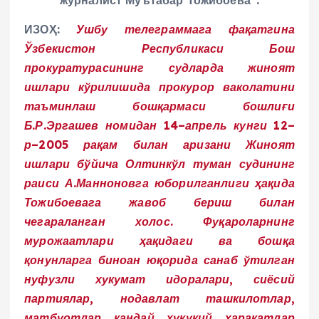
журналист Мўътабар Тожибоева”.
ИЗОҲ:
Ушбу телеграммага фақатгина
Ўзбекистон Республикаси Бош
прокуратурасининг судларда жиноят
ишлари кўрилишида прокурор ваколатини
таъминлаш бошқармаси бошлиғи
Б.Р.Эргашев номидан 14–апрель кунги 12–
р–2005 рақам билан аризани Жиноят
ишлари бўйича Олтинкўл туман судининг
раиси А.Манноновга юборилганлиги ҳақида
Тожибоевага жавоб бериш билан
чегараланган холос. Фуқароларнинг
мурожаатлари ҳақидаги ва бошқа
қонунларга биноан юқорида санаб ўтилган
нуфузли хукумат идоралари, сиёсий
партиялар, нодавлат ташкилотлар,
матбуотлар қандай ҳуқуқий харакатлар