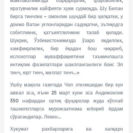
мамлакатимизда барқарорлик, фаровонлик,
яратувчилик кайфияти хукм сурмоқда. Шу Билан
бирга тинчлик – омонлик шундай бир ҳилқатки, у
доимо Ватан уғлонларидан садоқатни, эътиқодга
собитликни, қатъиятлиликни талаб қилади.
Шукрки, Ўзбекистонимизда ўзаро якдиллик,
хамфикрлилик, бир ёқадан бош чиқариб,
ислохотлар муваффақиятини таъминлашга
интиқлик фазилатлари шаклланганлиги боис Эл
тинч, юрт тинч, миллат тинч…»
Ушбу мақола газетада Чоп этилишидан бир кун
аввал эса, яъни 25 март куни эса Андижонлик
350 нафардан ортиқ фуқаролар жуда кўплаб
ташкилотларга мурожаатнома юбориб ёрдам
сўрагандилар. Лекин…
Хукумат рахбарларига ва халқаро