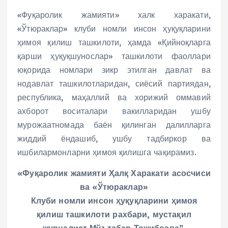
«Фуқаролик жамияти» халк харакати,
«Ўтюраклар» клуби номли инсон ҳуқуқларини
ҳимоя қилиш ташкилоти, ҳамда «Қийноқларга
қарши ҳуқуқшунослар» ташкилоти фаоллари
юқорида номлари зикр этилган давлат ва
нодавлат ташкилотларидан, сиёсий партиядан,
республика, маҳаллий ва хорижий оммавий
ахборот воситалари вакилларидан ушбу
мурожаатномада баён қилинган далилларга
жиддий ёндашиб, ушбу тадбиркор ва
ишбилармонларни ҳимоя қилишга чақирамиз.
«Фуқаролик жамияти Ҳалқ Харакати асосчиси
ва «Ўтюраклар»
Клуби номли инсон ҳуқуқларини ҳимоя
қилиш ташкилоти рахбари, мустақил