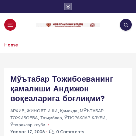
S
k
i
p
t
o
Home
c
o
n
t
e
Мўътабар Тожибоеванинг
n
қамалиши Андижон
t
воқеаларига боғлиқми?
АРХИВ
,
ЖИНОЯТ ИШИ
,
Қамоқда
,
МЎЪТАБАР
ТОЖИБОЕВА
,
Таъқиблар
,
ЎТЮРАКЛАР КЛУБИ
,
Ўтюраклар клуби
Yanvar 17, 2006
0 Comments