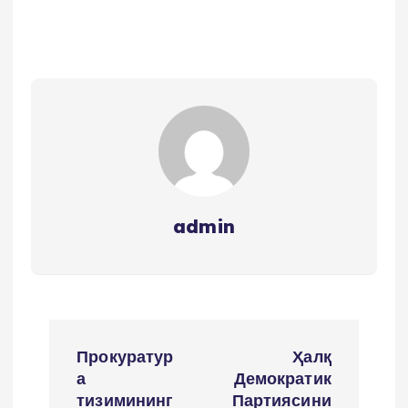
admin
P
Прокуратур
Ҳалқ
o
а
Демократик
тизимининг
Партиясини