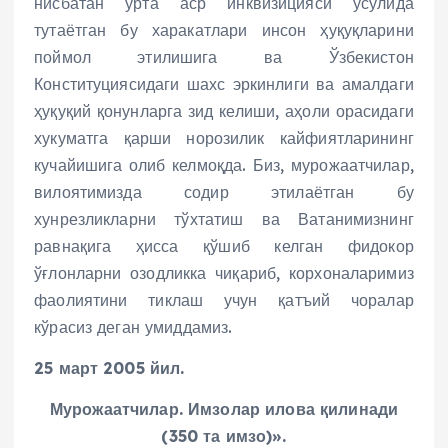
нисбатан ўрта аср инквизицияси усулида
тутаётган бу харакатлари инсон ҳуқуқларини
поймол этилишига ва Ўзбекистон
Конституциясидаги шахс эркинлиги ва амалдаги
ҳуқуқий қонунларга зид келиши, аҳоли орасидаги
хукуматга қарши норозилик кайфиятларининг
кучайишига олиб келмоқда. Биз, мурожаатчилар,
вилоятимизда содир этилаётган бу
хунрезликларни тўхтатиш ва Ватанимизнинг
равнақига ҳисса қўшиб келган фидокор
ўғлонларни озодликка чиқариб, корхоналаримиз
фаолиятини тиклаш учун қатъий чоралар
кўрасиз деган умиддамиз.
25 март 2005 йил.
Мурожаатчилар. Имзолар илова қилинади
(350 та имзо)».