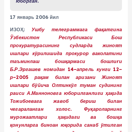
юборган.
17 январь 2006 йил
ИЗОҲ:
Ушбу телеграммага фақатгина
Ўзбекистон Республикаси Бош
прокуратурасининг судларда жиноят
ишлари кўрилишида прокурор ваколатини
таъминлаш бошқармаси бошлиғи
Б.Р.Эргашев номидан 14–апрель кунги 12–
р–2005 рақам билан аризани Жиноят
ишлари бўйича Олтинкўл туман судининг
раиси А.Манноновга юборилганлиги ҳақида
Тожибоевага жавоб бериш билан
чегараланган холос. Фуқароларнинг
мурожаатлари ҳақидаги ва бошқа
қонунларга биноан юқорида санаб ўтилган