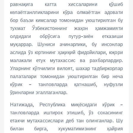
равнақига катта хиссаларини қўшиб
келаётганлликларини кўра олмаётган адовати
бор баъзи кимсалар томонидан уюштирилган бу
тухмат Ўзбекистоннинг жаҳон ҳамжамияти
олдидаги обрўсига путур-зиён етказиши
муқаррар. Шуниси ачинарлики, бу инсонлар
аслида ўз юртининг ҳақиқий фидойилари, юқори
малакали етук мутахассис ва рахбарлардир.
Уларнинг кўпчилиги вилоят, шахар тадбиркорлар
палаталари томонидан уюштирилган бир неча
кўрик – танловларда қатнашиб, нуфузли
ўринларни эгаллаганлар.
Натижада, Республика миқёсидаги кўрик –
танловларда иштирок этишиб, ўз сохасининг
етакчи мутахассислари деб тан олинганлар. Шу
билан бирга, хукуматимизнинг ҳайрия