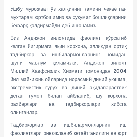
Ушбу мурожаат ўз халқининг ғамини чекаётган
мухтарам юртбошимиз ва хукумат бошлиқларини
бефарқ қолдирмайди деб ишонамиз.
Биз Андижон вилоятида фаолият кўрсатиб
келган йигирмага яқин корхона, элликдан ортиқ
тадбиркор ва ишбилармонларнинг номидан
шуни маълум қиламизки, Андижон вилоят
Миллий Хавфсизлик Хизмати томонидан 2004
йил май-июнь ойларида норасмий диний уюшма,
экстремистик гурух ва диний ақидапарастлик
деган гумон билан айбланиб, шу корхона
рахбарлари ва тадбиркорлари хибсга
олинганлар.
Тадбиркорлар ва ишбилармонларнинг иш
фаолиятлари ривожланиб кетаётганилиги ва юрт