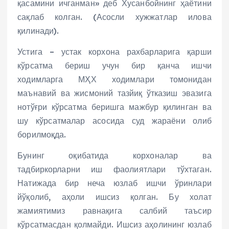
қасамини ичганман» деб Хусанбойнинг ҳаётини
сақлаб колган. (Асосли хужжатлар илова
қилинади).
Устига – устак корхона рахбарларига қарши
кўрсатма бериш учун бир қанча ишчи
ходимларга МҲХ ходимлари томонидан
маънавий ва жисмоний тазйиқ ўтказиш эвазига
нотўғри кўрсатма беришга мажбур қилинган ва
шу кўрсатмалар асосида суд жараёни олиб
борилмоқда.
Бунинг оқибатида корхоналар ва
тадбиркорларни иш фаолиятлари тўхтаган.
Натижада бир неча юзлаб ишчи ўринлари
йўқолиб, аҳоли ишсиз қолган. Бу холат
жамиятимиз равнақига салбий таъсир
кўрсатмасдан қолмайди. Ишсиз аҳолининг юзлаб