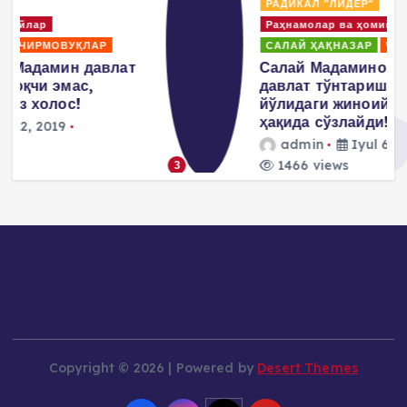
РАДИКАЛ "ЛИДЕР"
Раҳнамолар ва ҳомийлар
САЛАЙ ҲАҚНАЗАР
ЧИРМОВУҚЛАР
т
Салай Мадаминов Ўзбекистонда
давлат тўнтариши уюштириш
йўлидаги жиноий режалари
ҳақида сўзлайди!
admin
Iyul 6, 2019
1466 views
3
Copyright © 2026 | Powered by
Desert Themes