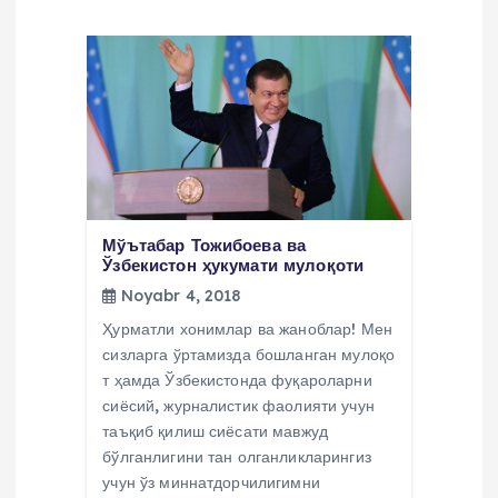
Мўътабар Тожибоева ва
Ўзбекистон ҳукумати мулоқоти
Noyabr 4, 2018
Ҳурматли хонимлар ва жаноблар! Мен
сизларга ўртамизда бошланган мулоқо
т ҳамда Ўзбекистонда фуқароларни
сиёсий, журналистик фаолияти учун
таъқиб қилиш сиёсати мавжуд
бўлганлигини тан олганликларингиз
учун ўз миннатдорчилигимни