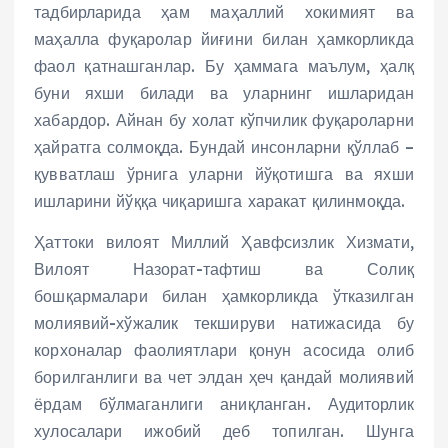
тадбирларида ҳам маҳаллий хокимият ва
маҳалла фуқаролар йиғини билан ҳамкорликда
фаол қатнашганлар. Бу ҳаммага маълум, ҳалқ
буни яхши билади ва уларнинг ишларидан
хабардор. Айнан бу холат кўпчилик фуқароларни
ҳайратга солмоқда. Бундай инсонларни қўллаб –
қувватлаш ўрнига уларни йўқотишга ва яхши
ишларини йўққа чиқаришга харакат қилинмоқда.
Ҳаттоки вилоят Миллий Ҳавфсизлик Хизмати,
Вилоят Назорат-тафтиш ва Солиқ
бошқармалари билан ҳамкорликда ўтказилган
молиявий-хўжалик текшируви натижасида бу
корхоналар фаолиятлари қонун асосида олиб
борилганлиги ва чет элдан ҳеч қандай молиявий
ёрдам бўлмаганлиги аниқланган. Аудиторлик
хулосалари ижобий деб топилган. Шунга