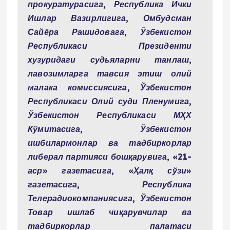
прокуратурасига, Республика Ички
Ишлар Вазирлигига, Омбудсман
Сайёра Рашидовага, Ўзбекистон
Республикаси Президенти
хузуридаги судьяларни танлаш,
лавозимларга тавсия этиш олий
малака комиссиясига, Ўзбекистон
Республикаси Олий суди Пленумига,
Ўзбекистон Республикаси МҲХ
Кўмитасига, Ўзбекистон
ишбилармонлар ва тадбиркорлар
либерал партияси бошқарувига, «21-
аср» газетасига, «Ҳалқ сўзи»
газетасига, Республика
Телерадиокомпаниясига, Ўзбекистон
Товар ишлаб чиқарувчилар ва
тадбиркорлар палатаси