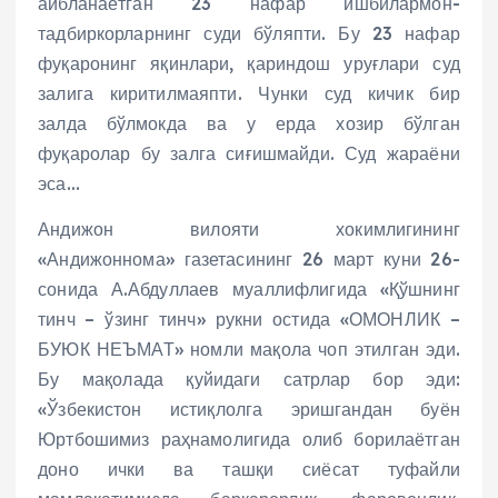
айбланаётган 23 нафар ишбилармон-
тадбиркорларнинг суди бўляпти. Бу 23 нафар
фуқаронинг яқинлари, қариндош уруғлари суд
залига киритилмаяпти. Чунки суд кичик бир
залда бўлмокда ва у ерда хозир бўлган
фуқаролар бу залга сиғишмайди. Суд жараёни
эса…
Андижон вилояти хокимлигининг
«Андижоннома» газетасининг 26 март куни 26-
сонида А.Абдуллаев муаллифлигида «Қўшнинг
тинч – ўзинг тинч» рукни остида «ОМОНЛИК –
БУЮК НЕЪМАТ» номли мақола чоп этилган эди.
Бу мақолада қуйидаги сатрлар бор эди:
«Ўзбекистон истиқлолга эришгандан буён
Юртбошимиз раҳнамолигида олиб борилаётган
доно ички ва ташқи сиёсат туфайли