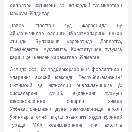
оилалари ижтимоий ва иқтисодий таъминотдан
махрум бўлдилар.
Давом этаётган суд жараёнида бу
айбланувчилар олдинги кўрсатмаларини инкор
этишди. Буларнинг харакатида Давлатга,
Президентга, Хукуматга, Конституцион тузумга
қарши ҳеч қандай харакатлар бўлмаган.
Аслида эса, бу тадбиркорларнинг фаолиятидан
уларнинг асосий мақсади Республикамизнинг
ижтимоий ва иқтисодий ривожланишига ўз
хиссаларини қўшиб, аҳолининг турмуш
фаровонлигини ошириш, ҳамда
Ўзбекистонимизни дунё ҳамжамиятида етакчи
ўринларга олиб чиқиш эканлиrn яққол кўриниб
туради. МҲХ ходимларининг тинч аҳолига