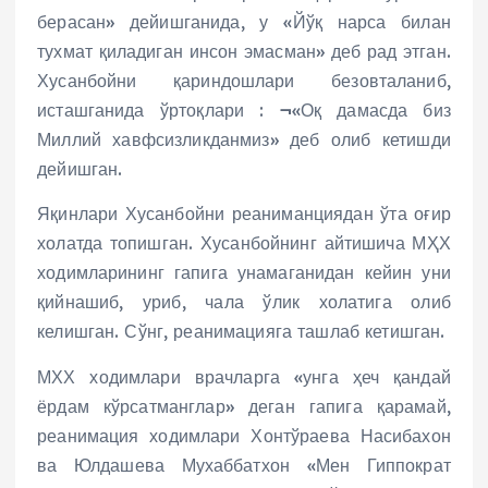
берасан» дейишганида, у «Йўқ нарса билан
тухмат қиладиган инсон эмасман» деб рад этган.
Хусанбойни қариндошлари безовталаниб,
исташганида ўртоқлари : ¬«Оқ дамасда биз
Миллий хавфсизликданмиз» деб олиб кетишди
дейишган.
Яқинлари Хусанбойни реаниманциядан ўта оғир
холатда топишган. Хусанбойнинг айтишича МҲХ
ходимларининг гапига унамаганидан кейин уни
қийнашиб, уриб, чала ўлик холатига олиб
келишган. Сўнг, реанимацияга ташлаб кетишган.
МХХ ходимлари врачларга «унга ҳеч қандай
ёрдам кўрсатманглар» деган гапига қарамай,
реанимация ходимлари Хонтўраева Насибахон
ва Юлдашева Мухаббатхон «Мен Гиппократ