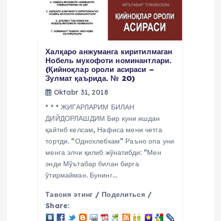
Халқаро анжуманга киритилмаган
Нобель мукофоти номинантлари.
(Қийноқлар ороли асираси –
Зулмат қаърида. № 20)
Oktabr 31, 2018
* * * ЖИГАРЛАРИМ БИЛАН
ДИЙДОРЛАШДИМ Бир куни ишдан
қайтиб келсам, Нафиса мени четга
тортди. “Однохлебкам” Раъно опа уни
менга элчи қилиб жўнатибди: “Мен
энди Мўътабар билан бирга
ўтирмайман. Бунинг…
Тавсия этинг / Поделиться /
Share: