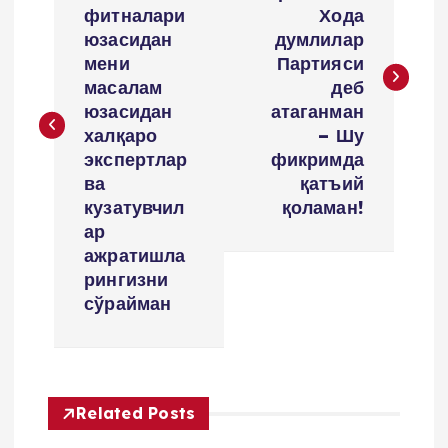
s
фитналари
Хода
юзасидан
думлилар
t
мени
Партияси
масалам
деб
m
юзасидан
атаганман
халқаро
– Шу
e
экспертлар
фикримда
ва
қатъий
n
кузатувчил
қоламан!
ар
y
ажратишла
рингизни
сўрайман
u
s
i
Related Posts