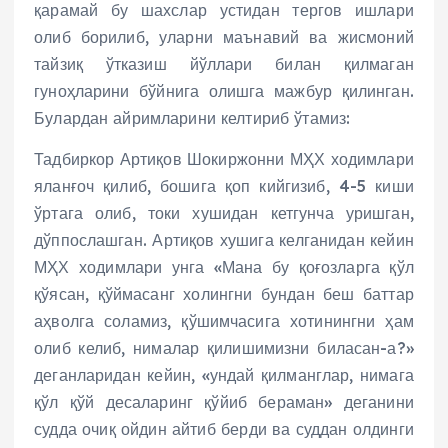
қарамай бу шахслар устидан тергов ишлари
олиб борилиб, уларни маънавий ва жисмоний
тайзиқ ўтказиш йўллари билан қилмаган
гуноҳларини бўйнига олишга мажбур қилинган.
Булардан айримларини келтириб ўтамиз:
Тадбиркор Артиқов Шокиржонни МҲХ ходимлари
яланғоч қилиб, бошига қоп кийгизиб, 4-5 киши
ўртага олиб, токи хушидан кетгунча уришган,
дўппослашган. Артиқов хушига келганидан кейин
МҲХ ходимлари унга «Мана бу қоғозларга қўл
қўясан, қўймасанг холингни бундан беш баттар
аҳволга соламиз, қўшимчасига хотинингни ҳам
олиб келиб, нималар қилишимизни биласан-а?»
деганларидан кейин, «ундай қилманглар, нимага
қўл қўй десаларинг қўйиб бераман» деганини
судда очиқ ойдин айтиб берди ва суддан олдинги