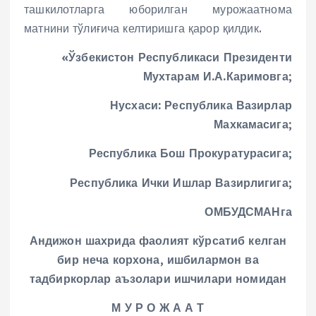
ташкилотларга юборилган мурожаатнома
матнини тўлиғича келтиришга қарор қилдик.
«Ўзбекистон Республикаси Президенти
Мухтарам И.А.Каримовга;
Нусхаси: Республика Вазирлар
Махкамасига;
Республика Бош Прокуратурасига;
Республика Ички Ишлар Вазирлигига;
ОМБУДСМАНга
Андижон шахрида фаолият кўрсатиб келган
бир неча корхона, ишбилармон ва
тадбиркорлар аъзолари ишчилари номидан
М У Р О Ж А А Т