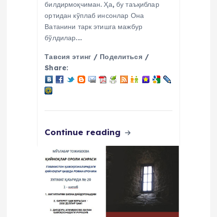
билдирмоқчиман. Ҳа, бу таъқиблар
ортидан кўплаб инсонлар Она
Ватанини тарк этишга мажбур
бўлдилар.…
Тавсия этинг / Поделиться /
Share:
Continue reading