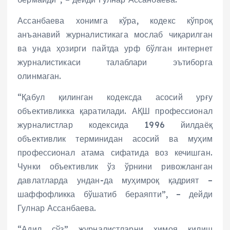
Ассанбаева хонимга кўра, кодекс кўпроқ
анъанавий журналистикага мослаб чиқарилган
ва унда ҳозирги пайтда урф бўлган интернет
журналистикаси талаблари эътиборга
олинмаган.
“Қабул қилинган кодексда асосий урғу
объективликка қаратилади. АҚШ профессионал
журналистлар кодексида 1996 йилдаёқ
объективлик терминидан асосий ва муҳим
профессионал атама сифатида воз кечишган.
Чунки объективлик ўз ўрнини ривожланган
давлатларда ундан-да муҳимроқ қадрият –
шаффофликка бўшатиб бераяпти”, – дейди
Гулнар Ассанбаева.
“Адил сўз” журналистларни ҳимоя қилиш