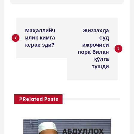
P
Маҳаллийч
Жиззахда
o
илик кимга
суд
керак эди?
ижрочиси
s
пора билан
қўлга
t
тушди
m
e
Related Posts
n
y