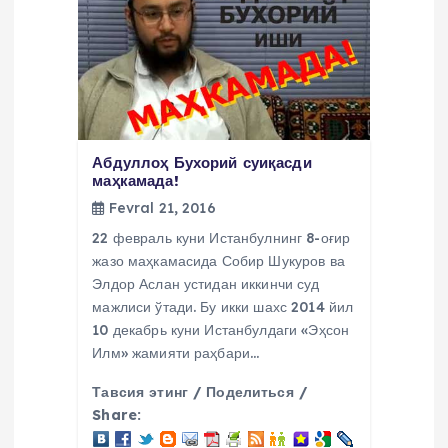
u
s
i
Абдуллоҳ Бухорий суиқасди
маҳкамада!
Fevral 21, 2016
22 февраль куни Истанбулнинг 8-оғир
жазо маҳкамасида Собир Шукуров ва
Элдор Аслан устидан иккинчи суд
мажлиси ўтади. Бу икки шахс 2014 йил
10 декабрь куни Истанбулдаги «Эҳсон
Илм» жамияти раҳбари…
Тавсия этинг / Поделиться /
Share: