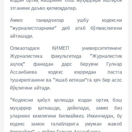
этганини даъво қилмоқдалар.
Аммо танқидчилар ушбу кодексни
“журналистларники” деб атаб бўлмаслигини
айтишади.
Олмаотадаги КИМЕП университетининг
Журналистика факультетида “Журналистик
аҳлоқ” фанидан дарс берувчи Гулнар
Ассанбаева кодекс юқоридан пастга
туширилганини ва “яшаб кетиши”га ҳеч бир асос
йўқлигини айтади.
“Кодексни қабул қилишда юздан ортиқ бош
муҳаррир қатнашди, дейилади, аммо биз
уларнинг кимлигини билмаймиз. Иккинчидан, бу
кодекс замон талабларига умуман жавоб
бермайди”, – дейди Гулнар Ассанбаева.