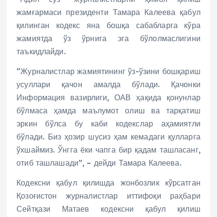
жамғармаси президенти Тамара Калеева қабул
қилинган кодекс яна бошқа сабабларга кўра
жамиятда ўз ўрнига эга бўлолмаслигини
таъкидлайди.
“Журналистлар жамиятининг ўз-ўзини бошқариш
усуллари қачон амалда бўлади. Қачонки
Информация вазирлиги, ОАВ ҳақида қонунлар
бўлмаса ҳамда маълумот олиш ва тарқатиш
эркин бўлса бу каби кодекслар аҳамиятли
бўлади. Биз ҳозир шусиз ҳам кемадаги қулларга
ўхшаймиз. Ўнгга ёки чапга бир қадам ташласанг,
отиб ташлашади”, – дейди Тамара Калеева.
Кодексни қабул қилишда жонбозлик кўрсатган
Қозоғистон журналистлар иттифоқи раҳбари
Сейтқази Матаев кодексни қабул қилиш