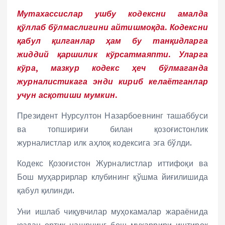
Мутахассислар ушбу кодексни амалда
қўллаб бўлмаслигини айтишмоқда. Кодексни
қабул қилганлар ҳам бу танқидларга
жиддий қаршилик кўрсатмаяпти. Уларга
кўра, мазкур кодекс ҳеч бўлмаганда
журналистикага энди кириб келаётганлар
учун асқотиши мумкин.
Президент Нурсултон Назарбоевнинг ташаббуси
ва топшириғи билан қозоғистонлик
журналистлар илк аҳлоқ кодексига эга бўлди.
Кодекс Қозоғистон Журналистлар иттифоқи ва
Бош муҳаррирлар клубининг қўшма йиғилишида
қабул қилинди.
Уни ишлаб чиқувчилар муҳокамалар жараёнида
юздан ортиқ нашрнинг бош муҳаррири иштирок