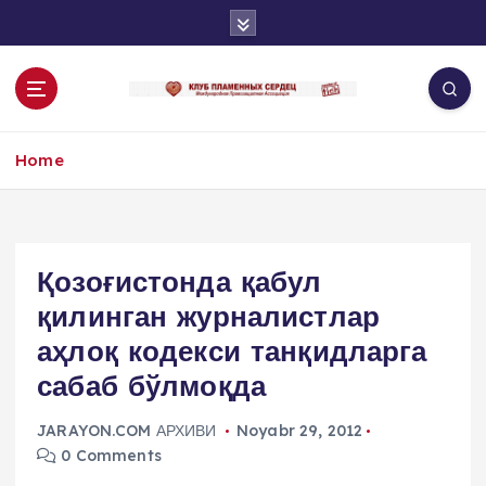
S
k
i
p
t
o
Home
c
o
n
t
e
Қозоғистонда қабул
n
қилинган журналистлар
t
аҳлоқ кодекси танқидларга
сабаб бўлмоқда
JARAYON.COM АРХИВИ
Noyabr 29, 2012
0 Comments