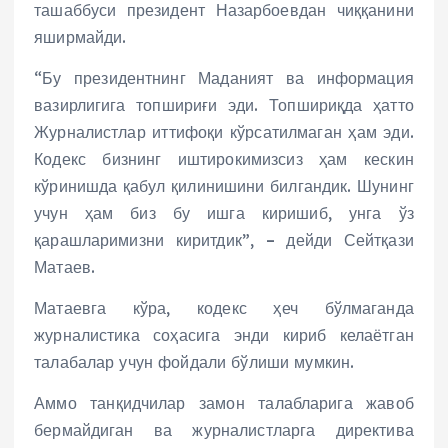
ташаббуси президент Назарбоевдан чиққанини
яширмайди.
“Бу президентнинг Маданият ва информация
вазирлигига топшириғи эди. Топшириқда ҳатто
Журналистлар иттифоқи кўрсатилмаган ҳам эди.
Кодекс бизнинг иштирокимизсиз ҳам кескин
кўринишда қабул қилинишини билгандик. Шунинг
учун ҳам биз бу ишга киришиб, унга ўз
қарашларимизни киритдик”, – дейди Сейтқази
Матаев.
Матаевга кўра, кодекс ҳеч бўлмаганда
журналистика соҳасига энди кириб келаётган
талабалар учун фойдали бўлиши мумкин.
Аммо танқидчилар замон талабларига жавоб
бермайдиган ва журналистларга директива