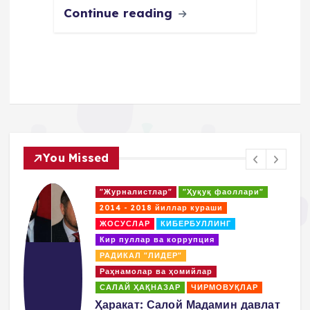
Continue reading
You Missed
"Журналистлар"
"Ҳуқуқ фаоллари"
2014 - 2018 йиллар кураши
ЖОСУСЛАР
КИБЕРБУЛЛИНГ
Кир пуллар ва коррупция
РАДИКАЛ "ЛИДЕР"
Раҳнамолар ва ҳомийлар
САЛАЙ ҲАҚНАЗАР
ЧИРМОВУҚЛАР
д
Ҳаракат: Салой Мадамин давлат