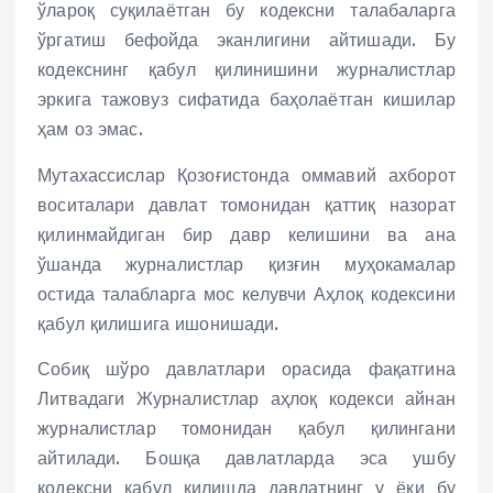
ўлароқ суқилаётган бу кодексни талабаларга
ўргатиш бефойда эканлигини айтишади. Бу
кодекснинг қабул қилинишини журналистлар
эркига тажовуз сифатида баҳолаётган кишилар
ҳам оз эмас.
Мутахассислар Қозоғистонда оммавий ахборот
воситалари давлат томонидан қаттиқ назорат
қилинмайдиган бир давр келишини ва ана
ўшанда журналистлар қизғин муҳокамалар
остида талабларга мос келувчи Аҳлоқ кодексини
қабул қилишига ишонишади.
Собиқ шўро давлатлари орасида фақатгина
Литвадаги Журналистлар аҳлоқ кодекси айнан
журналистлар томонидан қабул қилингани
айтилади. Бошқа давлатларда эса ушбу
кодексни қабул қилишда давлатнинг у ёки бу