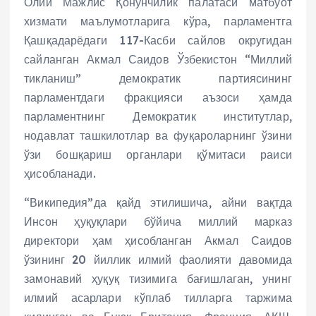
Олий Мажлис Қонунчилик палатаси матбуот
хизмати маълумотларига кўра, парламентга
Қашқадарёдаги 117-Касби сайлов округидан
сайланган Акмал Саидов Ўзбекистон “Миллий
тикланиш” демократик партиясининг
парламентдаги фракцияси аъзоси ҳамда
парламентнинг Демократик институтлар,
нодавлат ташкилотлар ва фуқароларнинг ўзини
ўзи бошқариш органлари қўмитаси раиси
ҳисобланади.
“Википедия”да қайд этилишича, айни вақтда
Инсон ҳуқуқлари бўйича миллий марказ
директори ҳам ҳисобланган Акмал Саидов
ўзининг 20 йиллик илмий фаолияти давомида
замонавий ҳуқуқ тизимига бағишлаган, унинг
илмий асарлари кўплаб тилларга таржима