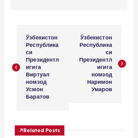
P
Ўзбекистон
Ўзбекистон
o
Республика
Республика
си
си
s
Президентл
Президентл
игига
игига
t
Виртуал
номзод
номзод
Наримон
m
Усмон
Умаров
Баратов
e
n
Related Posts
y