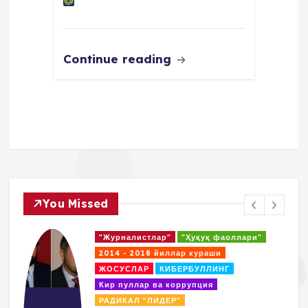
Continue reading
You Missed
"Журналистлар"
"Ҳуқуқ фаоллари"
2014 - 2018 йиллар кураши
ЖОСУСЛАР
КИБЕРБУЛЛИНГ
Кир пуллар ва коррупция
РАДИКАЛ "ЛИДЕР"