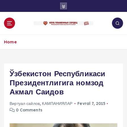
S
k
i
p
t
o
Home
c
o
n
t
e
Ўзбекистон Республикаси
n
Президентлигига номзод
t
Акмал Саидов
Виртуал сайлов
,
КАМПАНИЯЛАР
Fevral 7, 2015
0 Comments