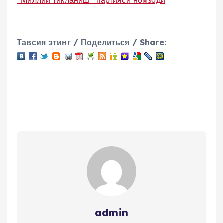
“Миллий тикланиш” партияси номзоди
Тавсия этинг / Поделиться / Share:
admin