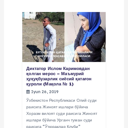
u
s
i
Диктатор Ислом Каримовдан
қолган мерос – Маъмурий
ҳуқуқбузарлик сиёсий қатағон
қуроли (Мақола № 1)
Iyun 26, 2019
Ўзбекистон Республикаси Олий суди
раисига Жиноят ишлари бўйича
Хоразм вилоят суди раисига Жиноят
ишлари бўйича Урганч туман суди
раисига “Ўтюраклар Клуби”