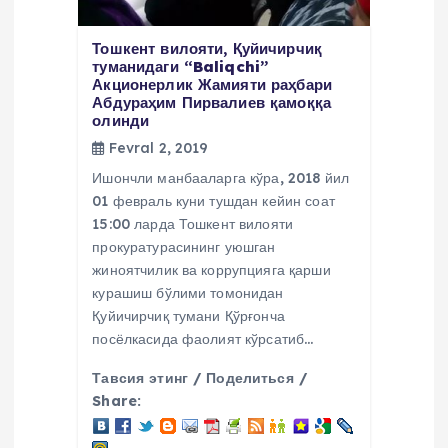
Тошкент вилояти, Қуйичирчиқ
туманидаги “Baliqchi”
Акционерлик Жамияти раҳбари
Абдураҳим Пирвалиев қамоққа
олинди
Fevral 2, 2019
Ишончли манбааларга кўра, 2018 йил
01 февраль куни тушдан кейин соат
15:00 ларда Тошкент вилояти
прокуратурасининг уюшган
жиноятчилик ва коррупцияга қарши
курашиш бўлими томонидан
Қуйичирчиқ тумани Қўрғонча
посёлкасида фаолият кўрсатиб…
Тавсия этинг / Поделиться /
Share: