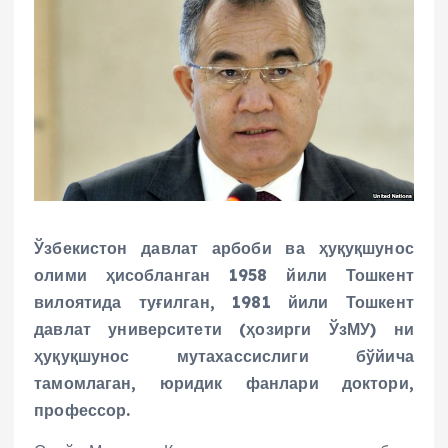
Ўзбекистон давлат арбоби ва ҳуқуқшунос
олими ҳисобланган 1958 йили Тошкент
вилоятида туғилган, 1981 йили Тошкент
давлат университети (ҳозирги ЎзМУ) ни
ҳуқуқшунос мутахассислиги бўйича
тамомлаган, юридик фанлари доктори,
профессор.