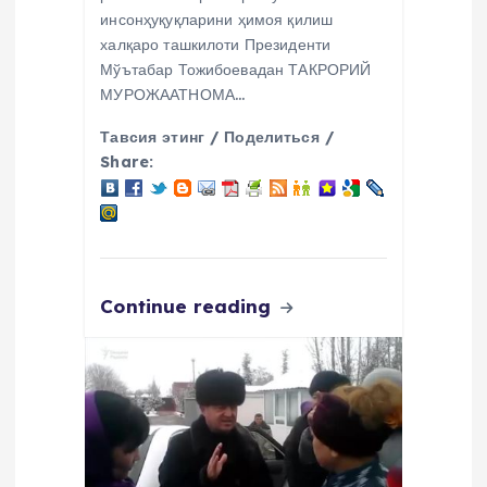
инсонҳуқуқларини ҳимоя қилиш
халқаро ташкилоти Президенти
Мўътабар Тожибоевадан ТАКРОРИЙ
МУРОЖААТНОМА…
Тавсия этинг / Поделиться /
Share:
Continue reading