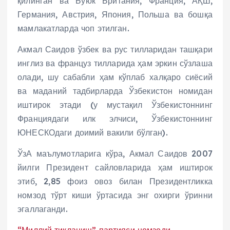
қилинган ва Буюк Британия, Франция, АҚШ,
Германия, Австрия, Япония, Польша ва бошқа
мамлакатларда чоп этилган.
Акмал Саидов ўзбек ва рус тилларидан ташқари
инглиз ва француз тилларида ҳам эркин сўзлаша
олади, шу сабабли ҳам кўплаб халқаро сиёсий
ва маданий тадбирларда Ўзбекистон номидан
иштирок этади (у мустақил Ўзбекистоннинг
Франциядаги илк элчиси, Ўзбекистоннинг
ЮНЕСКОдаги доимий вакили бўлган).
ЎзА маълумотларига кўра, Акмал Саидов 2007
йилги Президент сайловларида ҳам иштирок
этиб, 2,85 фоиз овоз билан Президентликка
номзод тўрт киши ўртасида энг охирги ўринни
эгаллаганди.