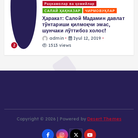
Раҳнамолар ва ҳомийлар
САЛАЙ ҲАҚНАЗАР
ЧИРМОВУҚЛАР
д
Ҳаракат: Салой Мадамин давлат
тўнтариши қилмоқчи эмас,
шунчаки лўттибоз холос!
admin
Iyul 12, 2019
1513 views
2
Copyright © 2026 | Powered by
Desert Themes