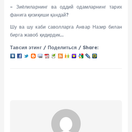
– Зиёлиларнинг ва оддий одамларнинг тарих
фанига қизиқиши қандай?
Шу ва шу каби саволларга Анвар Назир билан
бирга жавоб қидирдик…
Тавсия этинг / Поделиться / Share: