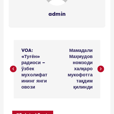
admin
P
VOA:
Мамадали
o
«Туғён»
Маҳмудов
радиоси –
номзоди
s
ўзбек
халқаро
мухолифат
мукофотга
t
ининг янги
тақдим
овози
қилинди
m
e