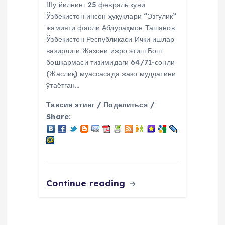
Шу йилнинг 25 февраль куни
Ўзбекистон инсон ҳуқуқлари “Эзгулик”
жамияти фаоли Абдураҳмон Ташанов
Ўзбекистон Республикаси Ички ишлар
вазирлиги Жазони ижро этиш Бош
бошқармаси тизимидаги 64/71-сонли
(Жаслиқ) муассасада жазо муддатини
ўтаётган…
Тавсия этинг / Поделиться /
Share:
Continue reading