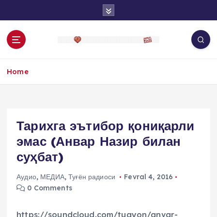
S
k
i
p
t
o
Home
c
o
n
t
e
Тарихга эътибор қониқарли
n
эмас (Анвар Назир билан
t
суҳбат)
Аудио
,
МЕДИА
,
Туғён радиоси
Fevral 4, 2016
0 Comments
https://soundcloud.com/tugyon/anvar-