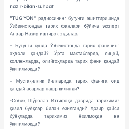
nazir-bilan-suhbat
“TUG’YON” радиосининг бугунги эшиттиришида
Ўзбекистондан тарих фанлари бўйича эксперт
Анвар Назир иштирок этдилар.
– Бугунги кунда Ўзбекистонда тарих фанининг
аҳволи қандай? Ўрта мактабларда, лицей,
коллежларда, олийгоҳларда тарих фани қандай
ўқитилмоқда?
– Мустақиллик йилларида тарих фанига оид
қандай асарлар нашр қилинди?
-Собиқ Шўролар Иттифоқи даврида тарихимиз
қизил буёқлар билан ёзилганди? Ҳозир қайси
бўёқларда тарихимиз ёзилмоқда ва
ўқитилмоқда?