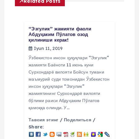
Related Posts
n
y
“Эзгулик” жамияти фаоли
u
Абдуҳаким Пўлатов озод
қилиниши керак!
Iyun 11, 2019
s
Ўзбекистон инсон ҳуқуқлари “Эзгулик”
i
жамияти Баёноти 11 июнь куни
Сурхондарё вилояти Бойсун тумани
маъмурий суди томонидан Ўзбекистон
инсон ҳуқуқлари “Эзгулик”
жамиятининг Сурхондарё вилояти
бўлими раиси Абдуҳаким Пўлатов
қамоққа олинди. У…
Тавсия этинг / Поделиться /
Share: