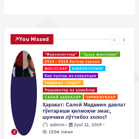
You Missed
"Журналистлар"
"Ҳуқуқ фаоллари"
2014 - 2018 йиллар кураши
ЖОСУСЛАР
КИБЕРБУЛЛИНГ
Кир пуллар ва коррупция
РАДИКАЛ "ЛИДЕР"
Раҳнамолар ва ҳомийлар
САЛАЙ ҲАҚНАЗАР
ЧИРМОВУҚЛАР
д
Ҳаракат: Салой Мадамин давлат
тўнтариши қилмоқчи эмас,
шунчаки лўттибоз холос!
admin
Iyul 12, 2019
1504 views
2