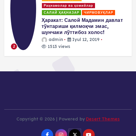
Раҳнамолар ва ҳомийлар
САЛАЙ ҲАҚНАЗАР
ЧИРМОВУҚЛАР
д
Ҳаракат: Салой Мадамин давлат
тўнтариши қилмоқчи эмас,
шунчаки лўттибоз холос!
admin
Iyul 12, 2019
1513 views
2
Copyright © 2026 | Powered by
Desert Themes