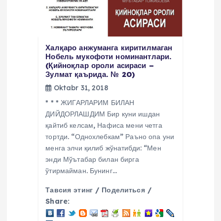
Халқаро анжуманга киритилмаган
Нобель мукофоти номинантлари.
(Қийноқлар ороли асираси –
Зулмат қаърида. № 20)
Oktabr 31, 2018
* * * ЖИГАРЛАРИМ БИЛАН
ДИЙДОРЛАШДИМ Бир куни ишдан
қайтиб келсам, Нафиса мени четга
тортди. “Однохлебкам” Раъно опа уни
менга элчи қилиб жўнатибди: “Мен
энди Мўътабар билан бирга
ўтирмайман. Бунинг…
Тавсия этинг / Поделиться /
Share: