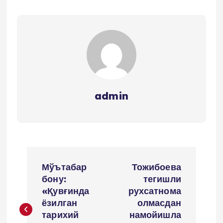
admin
P
Мўътабар
Тожибоева
o
бону:
тегишли
«Қувғинда
рухсатнома
s
ёзилган
олмасдан
тарихий
намойишла