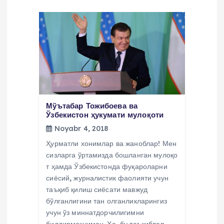
Мўътабар Тожибоева ва
Ўзбекистон ҳукумати мулоқоти
Noyabr 4, 2018
Ҳурматли хонимлар ва жаноблар! Мен
сизларга ўртамизда бошланган мулоқо
т ҳамда Ўзбекистонда фуқароларни
сиёсий, журналистик фаолияти учун
таъқиб қилиш сиёсати мавжуд
бўлганлигини тан олганликларингиз
учун ўз миннатдорчилигимни