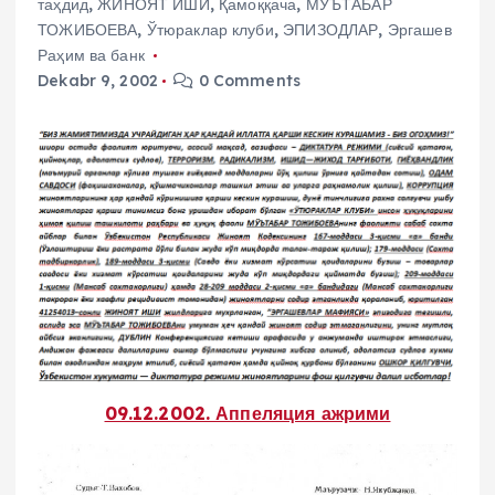
таҳдид
,
ЖИНОЯТ ИШИ
,
Қамоққача
,
МЎЪТАБАР
ТОЖИБОЕВА
,
Ўтюраклар клуби
,
ЭПИЗОДЛАР
,
Эргашев
Раҳим ва банк
Dekabr 9, 2002
0 Comments
09.12.2002. Аппеляция ажрими