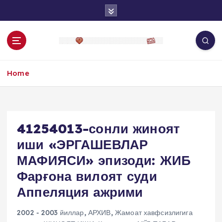
S
k
i
p
t
o
Home
c
o
n
t
e
41254013-сонли жиноят
n
иши «ЭРГАШЕВЛАР
t
МАФИЯСИ» эпизоди: ЖИБ
Фарғона вилоят суди
Аппеляция ажрими
2002 - 2003 йиллар
,
АРХИВ
,
Жамоат хавфсизлигига