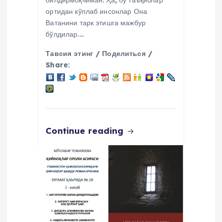
билдирмоқчиман. Ҳа, бу таъқиблар
ортидан кўплаб инсонлар Она
Ватанини тарк этишга мажбур
бўлдилар.…
Тавсия этинг / Поделиться /
Share:
Continue reading