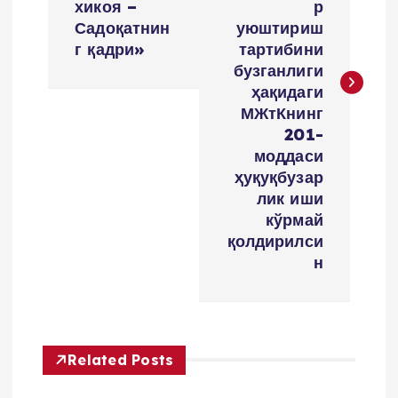
t
хикоя –
р
Садоқатнин
уюштириш
m
г қадри»
тартибини
бузганлиги
e
ҳақидаги
МЖтКнинг
n
201-
моддаси
y
ҳуқуқбузар
лик иши
кўрмай
u
қолдирилси
н
s
i
Related Posts