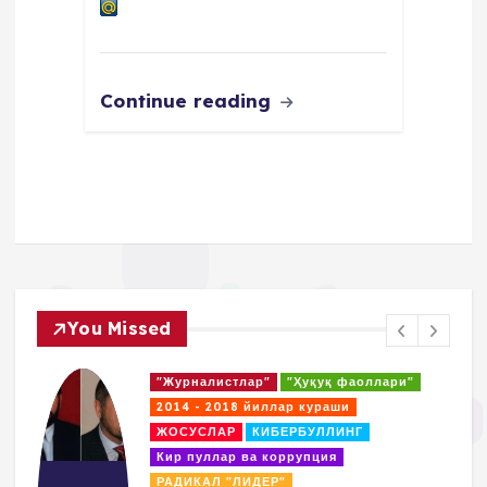
Continue reading
You Missed
"Журналистлар"
"Ҳуқуқ фаоллари"
2014 - 2018 йиллар кураши
ЖОСУСЛАР
КИБЕРБУЛЛИНГ
Кир пуллар ва коррупция
РАДИКАЛ "ЛИДЕР"