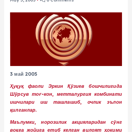
May 5, 2005
0 Comments
3 май 2005
Ҳуқуқ фаоли Эркин Қўзиев бошчилигида
Шўрсув тоғ-кон, метталургия комбинати
ишчилари иш ташлашиб, очлик эълон
қилганлар.
Маълумки, норозилик акцияларидан сўнг
воқеа жойига етиб келган вилоят ҳокими