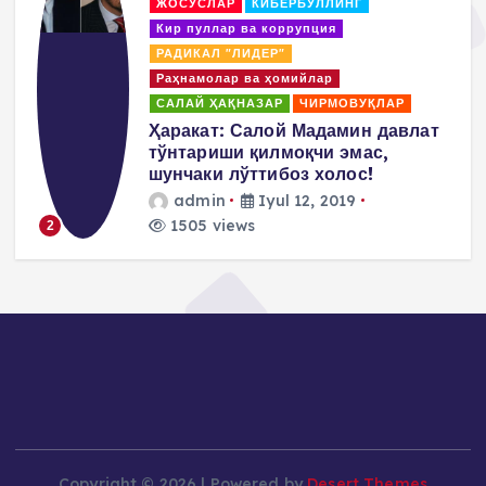
ЖОСУСЛАР
КИБЕРБУЛЛИНГ
Кир пуллар ва коррупция
РАДИКАЛ "ЛИДЕР"
Раҳнамолар ва ҳомийлар
САЛАЙ ҲАҚНАЗАР
ЧИРМОВУҚЛАР
д
Ҳаракат: Салой Мадамин давлат
тўнтариши қилмоқчи эмас,
шунчаки лўттибоз холос!
admin
Iyul 12, 2019
1505 views
2
Copyright © 2026 | Powered by
Desert Themes