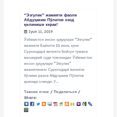
y
u
“Эзгулик” жамияти фаоли
Абдуҳаким Пўлатов озод
қилиниши керак!
s
Iyun 11, 2019
i
Ўзбекистон инсон ҳуқуқлари “Эзгулик”
жамияти Баёноти 11 июнь куни
Сурхондарё вилояти Бойсун тумани
маъмурий суди томонидан Ўзбекистон
инсон ҳуқуқлари “Эзгулик”
жамиятининг Сурхондарё вилояти
бўлими раиси Абдуҳаким Пўлатов
қамоққа олинди. У…
Тавсия этинг / Поделиться /
Share: