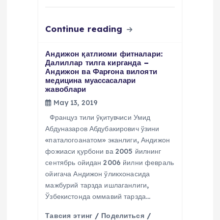
Continue reading
Андижон қатлиоми фитналари:
Далиллар тилга кирганда –
Андижон ва Фарғона вилояти
медицина муассасалари
жавоблари
May 13, 2019
Француз тили ўқитувчиси Умид
Абдуназаров Абдубакирович ўзини
«паталогоанатом» эканлиги, Андижон
фожиаси қурбони ва 2005 йилнинг
сентябрь ойидан 2006 йилни февраль
ойигача Андижон ўликхонасида
мажбурий тарзда ишлаганлиги,
Ўзбекистонда оммавий тарзда…
Тавсия этинг / Поделиться /