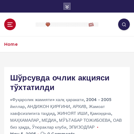
S
k
i
p
t
o
Home
c
o
n
t
e
Шўрсувда очлик акцияси
n
тўхтатилди
t
«Фуқаролик жамияти» халқ ҳаракати
,
2004 - 2005
йиллар
,
АНДИЖОН ҚИРҒИНИ
,
АРХИВ
,
Жамоат
хавфсизлигига таҳдид
,
ЖИНОЯТ ИШИ
,
Қамоққача
,
МАҲКАМАЛАР
,
МЕДИА
,
МЎЪТАБАР ТОЖИБОЕВА
,
ОАВ
биз ҳақда
,
Ўтюраклар клуби
,
ЭПИЗОДЛАР