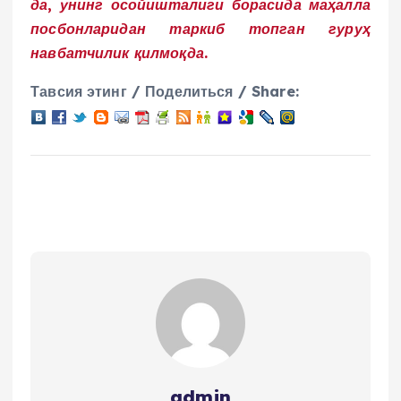
да, унинг осойишталиги борасида маҳалла
посбонларидан таркиб топган гуруҳ
навбатчилик қилмоқда.
Тавсия этинг / Поделиться / Share:
admin