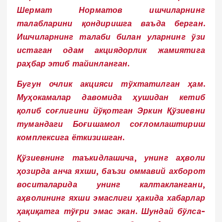
Шермат Норматов ишчиларнинг
талабларини қондиришга ваъда берган.
Ишчиларнинг талаби билан уларнинг ўзи
истаган одам акциядорлик жамиятига
раҳбар этиб тайинланган.
Бугун очлик акцияси тўхтатилган ҳам.
Муҳокамалар давомида ҳушидан кетиб
қолиб соғлигини йўқотган Эркин Қўзиевни
тумандаги Боғишамол соғломлаштириш
комплексига ёткизишган.
Қўзиевнинг таъкидлашича, унинг аҳволи
ҳозирда анча яхши, баъзи оммавий ахборот
воситаларида унинг калтаклангани,
аҳволининг яхши эмаслиги ҳакида хабарлар
ҳақиқатга тўғри эмас экан. Шундай бўлса-