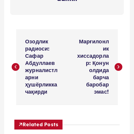
P
Озодлик
Марғилонл
o
радиоси:
ик
Сафар
хиссадорла
s
Абдуллаев
р: Қонун
журналистл
олдида
t
арни
барча
ҳушёрликка
баробар
m
чақирди
эмас!
e
n
Related Posts