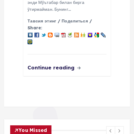
энди Мўътабар билан бирга
ўтирмайман. Бунинг…
Тавсия этинг / Поделиться /
Share:
Continue reading
You Missed