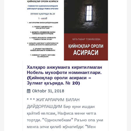
Халқаро анжуманга киритилмаган
Нобель мукофоти номинантлари.
(Қийноқлар ороли асираси –
Зулмат қаърида. № 20)
Oktabr 31, 2018
* * * ЖИГАРЛАРИМ БИЛАН
ДИЙДОРЛАШДИМ Бир куни ишдан
қайтиб келсам, Нафиса мени четга
тортди. “Однохлебкам” Раъно опа уни
менга элчи қилиб жўнатибди: “Мен