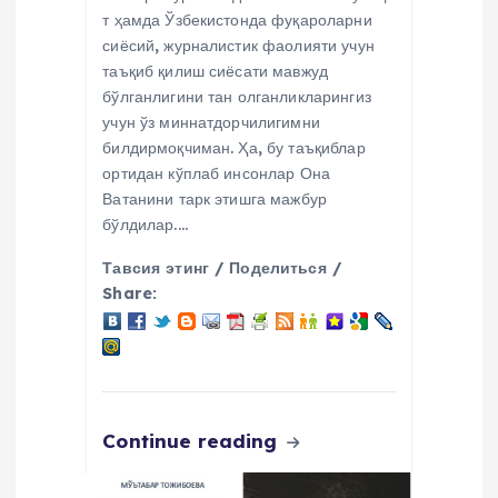
т ҳамда Ўзбекистонда фуқароларни
сиёсий, журналистик фаолияти учун
таъқиб қилиш сиёсати мавжуд
бўлганлигини тан олганликларингиз
учун ўз миннатдорчилигимни
билдирмоқчиман. Ҳа, бу таъқиблар
ортидан кўплаб инсонлар Она
Ватанини тарк этишга мажбур
бўлдилар.…
Тавсия этинг / Поделиться /
Share:
Continue reading