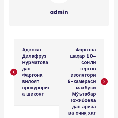
admin
P
Адвокат
Фарғона
o
Дилафруз
шаҳар 10–
Нурматова
сонли
s
дан
тергов
Фарғона
изолятори
t
вилоят
6–камераси
прокурориг
махбуси
m
а шикоят
Мўътабар
Тожибоева
e
дан ариза
ва очиқ хат