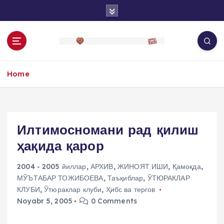
S
k
i
p
t
o
Home
c
o
n
t
e
Илтимосномани рад қилиш
n
ҳақида қарор
t
2004 - 2005 йиллар
,
АРХИВ
,
ЖИНОЯТ ИШИ
,
Қамоқда
,
МЎЪТАБАР ТОЖИБОЕВА
,
Таъқиблар
,
ЎТЮРАКЛАР
КЛУБИ
,
Ўтюраклар клуби
,
Ҳибс ва тергов
Noyabr 5, 2005
0 Comments