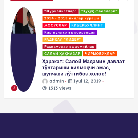
"Журналистлар"
"Ҳуқуқ фаоллари"
2014 - 2018 йиллар кураши
ЖОСУСЛАР
КИБЕРБУЛЛИНГ
Кир пуллар ва коррупция
РАДИКАЛ "ЛИДЕР"
Раҳнамолар ва ҳомийлар
САЛАЙ ҲАҚНАЗАР
ЧИРМОВУҚЛАР
д
Ҳаракат: Салой Мадамин давлат
тўнтариши қилмоқчи эмас,
шунчаки лўттибоз холос!
admin
Iyul 12, 2019
1513 views
2