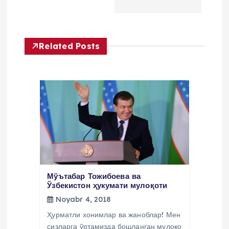
n
y
Related Posts
u
s
i
Мўътабар Тожибоева ва
Ўзбекистон ҳукумати мулоқоти
Noyabr 4, 2018
Ҳурматли хонимлар ва жаноблар! Мен
сизларга ўртамизда бошланган мулоқо