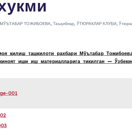
 хукми
МЎЪТАБАР ТОЖИБОЕВА
,
Таъқиблар
,
ЎТЮРАКЛАР КЛУБИ
,
Ўтюра
моя қилиш ташкилоти рахбари Мўътабар Тожибоева
жиноят иши иш материалларига тикилган — Ўзбеки