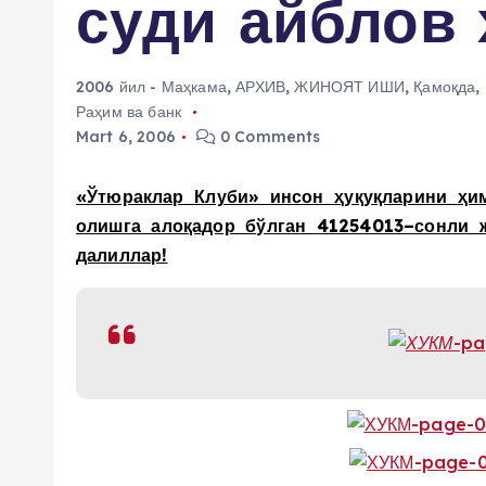
суди айблов
2006 йил - Маҳкама
,
АРХИВ
,
ЖИНОЯТ ИШИ
,
Қамоқда
,
Раҳим ва банк
Mart 6, 2006
0 Comments
«Ўтюраклар Клуби» инсон ҳуқуқларини ҳи
олишга алоқадор бўлган 41254013–сонли 
далиллар!