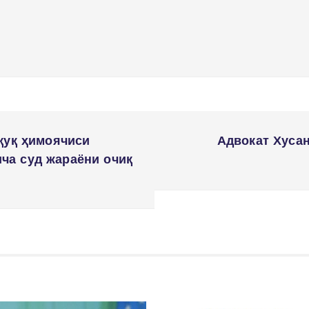
уқуқ ҳимоячиси
Адвокат Хуса
ча суд жараёни очиқ