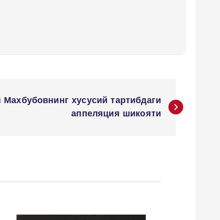
н Махбубовнинг хусусий тартибдаги
аппеляция шикояти