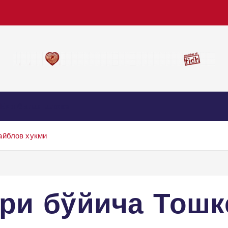
Биз билан алоқа
айблов хукми
ри бўйича Тошк