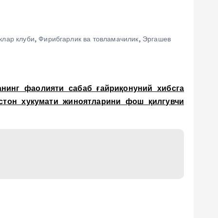
клар клуби
,
Фирибгарлик ва товламачилик
,
Эргашев
нинг фаолияти сабаб ғайриқонуний хибсга
стон хукумати жиноятларини фош қилгувчи