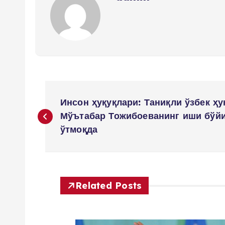
P
Инсон ҳуқуқлари: Таниқли ўзбек ҳ
o
Мўътабар Тожибоеванинг иши бўйи
ўтмоқда
s
t
Related Posts
m