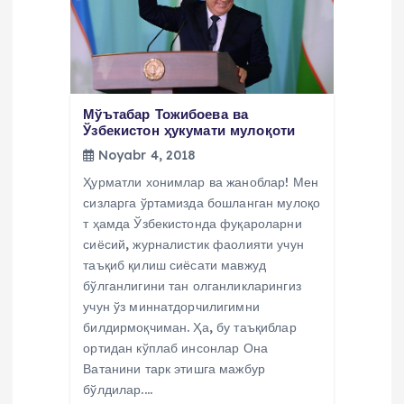
i
Мўътабар Тожибоева ва
Ўзбекистон ҳукумати мулоқоти
Noyabr 4, 2018
Ҳурматли хонимлар ва жаноблар! Мен
сизларга ўртамизда бошланган мулоқо
т ҳамда Ўзбекистонда фуқароларни
сиёсий, журналистик фаолияти учун
таъқиб қилиш сиёсати мавжуд
бўлганлигини тан олганликларингиз
учун ўз миннатдорчилигимни
билдирмоқчиман. Ҳа, бу таъқиблар
ортидан кўплаб инсонлар Она
Ватанини тарк этишга мажбур
бўлдилар.…