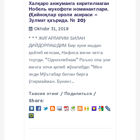
Халқаро анжуманга киритилмаган
Нобель мукофоти номинантлари.
(Қийноқлар ороли асираси –
Зулмат қаърида. № 20)
Oktabr 31, 2018
* * * ЖИГАРЛАРИМ БИЛАН
ДИЙДОРЛАШДИМ Бир куни ишдан
қайтиб келсам, Нафиса мени четга
тортди. “Однохлебкам” Раъно опа уни
менга элчи қилиб жўнатибди: “Мен
энди Мўътабар билан бирга
ўтирмайман. Бунинг…
Тавсия этинг / Поделиться /
Share: