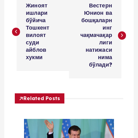
P
Жиноят
Вестерн
o
ишлари
Юнион ва
бўйича
бошқаларн
s
Тошкент
инг
вилоят
чақмачақар
t
суди
лиги
айблов
натижаси
m
хукми
нима
бўлади?
e
n
Related Posts
y
u
s