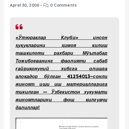
Aprel 30, 2006
0 Comments
«Ўтюраклар Клуби» инсон
ҳуқуқларини ҳимоя қилиш
ташкилоти рахбари Мўътабар
Тожибоеванинг фаолияти сабаб
ғайриқонуний хибсга олишга
алоқадор бўлган 41254013–сонли
жиноят иши иш материалларига
тикилган — Ўзбекистон хукумати
жиноятларини фош қилгувчи
далиллар!