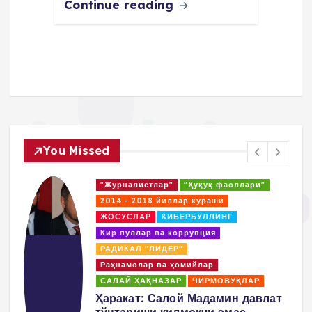
Continue reading
You Missed
"Журналистлар"
"Ҳуқуқ фаоллари"
2014 - 2018 йиллар кураши
ЖОСУСЛАР
КИБЕРБУЛЛИНГ
Кир пуллар ва коррупция
РАДИКАЛ "ЛИДЕР"
Раҳнамолар ва ҳомийлар
САЛАЙ ҲАҚНАЗАР
ЧИРМОВУҚЛАР
д
Ҳаракат: Салой Мадамин давлат