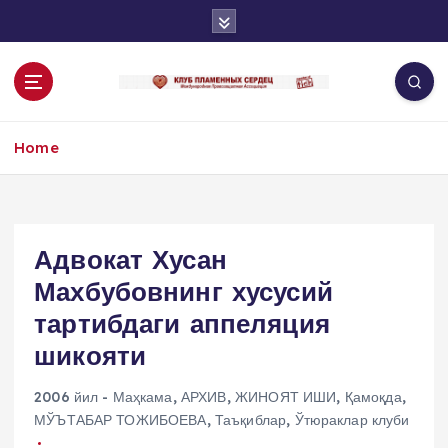
S
k
i
p
t
o
Home
c
o
n
t
e
Адвокат Хусан
n
Махбубовнинг хусусий
t
тартибдаги аппеляция
шикояти
2006 йил - Маҳкама
,
АРХИВ
,
ЖИНОЯТ ИШИ
,
Қамоқда
,
МЎЪТАБАР ТОЖИБОЕВА
,
Таъқиблар
,
Ўтюраклар клуби