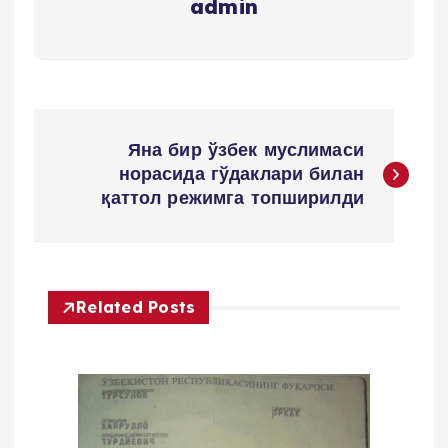
admin
P
Яна бир ўзбек муслимаси
o
норасида гўдаклари билан
қаттол режимга топширилди
s
t
Related Posts
m
e
n