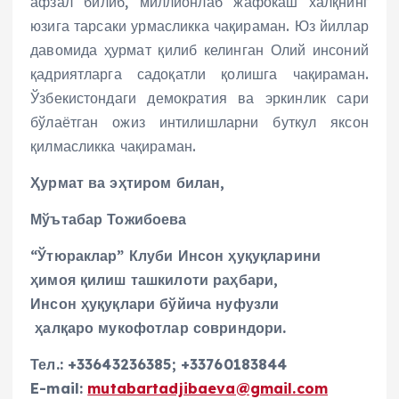
афзал билиб, миллионлаб жафокаш халқнинг
юзига тарсаки урмасликка чақираман. Юз йиллар
давомида ҳурмат қилиб келинган Олий инсоний
қадриятларга садоқатли қолишга чақираман.
Ўзбекистондаги демократия ва эркинлик сари
бўлаётган ожиз интилишларни буткул яксон
қилмасликка чақираман.
Ҳурмат ва эҳтиром билан,
Мўътабар Тожибоева
“Ўтюраклар” Клуби Инсон ҳуқуқларини
ҳимоя қилиш ташкилоти раҳбари,
Инсон ҳуқуқлари бўйича нуфузли
ҳалқаро мукофотлар совриндори.
Тел.: +33643236385; +33760183844
E-mail:
mutabartadjibaeva@gmail.com