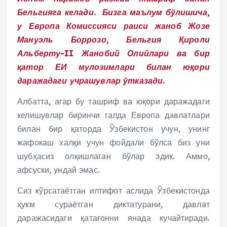
Бельгияга келади.
Бизга маълум бўлишича,
у Европа Комиссияси раиси жаноб Жозе
Мануэль Боррозо, Бельгия Қироли
Альберту-II Жанобий Олийлари ва бир
қатор ЕИ мулозимлари билан юқори
даражадаги учрашувлар ўтказади.
Албатта, агар бу ташриф ва юқори даражадаги
келишувлар биринчи галда Европа давлатлари
билан бир қаторда Ўзбекистон учун, унинг
жафокаш халқи учун фойдали бўлса биз уни
шубҳасиз олқишлаган бўлар эдик. Аммо,
афсуски, ундай эмас.
Сиз кўрсатаётган илтифот аслида Ўзбекистонда
ҳукм сураётган диктатурани, давлат
даражасидаги қатағонни янада кучайтиради.