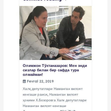
Олимжон Тўхтаназаров: Мен энди
сизлар билан бир сафда тура
олмайман!
Fevral 22, 2019
Халқ депутатлари Наманган вилоят
кенгаши раиси, Наманган вилоят
ҳокими Х.Бозоровга Халк депутатлари
Наманган вилоят кенгаши