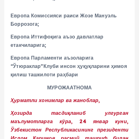
Европа Комиссияси раиси Жозе Мануэль
Боррозога;
Европа Иттифоқига аъзо давлатлар
етакчиларига;
Европа Парламенти аъзоларига
“Ўтюраклар”Клуби инсон ҳуқуқларини ҳимоя
қилиш ташкилоти раҳбари
МУРОЖААТНОМА
Ҳурматли хонимлар ва жаноблар,
Ҳозирда тасдиқланиб улгурган
маълумотларга кўра, 24 январ куни,
Ўзбекистон Республикасининг президенти
Ислом Каримов расмий ташриф билан