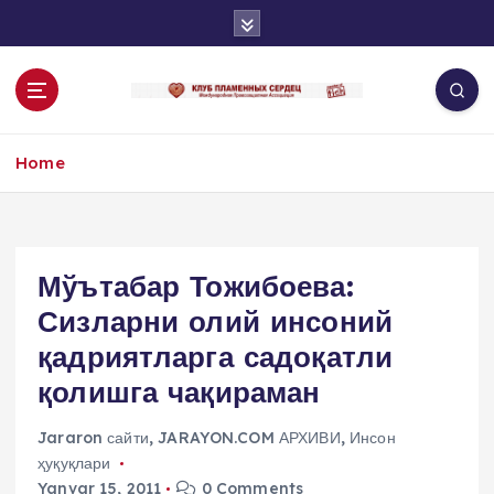
S
k
i
p
t
o
Home
c
o
n
t
e
Мўътабар Тожибоева:
n
Сизларни олий инсоний
t
қадриятларга садоқатли
қолишга чақираман
Jararon сайти
,
JARAYON.COM АРХИВИ
,
Инсон
ҳуқуқлари
Yanvar 15, 2011
0 Comments