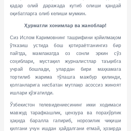
қадар олий даражада кутиб олиши қандай
оқибатларга олиб келиши мумкин.
Ҳурматли хонимлар ва жаноблар!
Сиз Ислом Каримовнинг ташрифини қойилмақом
ўтказиш устида бош қотираётганингиз бир
пайтда, мамлакатда оз сонли эркин сўз
соҳиблари, мустақил журналистлар таъқибга
учрай бошлади, улардан бири маҳкамага
тортилиб жарима тўлашга мажбур қилинди,
қолганларига нисбатан мутлақо асоссиз жиноят
ишлари қўзғатилди.
Ўзбекистон телевидениесининг икки ходимаси
мавжуд тарафкашлик, цензура ва порахўрлик
ҳақида баралла гапириб, норозилик чиқиши
қилгани учун ишдан ҳайдалгани етмай, ҳозирда