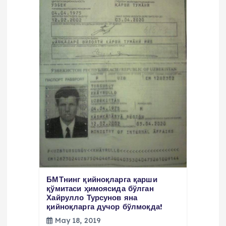
y
u
s
i
БМТнинг қийноқларга қарши
қўмитаси ҳимоясида бўлган
Хайрулло Турсунов яна
қийноқларга дучор бўлмоқда!
May 18, 2019