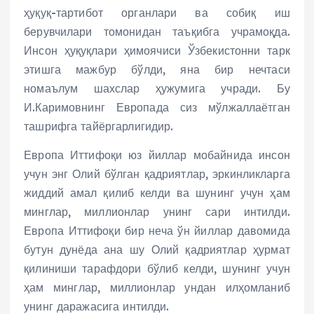
ҳуқуқ-тартибот органлари ва собиқ иш
берувчилари томонидан таъқибга учрамоқда.
Инсон ҳуқуқлари ҳимоячиси Ўзбекистонни тарк
этишга мажбур бўлди, яна бир нечтаси
номаълум шахслар ҳужумига учради. Бу
И.Каримовнинг Европада сиз мўлжаллаётган
ташрифга тайёргарлигидир.
Европа Иттифоқи юз йиллар мобайнида инсон
учун энг Олий бўлган қадриятлар, эркинликларга
жиддий амал қилиб келди ва шунинг учун ҳам
минглар, миллионлар унинг сари интилди.
Европа Иттифоқи бир неча ўн йиллар давомида
бутун дунёда ана шу Олий қадриятлар ҳурмат
қилиниши тарафдори бўлиб келди, шунинг учун
ҳам минглар, миллионлар ундан илҳомланиб
унинг даражасига интилди.