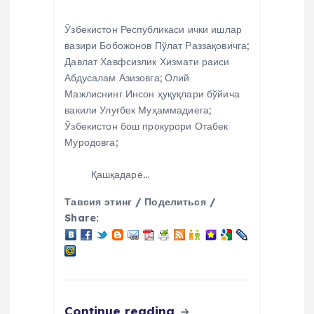
Ўзбекистон Республикаси ички ишлар
вазири Бобожонов Пўлат Раззақовичга;
Давлат Хавфсизлик Хизмати раиси
Абдусалам Азизовга; Олий
Мажлиснинг Инсон ҳуқуқлари бўйича
вакили Улуғбек Муҳаммадиега;
Ўзбекистон бош прокурори Отабек
Муродовга;
Қашқадарё…
Тавсия этинг / Поделиться /
Share:
Continue reading