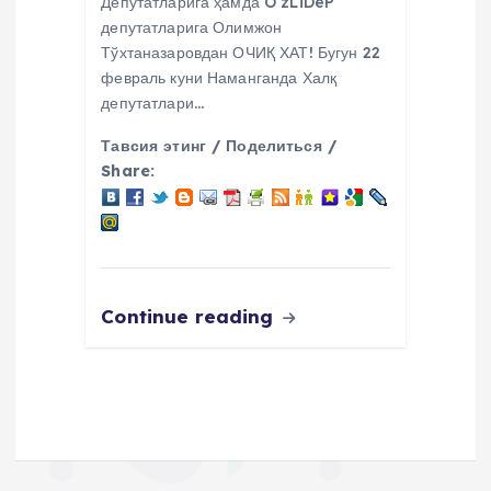
Депутатларига ҳамда O‘zLiDeP
депутатларига Олимжон
Тўхтаназаровдан ОЧИҚ ХАТ! Бугун 22
февраль куни Наманганда Халқ
депутатлари…
Тавсия этинг / Поделиться /
Share:
Continue reading