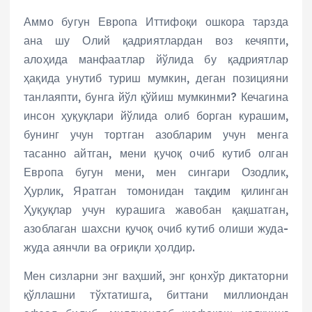
Аммо бугун Европа Иттифоқи ошкора тарзда
ана шу Олий қадриятлардан воз кечяпти,
алоҳида манфаатлар йўлида бу қадриятлар
ҳақида унутиб туриш мумкин, деган позицияни
танлаяпти, бунга йўл қўйиш мумкинми? Кечагина
инсон ҳуқуқлари йўлида олиб борган курашим,
бунинг учун тортган азобларим учун менга
тасанно айтган, мени қучоқ очиб кутиб олган
Европа бугун мени, мен сингари Озодлик,
Ҳурлик, Яратган томонидан тақдим қилинган
Ҳуқуқлар учун курашига жавобан қақшатган,
азоблаган шахсни қучоқ очиб кутиб олиши жуда-
жуда аянчли ва оғриқли ҳолдир.
Мен сизларни энг ваҳший, энг қонхўр диктаторни
қўллашни тўхтатишга, биттани миллиондан