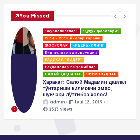
You Missed
"Журналистлар"
"Ҳуқуқ фаоллари"
2014 - 2018 йиллар кураши
ЖОСУСЛАР
КИБЕРБУЛЛИНГ
Кир пуллар ва коррупция
РАДИКАЛ "ЛИДЕР"
Раҳнамолар ва ҳомийлар
САЛАЙ ҲАҚНАЗАР
ЧИРМОВУҚЛАР
д
Ҳаракат: Салой Мадамин давлат
тўнтариши қилмоқчи эмас,
шунчаки лўттибоз холос!
admin
Iyul 12, 2019
1513 views
2