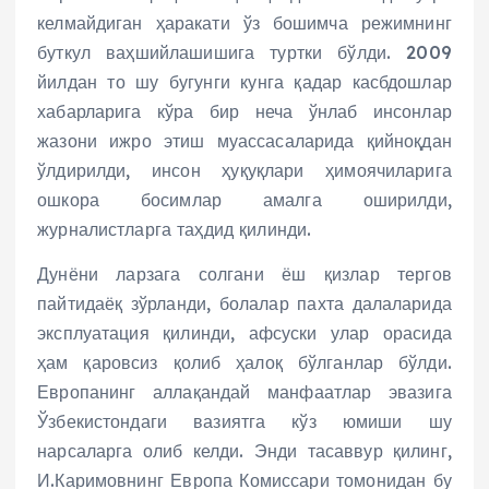
келмайдиган ҳаракати ўз бошимча режимнинг
буткул ваҳшийлашишига туртки бўлди. 2009
йилдан то шу бугунги кунга қадар касбдошлар
хабарларига кўра бир неча ўнлаб инсонлар
жазони ижро этиш муассасаларида қийноқдан
ўлдирилди, инсон ҳуқуқлари ҳимоячиларига
ошкора босимлар амалга оширилди,
журналистларга таҳдид қилинди.
Дунёни ларзага солгани ёш қизлар тергов
пайтидаёқ зўрланди, болалар пахта далаларида
эксплуатация қилинди, афсуски улар орасида
ҳам қаровсиз қолиб ҳалоқ бўлганлар бўлди.
Европанинг аллақандай манфаатлар эвазига
Ўзбекистондаги вазиятга кўз юмиши шу
нарсаларга олиб келди. Энди тасаввур қилинг,
И.Каримовнинг Европа Комиссари томонидан бу