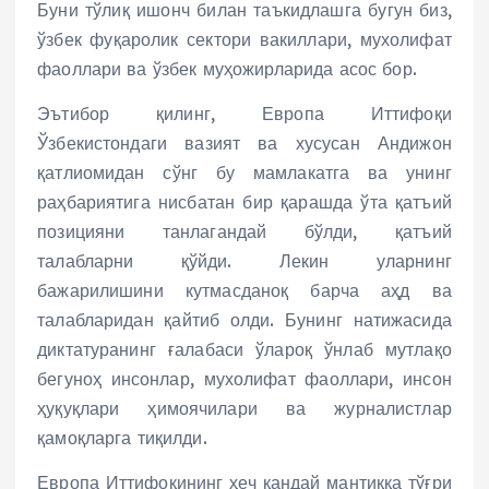
Буни тўлиқ ишонч билан таъкидлашга бугун биз,
ўзбек фуқаролик сектори вакиллари, мухолифат
фаоллари ва ўзбек муҳожирларида асос бор.
Эътибор қилинг, Европа Иттифоқи
Ўзбекистондаги вазият ва хусусан Андижон
қатлиомидан сўнг бу мамлакатга ва унинг
раҳбариятига нисбатан бир қарашда ўта қатъий
позицияни танлагандай бўлди, қатъий
талабларни қўйди. Лекин уларнинг
бажарилишини кутмасданоқ барча аҳд ва
талабларидан қайтиб олди. Бунинг натижасида
диктатуранинг ғалабаси ўлароқ ўнлаб мутлақо
бегуноҳ инсонлар, мухолифат фаоллари, инсон
ҳуқуқлари ҳимоячилари ва журналистлар
қамоқларга тиқилди.
Европа Иттифоқининг ҳеч қандай мантиққа тўғри