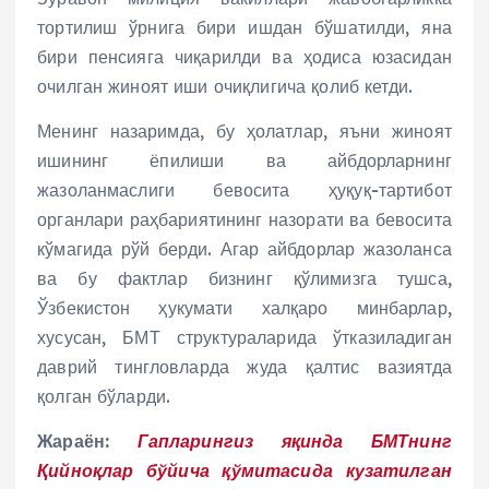
тортилиш ўрнига бири ишдан бўшатилди, яна
бири пенсияга чиқарилди ва ҳодиса юзасидан
очилган жиноят иши очиқлигича қолиб кетди.
Менинг назаримда, бу ҳолатлар, яъни жиноят
ишининг ёпилиши ва айбдорларнинг
жазоланмаслиги бевосита ҳуқуқ-тартибот
органлари раҳбариятининг назорати ва бевосита
кўмагида рўй берди. Агар айбдорлар жазоланса
ва бу фактлар бизнинг қўлимизга тушса,
Ўзбекистон ҳукумати халқаро минбарлар,
хусусан, БМТ структураларида ўтказиладиган
даврий тингловларда жуда қалтис вазиятда
қолган бўларди.
Жараён:
Гапларингиз яқинда БМТнинг
Қийноқлар бўйича қўмитасида кузатилган