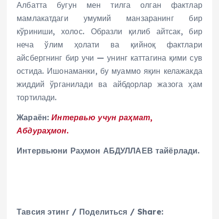
Албатта бугун мен тилга олган фактлар
мамлакатдаги умумий манзаранинг бир
кўриниши, холос. Образли қилиб айтсак, бир
неча ўлим ҳолати ва қийноқ фактлари
айсбергнинг бир учи — унинг каттагина қими сув
остида. Ишонаманки, бу муаммо яқин келажакда
жиддий ўрганилади ва айбдорлар жазога ҳам
тортилади.
Жараён:
Интервью учун раҳмат,
Абдураҳмон.
Интервьюни Раҳмон АБДУЛЛАЕВ тайёрлади.
Тавсия этинг / Поделиться / Share: