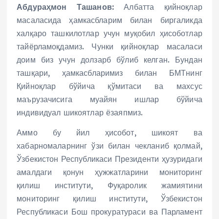
Абдураҳмон Ташанов:
Албатта қийноқлар
масаласида ҳамкасбларим билан биргаликда
халқаро ташкилотлар учун муқобил ҳисоботлар
тайёрламоқдамиз. Чунки қийноқлар масаласи
доим биз учун долзарб бўлиб келган. Бундан
ташқари, ҳамкасбларимиз билан БМТнинг
Қийноқлар бўйича қўмитаси ва махсус
маърузачисига муайян ишлар бўйича
индивидуал шикоятлар ёзаяпмиз.
Аммо бу йил ҳисобот, шикоят ва
хабарномаларнинг ўзи билан чекланиб қолмай,
Ўзбекистон Республикаси Президенти ҳузуридаги
амалдаги қонун ҳужжатларини мониторинг
қилиш институти, Фуқаролик жамиятини
мониторинг қилиш институти, Ўзбекистон
Республикаси Бош прокуратураси ва Парламент