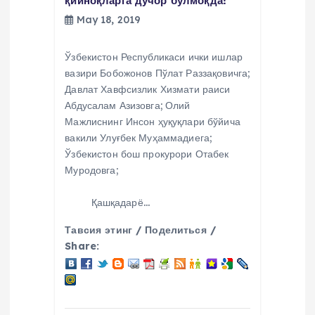
қийноқларга дучор бўлмоқда!
May 18, 2019
Ўзбекистон Республикаси ички ишлар
вазири Бобожонов Пўлат Раззақовичга;
Давлат Хавфсизлик Хизмати раиси
Абдусалам Азизовга; Олий
Мажлиснинг Инсон ҳуқуқлари бўйича
вакили Улуғбек Муҳаммадиега;
Ўзбекистон бош прокурори Отабек
Муродовга;
Қашқадарё…
Тавсия этинг / Поделиться /
Share: