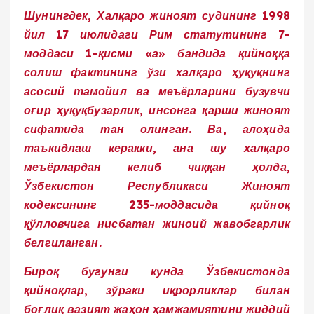
Шунингдек, Халқаро жиноят судининг 1998
йил 17 июлидаги Рим статутининг 7-
моддаси 1-қисми «а» бандида қийноққа
солиш фактининг ўзи халқаро ҳуқуқнинг
асосий тамойил ва меъёрларини бузувчи
оғир ҳуқуқбузарлик, инсонга қарши жиноят
сифатида тан олинган. Ва, алоҳида
таъкидлаш керакки, ана шу халқаро
меъёрлардан келиб чиққан ҳолда,
Ўзбекистон Республикаси Жиноят
кодексининг 235-моддасида қийноқ
қўлловчига нисбатан жиноий жавобгарлик
белгиланган.
Бироқ бугунги кунда Ўзбекистонда
қийноқлар, зўраки иқрорликлар билан
боғлиқ вазият жаҳон ҳамжамиятини жиддий