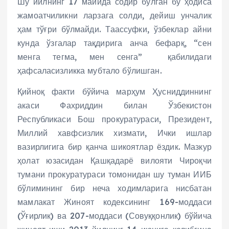
Шу йилнинг 17 майида содир бўлган бу ҳодиса
жамоатчиликни ларзага солди, дейиш унчалик
ҳам тўғри бўлмайди. Таассуфки, ўзбеклар айни
кунда ўзгалар тақдирига анча бефарқ, “сен
менга тегма, мен сенга” қабилидаги
ҳафсаласизликка мубтало бўлишган.
Қийноқ факти бўйича марҳум Ҳусниддиннинг
акаси Фахриддин билан Ўзбекистон
Республикаси Бош прокуратураси, Президент,
Миллий хавфсизлик хизмати, Ички ишлар
вазирлигига бир қанча шикоятлар ёздик. Мазкур
ҳолат юзасидан Қашқадарё вилояти Чироқчи
тумани прокуратураси томонидан шу туман ИИБ
бўлимининг бир неча ходимларига нисбатан
мамлакат Жиноят кодексининг 169-моддаси
(Ўғирлик) ва 207-моддаси (Совуққонлик) бўйича