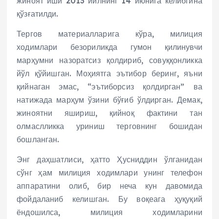
жиноят иши 2013 йилнинг 14 июнига келибгина
қўзғатилди.
Тергов материалларига кўра, милиция
ходимлари безориликда гумон қилинувчи
марҳумни назоратсиз қолдириб, совуққонликка
йўл қўйишган. Моҳиятга эътибор беринг, яъни
қийнаган эмас, “эътиборсиз қолдирган” ва
натижада марҳум ўзини бўғиб ўлдирган. Демак,
жиноятни яшириш, қийноқ фактини тан
олмаслликка уриниш терговнинг бошидан
бошланган.
Энг даҳшатлиси, ҳатто Ҳусниддин ўлганидан
сўнг ҳам милиция ходимлари унинг телефон
аппаратини олиб, бир неча кун давомида
фойдаланиб келишган. Бу воқеага ҳуқуқий
ёндошилса, милиция ходимларини