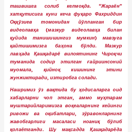
ташвишга солиб келмоқда. “Жараён”
хатқутисига куни кеча фуқаро Фахриддин
Оққўзиев томонидан йўлланган бир
видеолавҳа
(мазкур видеолавҳа билан
қуйида танишишингиз мумкин)
мавзуга
қайтишимизга баҳона бўлди. Мазкур
лавҳада Қашқадарё вилоятининг Чироқчи
туманида содир этилган ғайриинсоний
муомала, қийноқ кишининг этини
жунжиктиради, изтиробга солади.
Нашримиз ўз вақтида бу ҳодисаларга оид
хабарларни чоп этган, аммо муҳтарам
муштарийларимизга воқеаларнинг кейинги
ривожи ва оқибатлари, зўравонларнинг
жавобгарлиги масаласи ноаниқ бўлиб
қолаётганди. Шу мақсадда Қашқадарёда