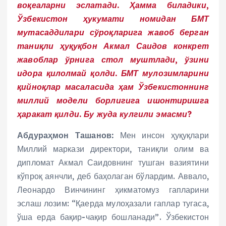
воқеаларни эслатади. Ҳамма биладики,
Ўзбекистон ҳукумати номидан БМТ
мутасаддилари сўроқларига жавоб берган
таниқли ҳуқуқбон Акмал Саидов конкрет
жавоблар ўрнига стол муштлади, ўзини
идора қилолмай қолди. БМТ мулозимларини
қийноқлар масаласида ҳам Ўзбекистоннинг
миллий модели борлигига ишонтиришга
ҳаракат қилди. Бу жуда кулгили эмасми?
Абдураҳмон Ташанов:
Мен инсон ҳуқуқлари
Миллий маркази директори, таниқли олим ва
дипломат Акмал Саидовнинг тушган вазиятини
кўпроқ аянчли, деб баҳолаган бўлардим. Аввало,
Леонардо Винчининг ҳикматомуз гапларини
эслаш лозим: “Қаерда мулоҳазали гаплар тугаса,
ўша ерда бақир-чақир бошланади”. Ўзбекистон