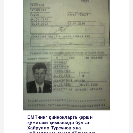
i
БМТнинг қийноқларга қарши
қўмитаси ҳимоясида бўлган
Хайрулло Турсунов яна