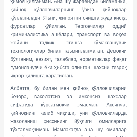
ҳимоя қилганман. Ана шу жараёндан биламанки,
қийноқ қўлловчиларнинг ўзига қийноқлар
қўлланилади. Яъни, жиноятни очишга жуда қисқа
фурсатлар қўйилган. Терговчилар оддий
криминалистика ашёлари, транспорт ва воқеа
жойини тадқиқ этишга кўмаклашувчи
технологиялар билан таъминланмаган. Демоқчи
бўлганим, вазият, талаблар, нормативлар фақат
гумонланувчи ёки ҳибсга олинган шахсни тезроқ
иқрор қилишга қаратилган.
Албатта, бу билан мен қийноқ қўлловчиларни
бечора, ваколатсиз ва имконсиз шахслар
сифатида кўрсатмоқчи эмасман. Аксинча,
қийноқнинг келиб чиқиши, уни қўлловчиларда
жазоланиш ҳиссининг йўқлиги омилларига
тўхталмоқчиман. Мамлакатда ана шу омиллар