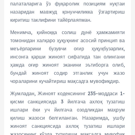
палаталарига ўз фуқаролик позициям нуқтаи
назаридан мавжуд қонунчиликка ўзгартириш
киритиш таклифини тайёрлаяпман.
Менимча, қийноққа солиш дунё ҳамжамияти
томонидан халқаро ҳуқуқнинг асосий принцип ва
меъёрларини бузувчи оғир ҳуқуқбузарлик,
инсонга қарши жиноят сифатида тан олингани
ҳамда оғир жиноят эканини эътиборга олиб,
бундай жиноят содир этганлик учун жазо
чораларини кучайтириш мақсадга мувофиқдир.
Жумладан, Жиноят кодексининг 235-моддаси 1-
қисми санкциясида 3 йилгача ахлоқ тузатиш
ишлари ёки уч йилгача озодликдан маҳрум
қилиш жазоси белгиланган. Назаримда, ушбу
жиноят санкциясида ахлоқ тузатиш ишлари
жазосининг кўзда тутилиши мақсадга мувофиқ