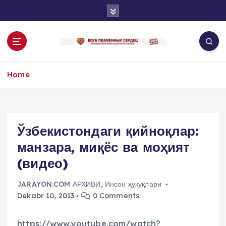
S
k
i
p
t
o
Home
c
o
n
t
e
Ўзбекистондаги қийноқлар:
n
манзара, миқёс ва моҳият
t
(видео)
JARAYON.COM АРХИВИ
,
Инсон ҳуқуқлари
Dekabr 10, 2013
0 Comments
https://www.youtube.com/watch?