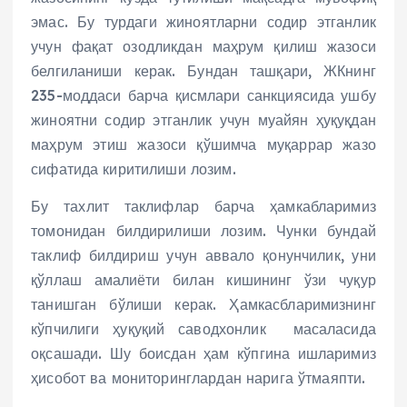
эмас. Бу турдаги жиноятларни содир этганлик
учун фақат озодликдан маҳрум қилиш жазоси
белгиланиши керак. Бундан ташқари, ЖКнинг
235-моддаси барча қисм­лари санкциясида ушбу
жиноятни содир этганлик учун муайян ҳуқуқдан
маҳрум этиш жазоси қўшимча муқаррар жазо
сифатида киритилиши лозим.
Бу тахлит таклифлар барча ҳамкабларимиз
томонидан билдирилиши лозим. Чунки бундай
таклиф билдириш учун аввало қонунчилик, уни
қўллаш амалиёти билан кишининг ўзи чуқур
танишган бўлиши керак. Ҳамкасбларимизнинг
кўпчилиги ҳуқуқий саводхонлик масаласида
оқсашади. Шу боисдан ҳам кўпгина ишларимиз
ҳисобот ва мониторинглардан нарига ўтмаяпти.