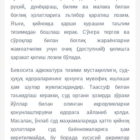
руҳий, дунёқараш, билим ва малака билан
боғлиқ ҳолатларига эътибор қаратиш лозим.
Яъни, қийноққа қарши курашни таълим
тизимидан бошлаш керак. Сўнгра тергов ва
сўроқлар билан боғлиқ жараёнларни
жамоатчилик учун очиқ (доступний) қилишга
ҳаракат қилиш лозим бўлади.
Бевосита адвокатура тизими мустақиллиги, суд-
ҳуқуқ идораларининг қонунга мувофиқ ишлаши
ҳам шулар жумласидандир. Таассуф билан
таъкидлаш керакки, суд органи ҳозирда зўраки
йўллар билан олинган иқрорликларни
қонунлаштирувчи идорага айланиб қолди.
Масалан, ўнлаб суд маҳкамаларида ҳатто қийноқ
ҳолатлари суд баённомаларига ҳам
киритилмайди, бу борада хусусий ажримлар