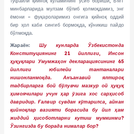
туфайли қийноқ кўламининг ўсиб бориши, БМТ
минбарларида мулзам бўлиб қолмоқдамиз, энг
ёмони – фуқароларимиз онгига қийноқ оддий
бир ҳол каби сингиб бормоқда, кўникиш пайдо
бўлмоқда.
Жараён:
Шу кунларда Ўзбекистонда
Конституциянинг 21 йиллиги, Инсон
ҳуқуқлари Умумжаҳон декларациясининг 65
йиллиги юбилейи тантаналари
нишонланмоқда. Анъанавий ялтироқ
тадбирларга бой бўлувчи мазкур ой ҳуқуқ
ҳимоячилари учун ҳар ўзига хос сарҳисоб
давридир. Ғалвир сувдан кўтарилса, айнан
қийноқлар вазияти борасида бу йил ҳам
жиддий ҳисоботларни кутиш мумкинми?
Ўзингизда бу борада нималар бор?