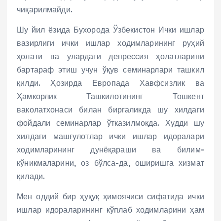
чиқарилмайди.
Шу йил ёзида Бухорода Ўзбекистон Ички ишлар
вазирлиги ички ишлар ходимларининг руҳий
ҳолати ва улардаги депрессия ҳолатларини
бартараф этиш учун ўқув семинарлари ташкил
қилди. Ҳозирда Европада Хавфсизлик ва
Ҳамкорлик Ташкилотининг Тошкент
ваколатхонаси билан биргаликда шу хилдаги
фойдали семинарлар ўтказилмоқда. Худди шу
хилдаги машғулотлар ички ишлар идоралари
ходимларининг дунёқараши ва билим-
кўникмаларини, оз бўлса-да, оширишга хизмат
қилади.
Мен оддий бир ҳуқуқ ҳимоячиси сифатида ички
ишлар идораларининг кўплаб ходимларини ҳам