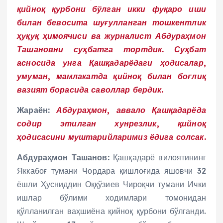
қийноқ қурбони бўлган икки фуқаро иши
билан бевосита шуғулланган тошкентлик
ҳуқуқ ҳимоячиси ва журналист Абдураҳмон
Ташановни суҳбатга тортдик. Суҳбат
асносида унга Қашқадарёдаги ҳодисалар,
умуман, мамлакатда қийноқ билан боғлиқ
вазият борасида саволлар бердик.
Жараён:
Абдураҳмон, аввало Қашқадарёда
содир этилган хунрезлик, қийноқ
ҳодисасини муштарийларимиз ёдига солсак.
Абдураҳмон Ташанов:
Қашқадарё вилоятининг
Яккабоғ тумани Чордара қишлоғида яшовчи 32
ёшли Ҳусниддин Оққўзиев Чироқчи тумани Ички
ишлар бўлими ходимлари томонидан
қўлланилган ваҳшиёна қийноқ қурбони бўлганди.