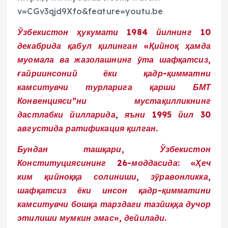
v=CGv3qjd9Xfo&feature=youtu.be
Ўзбекистон ҳукумати 1984 йилнинг 10
декабрида қабул қилинган «Қийноқ ҳамда
муомала ва жазолашнинг ўта шаф­қатсиз,
ғайриинсоний ёки қадр-қимматни
камситувчи турларига қарши БМТ
Конвенцияси”ни мустақилликнинг
дастлабки йилларида, яъни 1995 йил 30
августида ратификация қилган.
Бундан ташқари, Ўзбекистон
Конституцияси­нинг 26-моддасида: «Ҳеч
ким қийноққа солиниши, зўравонликка,
шафқатсиз ёки инсон қадр-қимматини
камситувчи бошқа тарз­даги тазйиққа дучор
этилиши мумкин эмас», дейилади.