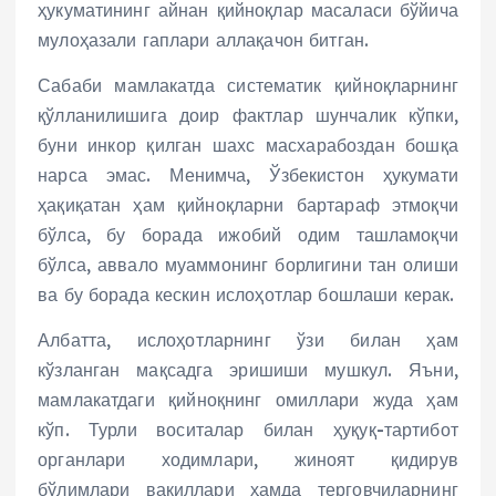
ҳукуматининг айнан қийноқлар масаласи бўйича
мулоҳазали гаплари аллақачон битган.
Сабаби мамлакатда систематик қийноқларнинг
қўлланилишига доир фактлар шунчалик кўпки,
буни инкор қилган шахс масхарабоздан бошқа
нарса эмас. Менимча, Ўзбекистон ҳукумати
ҳақиқатан ҳам қийноқларни бартараф этмоқчи
бўлса, бу борада ижобий одим ташламоқчи
бўлса, аввало муаммонинг борлигини тан олиши
ва бу борада кескин ислоҳотлар бошлаши керак.
Албатта, ислоҳотларнинг ўзи билан ҳам
кўзланган мақсадга эришиши мушкул. Яъни,
мамлакатдаги қийноқнинг омиллари жуда ҳам
кўп. Турли воситалар билан ҳуқуқ-тартибот
органлари ходимлари, жиноят қидирув
бўлимлари вакиллари ҳамда терговчиларнинг