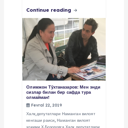
Continue reading
Олимжон Тўхтаназаров: Мен энди
сизлар билан бир сафда тура
олмайман!
Fevral 22, 2019
Халқ депутатлари Наманган вилоят
кенгаши раиси, Наманган вилоят
ҳокими Х.Бозоровга Халк депутатлари