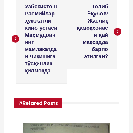
P
Ўзбекистон:
Толиб
o
Расмийлар
Ёқубов:
ҳужжатли
Жаслиқ
s
кино устаси
қамоқхонас
Маҳмудовн
и қай
t
инг
мақсадда
мамлакатда
барпо
m
н чиқишига
этилган?
тўсқинлик
e
қилмоқда
n
y
Related Posts
u
s