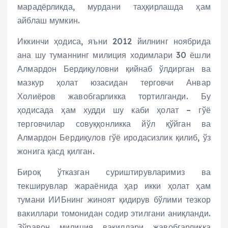
марадёрликда, мурдани таҳқирлашда ҳам
айблаш мумкин.
Иккинчи ҳодиса, яъни 2012 йилнинг ноябрида
ана шу туманнинг милиция ходимлари 30 ёшли
Алмардон Бердиқуловни қийнаб ўлдирган ва
мазкур ҳолат юзасидан терговчи Анвар
Холиёров жавобгарликка тортилганди. Бу
ҳодисада ҳам худди шу каби ҳолат – гўё
терговчилар совуққонликка йўл қўйган ва
Алмардон Бердиқулов гўё иродасизлик қилиб, ўз
жонига қасд қилган.
Бироқ ўтказган суриштирувларимиз ва
текширувлар жараёнида ҳар икки ҳолат ҳам
тумани ИИБнинг жиноят қидирув бўлими тезкор
вакиллари томонидан содир этилгани аниқланди.
Зўравон милиция вакиллари жавобгарликка