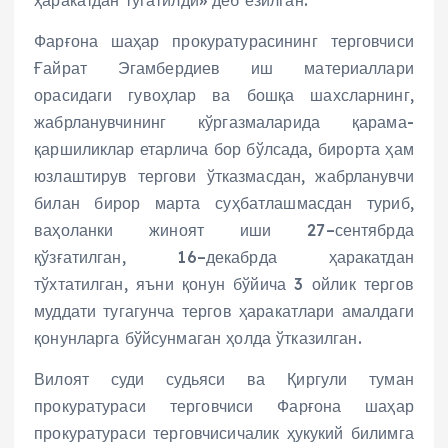
Фарғона шаҳар прокуратурасининг терговчиси
Ғайрат Эгамбердиев иш материаллари
орасидаги гувоҳлар ва бошқа шахсларнинг,
жабрланувчининг кўргазмаларида қарама-
қаршиликлар етарлича бор бўлсада, бирорта ҳам
юзлаштирув тергови ўтказмасдан, жабрланувчи
билан бирор марта суҳбатлашмасдан туриб,
ваҳоланки жиноят иши 27–сентябрда
қўзғатилган, 16–декабрда ҳаракатдан
тўхтатилган, яъни қонун бўйича 3 ойлик тергов
муддати тугагунча тергов ҳаракатлари амалдаги
қонунларга бўйсунмаган ҳолда ўтказилган.
Вилоят суди судьяси ва Қиргули туман
прокуратураси терговчиси Фарғона шаҳар
прокуратураси терговчисичалик ҳукукий билимга