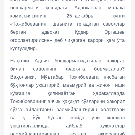
бошқармаси қошидаги Адвокатлар малака
комиссиясининг 25–декабрь кунги
«Тожибоеванинг шаънига тегадиган саволлар
берган адвокат Қодир Эргашев
огоҳлантирилсин» деб чиқарган қарори ҳам ўта
кулгулидир.
Наҳотки Адлия бошқармасидагилар ҳақорат
билан саволнинг фарқига бормасалар?
Ваҳоланки, Мўътабар Тожибоевага нисбатан
бўҳтонлар уюштириб, маъмурий ва жиноят иши
қўзғашга қилинаётган ҳаракатларда
Тожибоеванинг аччиқ ҳақиқат сўзларини ҳақорат
сўзга айлантириб расмийлаштириш ҳолатлари
ва у йўқ бўлган жойда уни жанжал
уюштирганликда айблаб ҳужжатлар
расмийлаштиришлар тез–тез такрорланиб