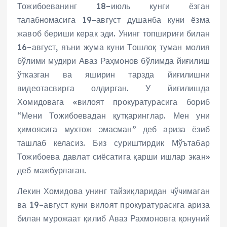
Тожибоеванинг 18–июль кунги ёзган
талабномасига 19–август душанба куни ёзма
жавоб бериши керак эди. Унинг топшириғи билан
16–август, яъни жума куни Тошлоқ туман молия
бўлими мудири Аваз Раҳмонов бўлимда йиғилиш
ўтказган ва яширин тарзда йиғилишни
видеотасвирга олдирган. У йиғилишда
Хомидовага «вилоят прокуратурасига бориб
“Мени Тожибоевадан қутқаринглар. Мен уни
ҳимоясига мухтож эмасман” деб ариза ёзиб
ташлаб келасиз. Биз суриштирдик Мўътабар
Тожибоева давлат сиёсатига қарши ишлар экан»
деб мажбурлаган.
Лекин Хомидова унинг тайзиқларидан чўчимаган
ва 19–август куни вилоят прокуратурасига ариза
билан мурожаат қилиб Аваз Рахмоновга қонуний