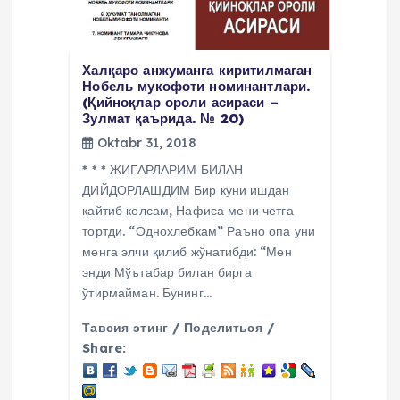
Халқаро анжуманга киритилмаган
Нобель мукофоти номинантлари.
(Қийноқлар ороли асираси –
Зулмат қаърида. № 20)
Oktabr 31, 2018
* * * ЖИГАРЛАРИМ БИЛАН
ДИЙДОРЛАШДИМ Бир куни ишдан
қайтиб келсам, Нафиса мени четга
тортди. “Однохлебкам” Раъно опа уни
менга элчи қилиб жўнатибди: “Мен
энди Мўътабар билан бирга
ўтирмайман. Бунинг…
Тавсия этинг / Поделиться /
Share: