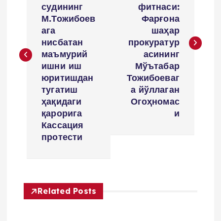
s
судининг
фитнаси:
М.Тожибоев
Фарғона
t
ага
шаҳар
нисбатан
прокуратур
m
маъмурий
асининг
ишни иш
Мўътабар
e
юритишдан
Тожибоеваг
тугатиш
а йўллаган
n
ҳақидаги
Огоҳномас
қарорига
и
y
Кассация
протести
u
s
Related Posts
i