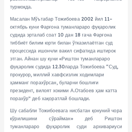
турмокда.
Масалан Мўътабар Тожибоева 2002 йил 11–
октябрь куни Фарғона туманлараро фуқаролик
судида эрталаб соат 10 дан 18 гача Фарғона
тиббиёт билим юрти билан ўтказилаётган суд
процессида ишончли вакил сифатида иштирок
этган. Айнан шу куни «Риштон туманлараро
фуқаролик судида 12.30ларда Тожибоева “Суд,
прокурор, миллий хавфсизлик ходимлари
ҳамманг порахўрсан, буларни бошлиғи
президент, вилоят хокими А.Отабоев ҳам катта
порахўр” деб хақоратлай бошлади.
Шу сабабли Тожибоевага нисбатан қонуний чора
кўрилишини сўрайман» деб Риштон
туманлараро фуқаролик суди архивариуси