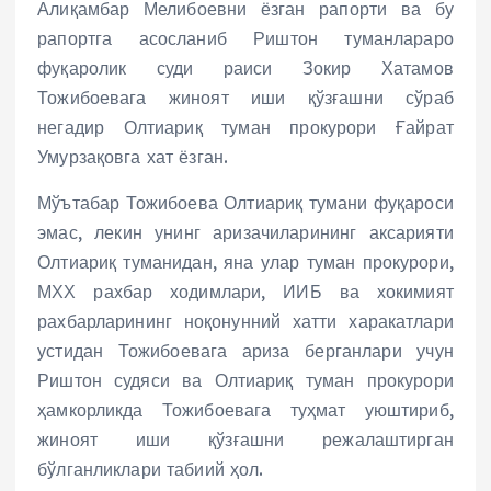
Алиқамбар Мелибоевни ёзган рапорти ва бу
рапортга асосланиб Риштон туманлараро
фуқаролик суди раиси Зокир Хатамов
Тожибоевага жиноят иши қўзғашни сўраб
негадир Олтиариқ туман прокурори Ғайрат
Умурзақовга хат ёзган.
Мўътабар Тожибоева Олтиариқ тумани фуқароси
эмас, лекин унинг аризачиларининг аксарияти
Олтиариқ туманидан, яна улар туман прокурори,
МХХ рахбар ходимлари, ИИБ ва хокимият
рахбарларининг ноқонунний хатти харакатлари
устидан Тожибоевага ариза берганлари учун
Риштон судяси ва Олтиариқ туман прокурори
ҳамкорликда Тожибоевага туҳмат уюштириб,
жиноят иши қўзғашни режалаштирган
бўлганликлари табиий ҳол.