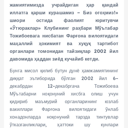
жамиятимизда учрайдиган ҳар қандай
иллатга қарши курашамиз – Биз огоҳмиз!»
шиори остида фаолият юритувчи
«Ўтюраклар» Клубининг раҳбари Мўътабар
Тожибоевага нисбатан Фарғона вилоятидаги
маҳаллий ҳокимият ва хуқуқ тартибот
органлари томонидан тайзиқлар 2002 йил
давомида ҳаддан зиёд кучайиб кетди.
Бунга мисол қилиб бутун дунё ҳамжамиятининг
диққат эътиборида бўлган 2002 йил 6–
декабрдан 12–декабргача Тожибоева
Мўътабарни ноқонуний хисбга олиш учун
қидириб маъмурий органларининг юзлаб
вакиллари Фарғона вилоятидаги ўнлаб
хонадонларда ноқонуний тарзда тинтувлар
ўтказганликлари, ҳаттоки шу кунлари