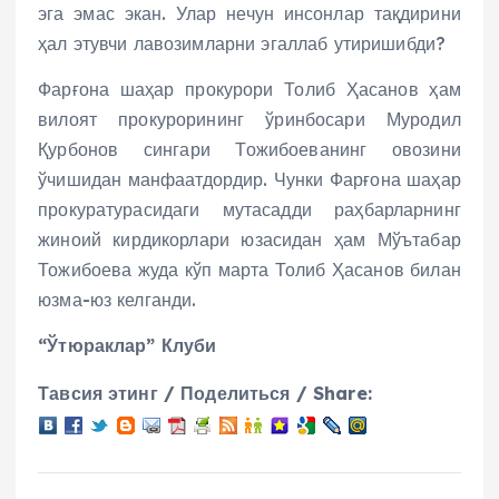
эга эмас экан. Улар нечун инсонлар тақдирини
ҳал этувчи лавозимларни эгаллаб утиришибди?
Фарғона шаҳар прокурори Толиб Ҳасанов ҳам
вилоят прокурорининг ўринбосари Муродил
Қурбонов сингари Тожибоеванинг овозини
ўчишидан манфаатдордир. Чунки Фарғона шаҳар
прокуратурасидаги мутасадди раҳбарларнинг
жиноий кирдикорлари юзасидан ҳам Мўътабар
Тожибоева жуда кўп марта Толиб Ҳасанов билан
юзма-юз келганди.
“Ўтюраклар” Клуби
Тавсия этинг / Поделиться / Share: