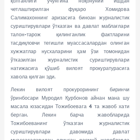
қолганлиги учунгина ноқонуний ишдан
четлаштирилган фуқаро Хомидова
Салимахоннинг аризасига биноан журналистик
суриштирувлари ўтказган ва давлат маблағлари
талон-тарож қилинганлик фактларини
тасдиқловчи тегишли муассасалардан олинган
хужжатлар нусхаларини ҳам ўзи томонидан
ўтказилган журналистик суриштирувлари
натижасига қўшиб вилоят прокуратурасига
хавола қилган эди.
Лекин вилоят прокурорининг биринчи
ўринбосари Муродил Қурбонов айнан мана шу
масала юзасидан Тожибоевага 4 та жавоб хати
берган. Лекин барча жавобларида
Тожибоеванинг ўтказган журналистик
суриштирувлари давомида давлат