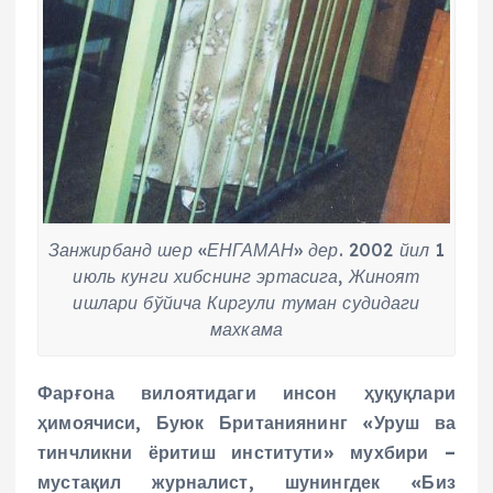
Занжирбанд шер «ЕНГАМАН» дер. 2002 йил 1
июль кунги хибснинг эртасига, Жиноят
ишлари бўйича Киргули туман судидаги
махкама
Фарғона вилоятидаги инсон ҳуқуқлари
ҳимоячиси, Буюк Британиянинг «Уруш ва
тинчликни ёритиш институти» мухбири –
мустақил журналист, шунингдек «Биз