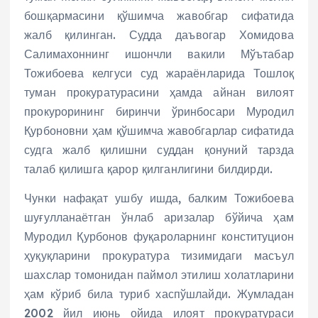
бошқармасини қўшимча жавобгар сифатида
жалб қилинган. Судда даъвогар Хомидова
Салимахоннинг ишончли вакили Мўътабар
Тожибоева келгуси суд жараёнларида Тошлоқ
туман прокуратурасини ҳамда айнан вилоят
прокурорининг биринчи ўринбосари Муродил
Қурбоновни ҳам қўшимча жавобгарлар сифатида
судга жалб қилишни суддан қонуний тарзда
талаб қилишга қарор қилганлигини билдирди.
Чунки нафақат ушбу ишда, балким Тожибоева
шуғулланаётган ўнлаб аризалар бўйича ҳам
Муродил Қурбонов фуқароларнинг конституцион
ҳуқуқларини прокуратура тизимидаги масъул
шахслар томонидан паймол этилиш холатларини
ҳам кўриб била туриб хаспўшлайди. Жумладан
2002 йил июнь ойида илоят прокуратураси