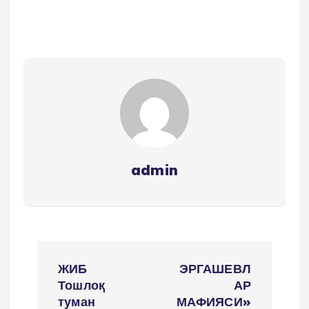
admin
P
ЖИБ
ЭРГАШЕВЛ
o
Тошлоқ
АР
туман
МАФИЯСИ»