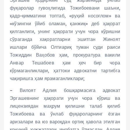
Эргашев Қодирнинг суд жараёнида ўнлаб
фуқаролар гувоҳлигида Тожибоевани шаъни,
қадр-қимматини топтаб, «руҳий носоғлом» ва
«кўзингни ўйиб оламан, қанжиқ» деб ҳақорат
қилганлиги, унинг ҳақорати учун чора кўришни
сўраганда хақоратларни эшитган Жиноят
ишлари бўйича Олтиариқ туман суди раиси
Тожиддин Ваҳобов ҳам, прокуратура вакили
Анвар Тешабоев ҳам ҳеч бир чора
кўрмаганликлари, ҳаттоки адвокатни тартибга
чақиришга ҳам ярамаганликлари;
– Вилоят Адлия бошқармасига адвокат
Эргашевнинг ҳақорати учун чора кўриш ва
лицензиядан маҳрум қилишни талаб қилиб
Тожибоева ва ўнлаб фуқароларнинг ёзган
аризалари ва юз вароқдан ортиқ ҳавола этилган
қонуний ҳужжатлари инобатга ўтмасдан, Адлия