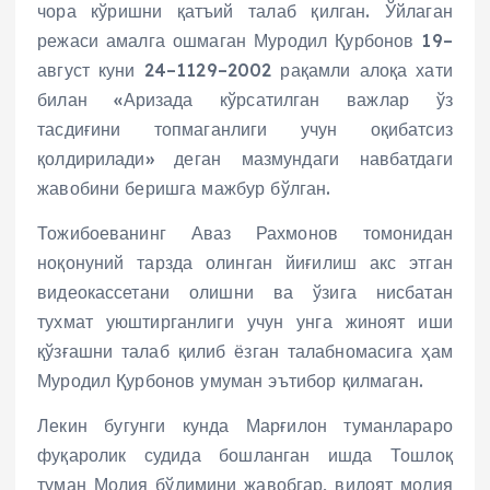
чора кўришни қатъий талаб қилган. Ўйлаган
режаси амалга ошмаган Муродил Қурбонов 19–
август куни 24–1129–2002 рақамли алоқа хати
билан «Аризада кўрсатилган важлар ўз
тасдиғини топмаганлиги учун оқибатсиз
қолдирилади» деган мазмундаги навбатдаги
жавобини беришга мажбур бўлган.
Тожибоеванинг Аваз Рахмонов томонидан
ноқонуний тарзда олинган йиғилиш акс этган
видеокассетани олишни ва ўзига нисбатан
тухмат уюштирганлиги учун унга жиноят иши
қўзғашни талаб қилиб ёзган талабномасига ҳам
Муродил Қурбонов умуман эътибор қилмаган.
Лекин бугунги кунда Марғилон туманлараро
фуқаролик судида бошланган ишда Тошлоқ
туман Молия бўлимини жавобгар, вилоят молия