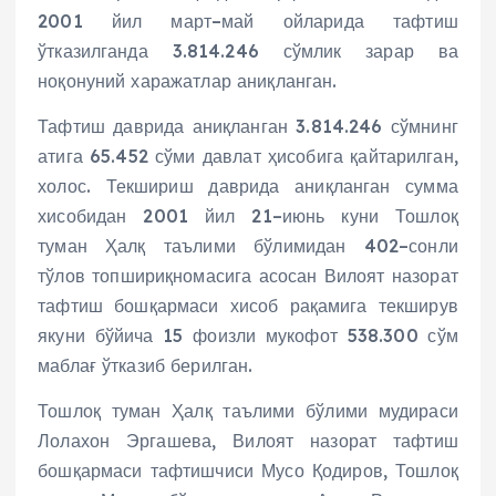
2001 йил март–май ойларида тафтиш
ўтказилганда 3.814.246 сўмлик зарар ва
ноқонуний харажатлар аниқланган.
Тафтиш даврида аниқланган 3.814.246 сўмнинг
атига 65.452 сўми давлат ҳисобига қайтарилган,
холос. Текшириш даврида аниқланган сумма
хисобидан 2001 йил 21–июнь куни Тошлоқ
туман Ҳалқ таълими бўлимидан 402–сонли
тўлов топшириқномасига асосан Вилоят назорат
тафтиш бошқармаси хисоб рақамига текширув
якуни бўйича 15 фоизли мукофот 538.300 сўм
маблағ ўтказиб берилган.
Тошлоқ туман Ҳалқ таълими бўлими мудираси
Лолахон Эргашева, Вилоят назорат тафтиш
бошқармаси тафтишчиси Мусо Қодиров, Тошлоқ