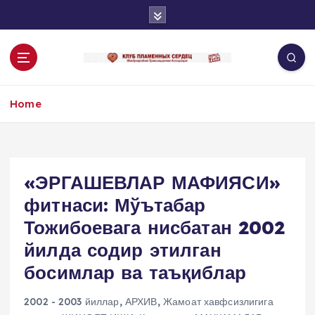
S
k
i
p
t
o
Home
c
o
n
t
e
«ЭРГАШЕВЛАР МАФИЯСИ»
n
фитнаси: Мўътабар
t
Тожибоевага нисбатан 2002
йилда содир этилган
босимлар ва таъқиблар
2002 - 2003 йиллар
,
АРХИВ
,
Жамоат хавфсизлигига