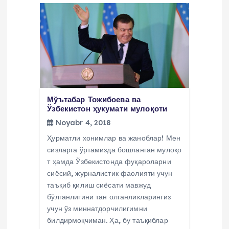
Мўътабар Тожибоева ва
Ўзбекистон ҳукумати мулоқоти
Noyabr 4, 2018
Ҳурматли хонимлар ва жаноблар! Мен
сизларга ўртамизда бошланган мулоқо
т ҳамда Ўзбекистонда фуқароларни
сиёсий, журналистик фаолияти учун
таъқиб қилиш сиёсати мавжуд
бўлганлигини тан олганликларингиз
учун ўз миннатдорчилигимни
билдирмоқчиман. Ҳа, бу таъқиблар