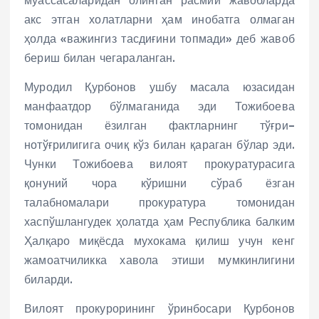
муассасаларидан олинган расмий жавобларда
акс этган холатларни ҳам инобатга олмаган
ҳолда «важингиз тасдиғини топмади» деб жавоб
бериш билан чегараланган.
Муродил Қурбонов ушбу масала юзасидан
манфаатдор бўлмаганида эди Тожибоева
томонидан ёзилган фактларнинг тўғри–
нотўғрилигига очиқ кўз билан қараган бўлар эди.
Чунки Тожибоева вилоят прокуратурасига
қонуний чора кўришни сўраб ёзган
талабномалари прокуратура томонидан
хаспўшлангудек ҳолатда ҳам Республика балким
Ҳалқаро миқёсда мухокама қилиш учун кенг
жамоатчиликка хавола этиши мумкинлигини
биларди.
Вилоят прокурорининг ўринбосари Қурбонов