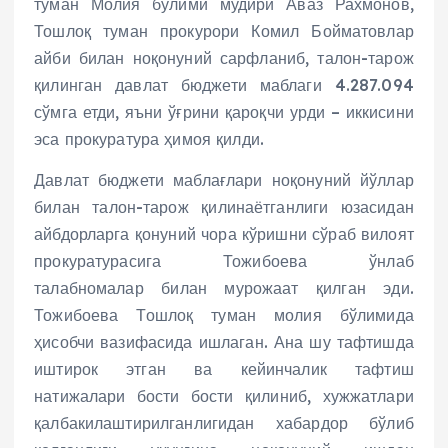
туман Молия бўлими мудири Аваз Рахмонов,
Тошлоқ туман прокурори Комил Бойматовлар
айби билан ноқонуний сарфланиб, талон-тарож
қилинган давлат бюджети маблаги 4.287.094
сўмга етди, яъни ўғрини қароқчи урди – иккисини
эса прокуратура ҳимоя қилди.
Давлат бюджети маблағлари ноқонуний йўллар
билан талон-тарож қилинаётганлиги юзасидан
айбдорларга қонуний чора кўришни сўраб вилоят
прокуратурасига Тожибоева ўнлаб
талабномалар билан мурожаат қилган эди.
Тожибоева Тошлоқ туман молия бўлимида
ҳисобчи вазифасида ишлаган. Ана шу тафтишда
иштирок этган ва кейинчалик тафтиш
натижалари бости бости қилиниб, хужжатлари
қалбакилаштирилганлигидан хабардор бўлиб