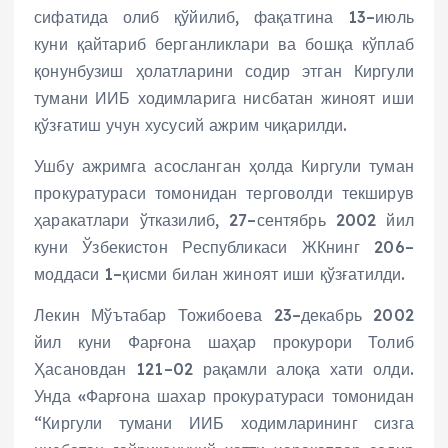
сифатида олиб қўйилиб, фақатгина 13–июль
куни қайтариб берганликлари ва бошқа кўплаб
қонунбузиш ҳолатларини содир этган Киргули
тумани ИИБ ходимларига нисбатан жиноят иши
қўзғатиш учун хусусий ажрим чиқарилди.
Ушбу ажримга асосланган ҳолда Киргули туман
прокуратураси томонидан терговолди текширув
ҳаракатлари ўтказилиб, 27–сентябрь 2002 йил
куни Ўзбекистон Республикаси ЖКнинг 206–
моддаси 1–қисми билан жиноят иши қўзғатилди.
Лекин Мўътабар Тожибоева 23–декабрь 2002
йил куни Фарғона шаҳар прокурори Толиб
Ҳасановдан 121–02 рақамли алоқа хати олди.
Унда «Фарғона шахар прокуратураси томонидан
“Киргули тумани ИИБ ходимларининг сизга