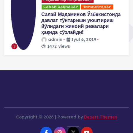
Раҳнамолар ва ҳомийлар
САЛАЙ ҲАҚНАЗАР
ЧИРМОВУҚЛАР
т
Салай Мадаминов Ўзбекистонда
давлат тўнтариши уюштириш
йўлидаги жиноий режалари
ҳақида сўзлайди!
admin
Iyul 6, 2019
1472 views
3
Copyright © 2026 | Powered by
Desert Themes