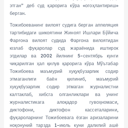
этган” деб суд қарорига кўра «огоҳлантириш»
берган.
Тожибоеванинг вилоят судига берган аппеляция
тартибидаги шикоятини Жиноят Ишлари Бўйича
Фарғона вилоят судида Фарғона вилоятидан
юзлаб фуқаролар суд жараёнида иштирок
этдилар ва 2002 йилнинг 5–сентябрь кунги
чиқарилган ҳал қилув қарорига кўра Мўътабар
Тожибоева маъмурий хуқуқбузарлик содир
этмаганлиги баён қилиниб, маъмурий
хуқуқбузарлик содир этмаган журналистни
калтаклаб, хибсга олганликлари ва унинг
журналистикага алоқадор гувоҳномаси,
диктофони, диктофон кассеталарини,
фуқароларнинг Тожибоевага ёзган аризаларини
ноқонуний тарзда 1–июль куни далилий ашё