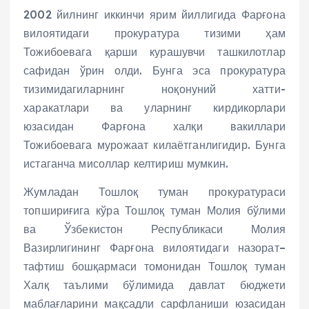
2002 йилнинг иккинчи ярим йиллигида Фарғона
вилоятидаги прокуратура тизими ҳам
Тожибоевага қарши курашувчи ташкилотлар
сафидан ўрин олди. Бунга эса прокуратура
тизимидагиларнинг ноқонуний хатти-
харакатлари ва уларнинг кирдикорлари
юзасидан Фарғона халқи вакиллари
Тожибоевага мурожаат килаётганлигидир. Бунга
истаганча мисоллар келтириш мумкин.
Жумладан Тошлоқ туман прокуратураси
топшириғига кўра Тошлоқ туман Молия бўлими
ва Ўзбекистон Республикаси Молия
Вазирлигининг Фарғона вилоятидаги назорат–
тафтиш бошқармаси томонидан Тошлоқ туман
Халқ таълими бўлимида давлат бюджети
маблағларини мақсадли сарфланиши юзасидан