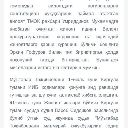
томонидан вилоятдаги ногиронларни
конституцион хуқуқларини паймол этаётган
вилоят ТМЭК рахбари Умриддинов Мухаммадга
нисбатан очилган жиноят ишини Вилоят
прокуратурасининг коррупция ва иқтисодий
жиноятларга қарши курашиш бўлими бошлиғи
Эркин Ғофуров билан тил бириктирган ҳолда
ноқонуний тарзда ёптиришган. Бунингдек
мисолларни истаганча келтириш мумкин.
Мўътабар Тожибоевани 1–июль куни Киргули
тумани ИИБ ходимлари қонунга зид равишда
тутишган ва шу куни калтаклаб хибсга олишган.
31–июль куни Жиноят ишлари бўйича Киргули
туман судида судья Ваҳоб Сиддиқов раислигида
бўлиб ўтган суд якунида судья “Мўътабар
Тожибоевани маъмурий хуқуқбузарлик содир