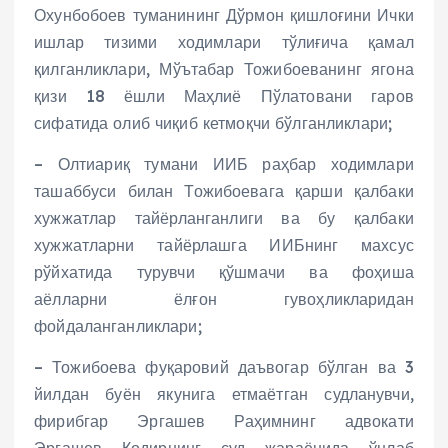
Охунбобоев туманининг Дўрмон қишлоғини Ички
ишлар тизими ходимлари тўлиғича қамал
қилганликлари, Мўътабар Тожибоеванинг ягона
қизи 18 ёшли Маҳлиё Пўлатовани гаров
сифатида олиб чиқиб кетмоқчи бўлганликлари;
– Олтиариқ тумани ИИБ раҳбар ходимлари
ташаббуси билан Тожибоевага қарши қалбаки
хужжатлар тайёрланганлиги ва бу қалбаки
хужжатларни тайёрлашга ИИБнинг махсус
рўйхатида турувчи қўшмачи ва фоҳиша
аёлларни ёлғон гувоҳликларидан
фойдаланганликлари;
– Тожибоева фуқаровий даъвогар бўлган ва 3
йилдан буён якунига етмаётган судланувчи,
фирибгар Эргашев Раҳимнинг адвокати