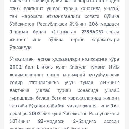
нисбатан ғайриқонуний хатти–харакатлар содир
этиб, вақтинча ушлаб туриш хонасида ушлаб,
тан жарохати етказилганлиги холати бўйича
Ўзбекистон Республикаси ЖКнинг 206–моддаси
1–қисми билан қўзғатилган 23936032–сонли
жиноят иши бўйича тергов харакатлари
ўтказилди.
Ўтказилган тергов ҳаракатлари натижасига кўра
2002 йил 1–июль куни Киргули тумани ИИБ
ходимларининг сизни маъмурий ҳуқуқбузарлик
содир этганлигингиз учун туман ИИБнинг
вақтинча ушлаб туриш хонасида ушлаб
туришлари билан боғлиқ харакатларида жиноят
таркиби йўқлиги сабабли мазкур жиноят иши 16–
декабрь 2002 йил куни Ўзбекистон Республикаси
ЖПКнинг 83–моддаси 2–бандига асосан
ҳаракатдан тугатилди» деб ёзилган.