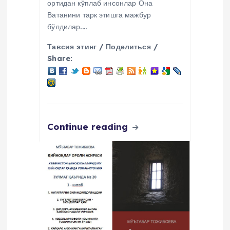
ортидан кўплаб инсонлар Она
Ватанини тарк этишга мажбур
бўлдилар.…
Тавсия этинг / Поделиться /
Share:
Continue reading