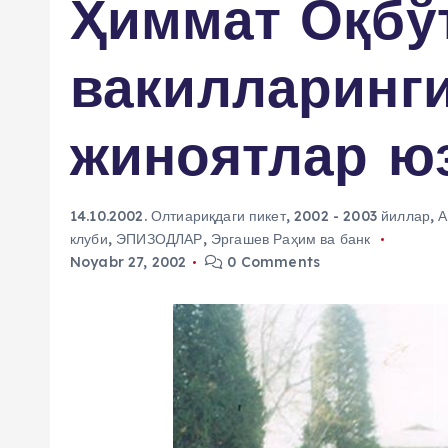
Ҳиммат Оқбў
вакилларинг
жиноятлар юз
14.10.2002. Олтиариқдаги пикет
,
2002 - 2003 йиллар
,
А
клуби
,
ЭПИЗОДЛАР
,
Эргашев Раҳим ва банк
Noyabr 27, 2002
0 Comments