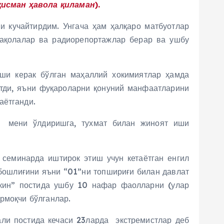
исман ҳавола қиламан).
 кучайтирдим. Унгача ҳам ҳалқаро матбуотлар
мақолалар ва радиорепортажлар берар ва ушбу
иши керак бўлган маҳаллий хокимиятлар ҳамда
етди, яъни фуқароларни қонуний манфаатларини
аётганди.
н мени ўлдиришга, тухмат билан жиноят иши
семинарда иштирок этиш учун кетаётган енгил
ошлиғини яъни “01”ни топшириғи билан давлат
Эркин” постида ушбу 10 нафар фаолларни (улар
рмоқчи бўлганлар.
ли постида кечаси 23ларда экстремистлар деб