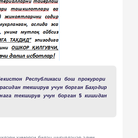
бекистон Республикаси бош прокурори
расидан текширув учун борган Баҳодир
нага текширув учун борган 5 кишидан
уқлари ҳимояси билан шуғулланар эдим.