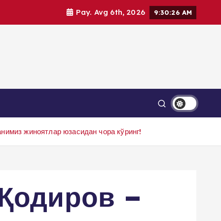
Pay. Avg 6th, 2026
9:30:27 AM
нимиз жиноятлар юзасидан чора кўринг!
Қодиров –