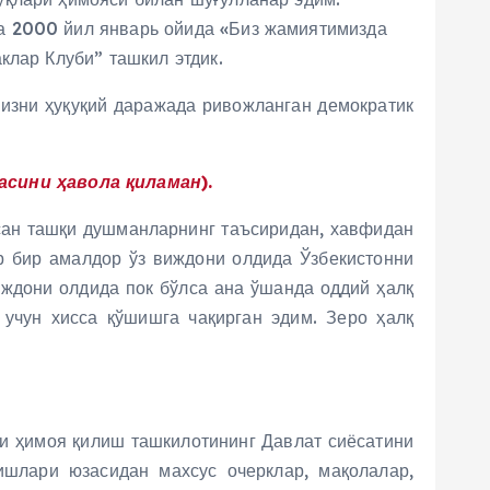
а 2000 йил январь ойида «Биз жамиятимизда
клар Клуби” ташкил этдик.
изни ҳуқуқий даражада ривожланган демократик
сини ҳавола қиламан).
сан ташқи душманларнинг таъсиридан, хавфидан
ар бир амалдор ўз виждони олдида Ўзбекистонни
ждони олдида пок бўлса ана ўшанда оддий ҳалқ
 учун хисса қўшишга чақирган эдим. Зеро ҳалқ
и ҳимоя қилиш ташкилотининг Давлат сиёсатини
шлари юзасидан махсус очерклар, мақолалар,