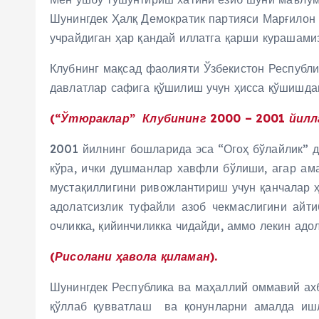
Шунингдек Ҳалқ Демократик партияси Марғилон
учрайдиган ҳар қандай иллатга қарши курашамиз
Клубнинг мақсад фаолияти Ўзбекистон Республ
давлатлар сафига қўшилиш учун ҳисса қўшишдан
(“Ўтюраклар” Клубининг 2000 – 2001 йилла
2001 йилнинг бошларида эса “Огоҳ бўлайлик” 
кўра, ички душманлар хавфли бўлиши, агар ама
мустақиллигини ривожлантириш учун қанчалар 
адолатсизлик туфайли азоб чекмаслигини айти
очликка, қийинчиликка чидайди, аммо лекин адо
(Рисолани ҳавола қиламан).
Шунингдек Республика ва маҳаллий оммавий ах
қўллаб қувватлаш ва қонунларни амалда ишл