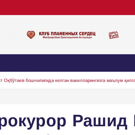
Биз билан алоқа
 Оқбўтаев бошчилигида келган вакилларингизга маълум қилга
рокурор Рашид 