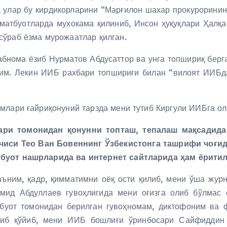
ва улар бу кирдикорларини “Марғилон шахар прокурорини
 матбуотларда мухокама қилиниб, Инсон ҳуқуқлари Ҳалқ
сўраб ёзма мурожаатлар қилган.
бнома ёзиб Нурматов Абдусаттор ва унга топшириқ берга
им. Лекин ИИБ рахбари топшириғи билан “вилоят ИИБда
млари ғайриқонуний тарзда мени тутиб Киргули ИИБга о
ри томонидан қонунни топташ, тепалаш мақсадида 
чиси Тео Ван Бовеннинг Ўзбекистонга ташрифи чоғид
тбуот нашрларида ва интернет сайтларида ҳам ёритил
ъним, қадр, қимматимни оёқ ости қилиб, мени ўша жур
ид Абдуллаев гувоҳлигида мени оғизга олиб бўлмас 
тбуот томонидан берилган гувоҳномам, диктофоним ва
иб қўйиб, мени ИИБ бошлиғи ўринбосари Сайфиддин Т