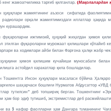
 кенг жамоатчиликка тарғиб қилганлар.
(Мақолалардан қ
 ҳуқуқлари жамиятининг аъзоси сифатида фаолиятимни
” радиолари орқали жамиятимиздаги иллатлар ҳақида 
чун курашардим.
н фуқароларни ижтимоий, ҳуқуқий жиҳатдан ҳимоя қил
л этилган фуқароларни мурожаат қилишлари кўпайиб к
арлари ва ходимлари айби билан Фарғона ҳалқи жабр чек
и ҳуқуқини ҳимоя қилишим кучайиши муносабати била
қилишга астойдил харакатлар қила бошладилар.
 Тошкентга Инсон ҳуқуқлари масаласи бўйича Ҳалқаро 
рғилон шаҳарчаси бошлиғи Нурматов Абдусаттор «УВД б
стлар тутилсин” деб топшириқ берган. Тошкентнинг «
ри ҳам бор эди) тутишиб, экстремистлар деб расмийлашти
ни ва 3 нафар фаолларни ҳам Данғара туманининг Чаға