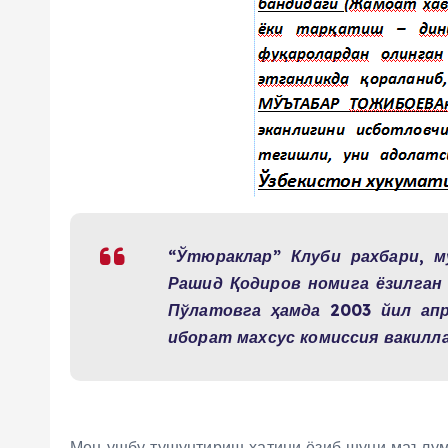
“Ўтюраклар” Клуби рахбари, 
Рашид Қодиров номига ёзилган 
Пўлатовга ҳамда 2003 йил ап
иборат махсус
комиссия вакилл
Мен ушбу тушунтириш хатини ёзиб шуни маълум 