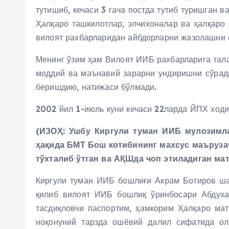
тутишиб, кечаси 3 гача постда тутиб туришган 
Ҳалқаро ташкилотлар, элчихоналар ва ҳалқаро
вилоят рахбарларидан айбдорларни жазолашни 
Менинг ўзим ҳам Вилоят ИИБ рахбарларига тала
моддий ва маънавий зарарни ундиришни сўрад
беришдию, натижаси бўлмади.
2002 йил 1-июль куни кечаси 22ларда ЙПХ ходи
(ИЗОҲ: Ушбу Киргули туман ИИБ мулозимла
ҳақида БМТ Бош котибининг махсус маъруза
тўхталиб ўтган ва АҚШда чоп этиладиган ма
Киргули туман ИИБ бошлиғи Акрам Ботиров ша
қилиб вилоят ИИБ бошлиқ ўринбосари Абдухам
тасдиқловчи паспортим, ҳамкорим Ҳалқаро ма
ноқонуний тарзда ошёвий далил сифатида ол