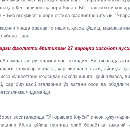
 шаҳар Кенгашининг қарори билан БПТ ташкилоти қошид
 – Биз огоҳмиз!” шиори остида фаолият юритувчи “Ўтюра
икасини янада равнақ топишига ҳисса қўшиш, мамлакатим
 иборат эди.
рги фаолияти ёритилган 27 вароқли хисобот нусха
деб номланган рисоламни чоп эттирдим. Бу рисолада асо
лдаги қонунлар ишласа, ҳар бир касб эгаси, айниқса ҳ
ҳисса қўшаётгани юзасидан бахслашишга қийналмаса, ви
б, ҳар бир касб эгаларини ўз ватани озод ва ободлиги
латсизликка чидамайди.
борот воситаларида “Ўтюраклар Клуби” инсон ҳуқуқларин
ашини йўлга қўйиш ниятида олиб бораётган амалий и