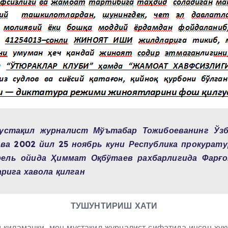
мустақил журналист Мўътабар Тожибоеванинг Ўз
ва 2002 йил 25 ноябрь куни Республика
прокурату
рель ойида Ҳиммат Оқбўтаев рахбарлигида Фарғо
арига хавола қилган
ТУШУНТИРИШ ХАТИ
қиламанки, мен мустақил журналист сифатида инсон ҳуқ