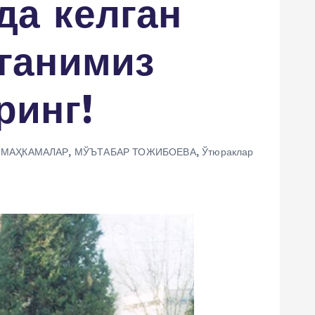
да келган
ганимиз
ринг!
,
МАҲКАМАЛАР
,
МЎЪТАБАР ТОЖИБОЕВА
,
Ўтюраклар