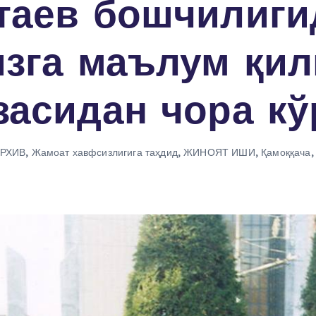
таев бошчилиги
изга маълум қил
асидан чора кў
РХИВ
,
Жамоат хавфсизлигига таҳдид
,
ЖИНОЯТ ИШИ
,
Қамоққача