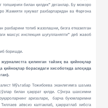
нг топшириғи билан қилдик” деганлар. Бу можоро
аро Жамияти хукумат рахбарларидан ва Фарғона
н рахбарини топиб жазолашни, бизга етказилган
ги махсус инспекция шуғулланяпти” деб жавоб
либ боришди.
журналистга қилинган тайзиқ ва қийноқлар
а қийноқлар борасидаги хисоботида алоҳида
ган).
налист Мўътабар Тожибоева эканлигимга шаъма
сўзлар билан ҳақорат қилди. Сўнгра шахсимни
 фуқароларнинг аризалари, барча буюмларимни
иллаев аёвсиз калтаклаб, ҳақоратлаб хибсга