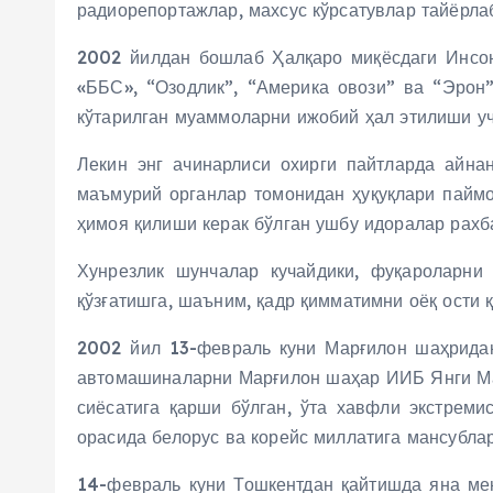
радиорепортажлар, махсус кўрсатувлар тайёрлаб
2002 йилдан бошлаб Ҳалқаро миқёсдаги Инсон
«ББС», “Озодлик”, “Америка овози” ва “Эрон
кўтарилган муаммоларни ижобий ҳал этилиши у
Лекин энг ачинарлиси охирги пайтларда айна
маъмурий органлар томонидан ҳуқуқлари паймо
ҳимоя қилиши керак бўлган ушбу идоралар рахб
Хунрезлик шунчалар кучайдики, фуқароларн
қўзғатишга, шаъним, қадр қимматимни оёқ ости 
2002 йил 13-февраль куни Марғилон шаҳридан
автомашиналарни Марғилон шаҳар ИИБ Янги Ма
сиёсатига қарши бўлган, ўта хавфли экстреми
орасида белорус ва корейс миллатига мансубла
14-февраль куни Тошкентдан қайтишда яна ме