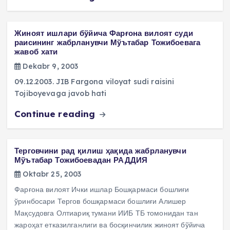
Жиноят ишлари бўйича Фарғона вилоят суди
раисининг жабрланувчи Мўътабар Тожибоевага
жавоб хати
Dekabr 9, 2003
09.12.2003. JIB Fargona viloyat sudi raisini
Tojiboyevaga javob hati
Continue reading
Терговчини рад қилиш ҳақида жабрланувчи
Мўътабар Тожибоевадан РАДДИЯ
Oktabr 25, 2003
Фарғона вилоят Ички ишлар Бошқармаси бошлиғи
ўринбосари Тергов бошқармаси бошлиғи Алишер
Мақсудовга Олтиариқ тумани ИИБ ТБ томонидан тан
жароҳат етказилганлиги ва босқинчилик жиноят бўйича