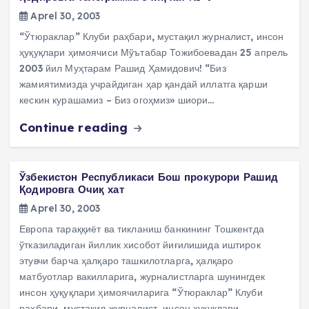
Aprel 30, 2003
“Ўтюраклар” Клуби раҳбари, мустақил журналист, инсон
ҳуқуқлари ҳимоячиси Мўътабар Тожибоевадан 25 апрель
2003 йил Муҳтарам Рашид Ҳамидович! “Биз
жамиятимизда учрайдиган ҳар қандай иллатга қарши
кескин курашамиз – Биз огоҳмиз» шиори…
Continue reading
Ўзбекистон Республикаси Бош прокурори Рашид
Қодировга Очиқ хат
Aprel 30, 2003
Европа тараққиёт ва тикланиш банкининг Тошкентда
ўтказиладиган йиллик хисобот йиғилишида иштирок
этувчи барча ҳалқаро ташкилотларга, ҳалқаро
матбуотлар вакилларига, журналистларга шунингдек
инсон ҳуқуқлари ҳимоячиларига “Ўтюраклар” Клуби
раҳбари, мустақил журналист, инсон ҳуқуқлари…