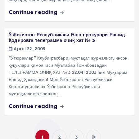
Continue reading
Ўзбекистон Республикаси Бош прокурори Рашид
Қодировга телеграмма очиқ хат № 3
Aprel 22, 2003
“Ўтюраклар” Клуби раҳбари, мустақил журналист, инсон
ҳуқуқлари ҳимоячиси Мўътабар Тожибоевадан
ТЕЛЕГРАММА ОЧИҚ ХАТ № 3 22.04. 2003 йил Муҳтарам
Рашид Ҳамидович! Мен Ўзбекистон Республикаси
Конституцияси ва Ўзбекистон Республикаси
мустақилликка эришган…
Continue reading
1
2
3