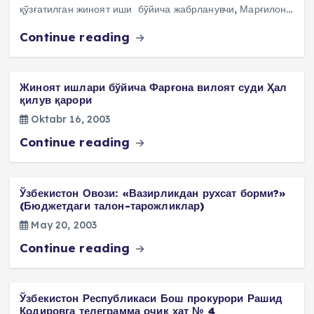
қўзғатилган жиноят иши бўйича жабрланувчи, Марғилон…
Continue reading
Жиноят ишлари бўйича Фарғона вилоят суди Ҳал
қилув қарори
Oktabr 16, 2003
Continue reading
Ўзбекистон Овози: «Вазирликдан рухсат борми?»
(Бюджетдаги талон-тарожликлар)
May 20, 2003
Continue reading
Ўзбекистон Республикаси Бош прокурори Рашид
Қодировга телеграмма очиқ хат № 4