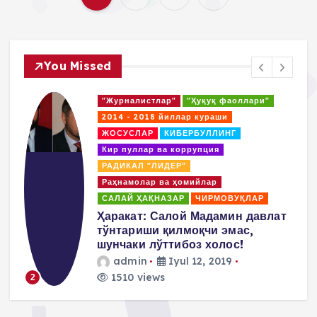
P
o
You Missed
s
"Журналистлар"
"Ҳуқуқ фаоллари"
t
2014 - 2018 йиллар кураши
ЖОСУСЛАР
КИБЕРБУЛЛИНГ
s
Кир пуллар ва коррупция
РАДИКАЛ "ЛИДЕР"
p
Раҳнамолар ва ҳомийлар
САЛАЙ ҲАҚНАЗАР
ЧИРМОВУҚЛАР
a
д
Ҳаракат: Салой Мадамин давлат
тўнтариши қилмоқчи эмас,
g
шунчаки лўттибоз холос!
admin
Iyul 12, 2019
i
1510 views
2