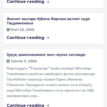
Continue reading
Жиноят ишлари бўйича Фарғона вилоят суди
Тақдимномаси
Mart 20, 2004
Continue reading
Ҳуқуқ ҳимоячисининг мол-мулки хатланди
Yanvar 9, 2004
Фарғонадаги “Ўтюраклар” Клуби рахбари Мўътабар
Тожибоевага нисбатан навбатдаги фитна уюштирилди.
Охунбобоев туманида яшовчи Одина Имомова
Ўзбекистон Президенти номига шикоят хати юбориб,
унда Мўътабар Тожибоевани сохта журналист ва АҚШ
манфаатлари учун…
Continue reading