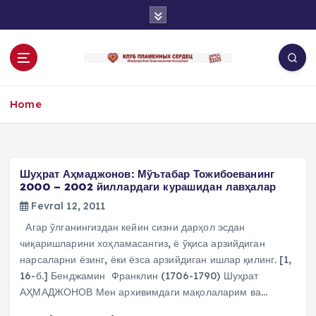
S
k
i
p
t
o
Home
c
o
n
t
e
Шуҳрат Аҳмаджонов: Мўътабар Тожибоеванинг
n
2000 – 2002 йиллардаги курашидан лавҳалар
t
Fevral 12, 2011
Агар ўлганингиздан кейин сизни дарҳол эсдан
чиқаришларини хоҳламасангиз, ё ўқиса арзийдиган
нарсаларни ёзинг, ёки ёзса арзийдиган ишлар қилинг. [1,
16-б.] Бенджамин Франклин (1706-1790) Шуҳрат
АҲМАДЖОНОВ Мен архивимдаги мақолаларим ва…