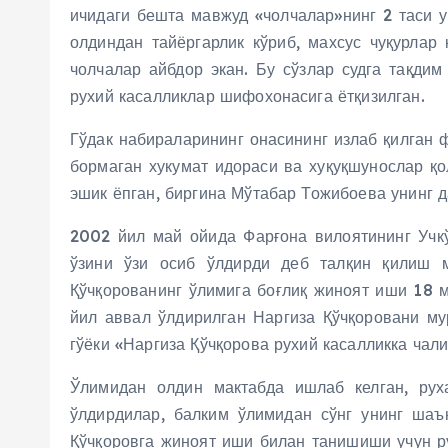
ичидаги бешта мавжуд «чолчалар»нинг 2 таси у
олдиндан тайёргарлик кўриб, махсус чуқурлар
чолчалар айбдор экан. Бу сўзлар судга тақдим
рухий касалликлар шифохонасига ётқизилган.
Гўдак набираларининг онасининг излаб қилган 
бормаган хукумат идораси ва хуқуқшунослар қо
эшик ёпган, биргина Мўтабар Тожибоева унинг д
2002 йил май ойида Фарғона вилоятининг Учкў
ўзини ўзи осиб ўлдирди деб талқин қилиш м
Қўчқорованинг ўлимига боғлиқ жиноят иши 18 
йил аввал ўлдирилган Наргиза Қўчқоровани му
гўёки «Наргиза Қўчқорова рухий касалликка чали
Ўлимидан олдин мактабда ишлаб келган, рух
ўлдирдилар, балким ўлимидан сўнг унинг шаъ
Қўчқоровга жиноят иши билан танишиши учун р