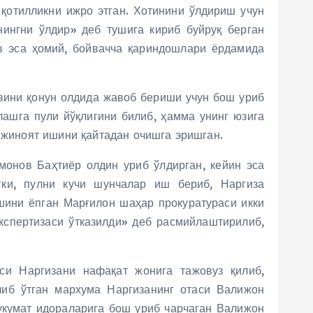
 қотилликни ижро этган. Хотинини ўлдириш учун
нингни ўлдир» деб тушига кириб буйруқ берган
уёв эса ҳомий, бойвачча қариндошлари ёрдамида
ёвини қонун олдида жавоб бериши учун бош уриб
лашга пули йўқлигини билиб, ҳамма унинг юзига
н жиноят ишини қайтадан очишга эришган.
монов Баҳтиёр олдин уриб ўлдирган, кейин эса
гки, пулни кучи шунчалар иш бериб, Наргиза
шини ёпган Марғилон шаҳар прокуратураси икки
кспертизаси ўтказилди» деб расмийлаштирилиб,
си Наргизани нафақат жонига тажовуз қилиб,
либ ўтган мархума Наргизанинг отаси Валижон
укумат идораларига бош уриб чарчаган Валижон