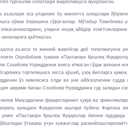
тиб турганлик холатлари видеолавҳага мухрланган.
 аъзолари эса уларнинг бу жиноятга алоқалари йўқлиг
ришга кўмак беришини сўраганлар. Мўтабар Тожибоева
 этмаганликларини, уларни ноҳақ айбдор этаётганларини
з оилаларига қайтишган.
аҳалла аъзоси то жиноий жавобгар деб топилмагунча у
вилояти Охунбобоев тумани «Пахтакор» Қишлоқ Фуқарол
 Сохибоев Нуриддинни вояга етмаган гўдак қизчани ному
гарликка тортилишига хисса қўшиб, узоқ йилларга қамоқ 
динни ўз химоясига олди ва уни айбсизлигини судда 
яция ажрими билан Сохибоев Нуриддинни суд залидан озо
илов Мақсудалини фуқароларнинг ҳуқуқ ва эркинликларин
апрель кунидаги Фуқаролик ишлари буйича Фарғона ви
 унинг «Пахтакор» Қишлоқ Фуқаролар йиғини худудида
рўйхатидан ўтказиш учун хужжатлар расмийлаштирилаёт