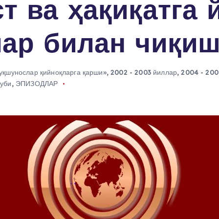
т ва ҳақиқатга 
ар билан чиқиш
уқшунослар қийноқларга қарши»
,
2002 - 2003 йиллар
,
2004 - 200
луби
,
ЭПИЗОДЛАР