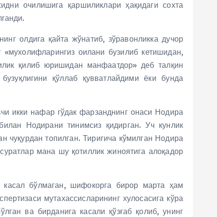
жидни очилишига қаршиликлари ҳақидаги сохта
лганди.
нинг олдига қайта жўнатиб, зўравонликка дучор
г «мухолифларингиз оилани бузилиб кетишидан,
чилик қилиб юришидан манфаатдор» деб талқин
 бузуқлигини қўллаб қувватлайдими ёки бунда
чи икки нафар гўдак фарзанднинг онаси Нодира
билан Нодирани тинимсиз қидирган. Уч кунлик
ан чуқурдан топилган. Тиригича кўмилган Нодира
осуратлар мана шу қотиллик жиноятига алоқадор
й касал бўлмаган, шифокорга бирор марта ҳам
спертизаси мутахассисларининг хулосасига кўра
лган ва бирданига касали қўзғаб қолиб, унинг