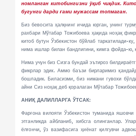
номланган китобингизни ўқиб чиқдик. Кит
бугунги дарди ғами мужассам топмаган.
Биз бевосита ҳалқнинг ичида юрган, унинг тур
рахбари Мўтабар Тожибоева ҳақида ноҳақ фикрл
китоб бутун Ўзбекистон бўйлаб таркатилади-ку
нима ишлар билан бандлигини, кимга фойда-ю, к
Нима учун биз Сизга бундай эътироз билдираёт
фикрлар эдик. Аммо баъзи бирларимиз қандайд
бошладик. Биласизми, биз нимани гувохи бўлди
айни Сиз ноҳақ деб қоралаган Мўтабар Тожибоев
АНИҚ ДАЛИЛЛАРГА ЎТСАК:
Фарғона вилояти Ўзбекистон туманида яшовчи
этганликда айбланиб, хибсга олинганлар. Ула
ёлғончи, ўз вазифасига ҳиёнат қилгувчи адво