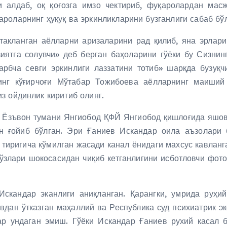
и алдаб, оқ қоғозга имзо чектириб, фуқаролардан мас
роларнинг ҳуқуқ ва эркинликларини бузганлиги сабаб бў
такланган аёлларни аризаларини рад қилиб, яна эрлари
иятга солувчи» деб берган баҳоларини гўёки бу Сизнин
арбча севги эркинлиги лаззатини тотиб» шарқда бузуқ
инг кўғирчоғи Мўтабар Тожибоева аёлларнинг маиший
з ойдинлик киритиб олинг.
 Ёзъвон тумани Янгиобод ҚФЙ Янгиобод қишлоғида яшов
ан ғойиб бўлган. Эри Ғаниев Искандар оила аъзолари 
 тиригича кўмилган жасади канал ёнидаги махсус кавланг
кўзлари шокосасидан чиқиб кетганлигини исботловчи фот
Искандар эканлиги аниқланган. Қарангки, умрида руҳи
дан ўтказган маҳаллий ва Республика суд психиатрик эк
ар ундаган эмиш. Гўёки Искандар Ғаниев рухий касал бў