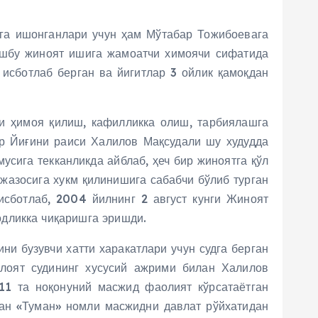
ига ишонганлари учун ҳам Мўтабар Тожибоевага
 ушбу жиноят ишига жамоатчи химоячи сифатида
 исботлаб берган ва йигитлар 3 ойлик қамоқдан
ни ҳимоя қилиш, кафилликка олиш, тарбиялашга
ар Йиғини раиси Халилов Мақсудали шу худудда
сига текканликда айблаб, ҳеч бир жиноятга қўл
жазосига хукм қилинишига сабабчи бўлиб турган
исботлаб, 2004 йилнинг 2 август кунги Жиноят
дликка чиқаришга эришди.
и бузувчи хатти харакатлари учун судга берган
лоят судининг хусусий ажрими билан Халилов
 11 та ноқонуний масжид фаолият кўрсатаётган
ган «Туман» номли масжидни давлат рўйхатидан