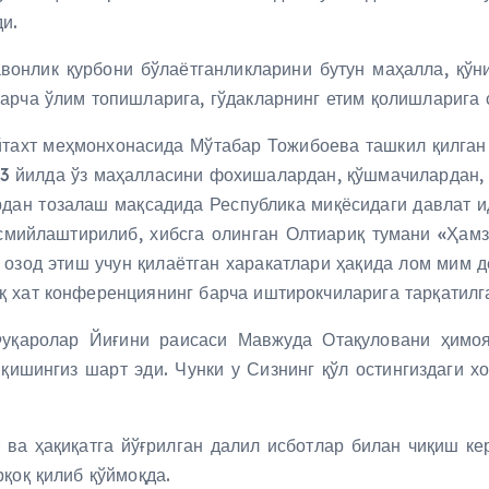
и.
авонлик қурбони бўлаётганликларини бутун маҳалла, қўн
арча ўлим топишларига, гўдакларнинг етим қолишларига 
йтахт меҳмонхонасида Мўтабар Тожибоева ташкил қилган 
3 йилда ўз маҳалласини фохишалардан, қўшмачилардан, 
рдан тозалаш мақсадида Республика миқёсидаги давлат и
асмийлаштирилиб, хибсга олинган Олтиариқ тумани «Ҳа
озод этиш учун қилаётган харакатлари ҳақида лом мим 
 хат конференциянинг барча иштирокчиларига тарқатилга
уқаролар Йиғини раисаси Мавжуда Отақуловани ҳимоя
иқишингиз шарт эди. Чунки у Сизнинг қўл остингиздаги 
 ва ҳақиқатга йўғрилган далил исботлар билан чиқиш ке
қоқ қилиб қўймоқда.