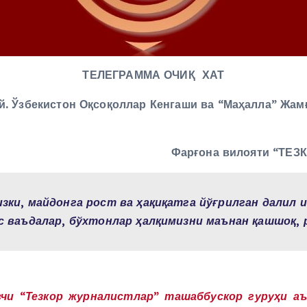
ТЕЛЕГРАММА ОЧИҚ ХАТ
й. Ўзбекистон Оқсоқоллар Кенгаши ва
“Маҳалла” Жам
Фарғона вилояти “ТЕЗ
ки, майдонга рост ва ҳақиқатга йўғрилган далил и
 ваъдалар, бўхтонлар ҳалқимизни маънан қашшоқ, р
и “Тезкор журналистлар” ташаббускор гуруҳи аъз