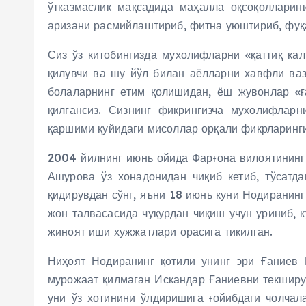
ўтказмаслик мақсадида маҳалла оқсоқолларин
аризани расмийлаштириб, фитна уюштириб, фуқа
Сиз ўз китобингизда мухолифларни «қаттиқ кал
қилувчи ва шу йўл билан аёлларни хавфли ваз
болаларнинг етим қолишидан, ёш жувонлар «ғ
қилгансиз. Сизнинг фикрингизча мухолифларн
қаршими қуйидаги мисоллар орқали фикрларинги
2004 йилнинг июнь ойида Фарғона вилоятининг
Ашурова ўз хонадонидан чиқиб кетиб, тўсатд
қидирувдан сўнг, яъни 18 июнь куни Нодиранинг
жон талвасасида чуқурдан чиқиш учун уриниб, 
жиноят иши хужжатлари орасига тикилган.
Ниҳоят Нодиранинг қотили унинг эри Ғаниев 
мурожаат қилмаган Искандар Ғаниевни текширув
уни ўз хотинини ўлдиришига ғойибдаги чолчал