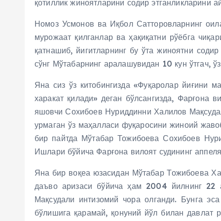
қотиллик жиноятларини содир этганликларини ай
Номоз Усмонов ва Иқбол Сатторовларнинг оила
мурожаат қилганлар ва ҳақиқатни рўёбга чиқа
қатнашиб, йигитларнинг бу ўта жиноятни содир
сўнг Мўтабарнинг аралашувидан 10 кун ўтгач, ў
Яна сиз ўз китобингизда «Фуқаролар йиғини м
харакат қилади» деган бўлсангизда, Фарғона 
яшовчи Сохибоев Нуриддинни Халилов Мақсудали
урмаган ўз маҳалласи фуқаросини жиноий жавоб
бир пайтда Мўтабар Тожибоева Сохибоев Нурид
Ишлари бўйича Фарғона вилоят судининг аппел
Яна бир воқеа юзасидан Мўтабар Тожибоева Хал
даъво аризаси бўйича ҳам 2004 йилнинг 22 
Мақсудали интизомий чора олганди. Бунга эса
бўлишига қарамай, қонуний йўл билан давлат 