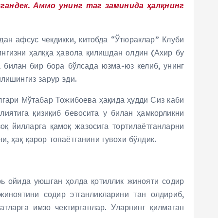
гандек. Аммо унинг таг заминида ҳалқнинг
дан афсус чекдикки, китобда “Ўтюраклар” Клуби
ингизни ҳалққа ҳавола қилишдан олдин (Ахир бу
а билан бир бора бўлсада юзма-юз келиб, унинг
лишингиз зарур эди.
лгари Мўтабар Тожибоева ҳақида ҳудди Сиз каби
лиятига қизиқиб бевосита у билан ҳамкорликни
зоқ йилларга қамоқ жазосига тортилаётганларни
, ҳақ қарор топаётганини гувохи бўлдик.
ь ойида уюшган ҳолда қотиллик жинояти содир
 жиноятини содир этганликларини тан олдириб,
атларга имзо чектирганлар. Уларнинг қилмаган