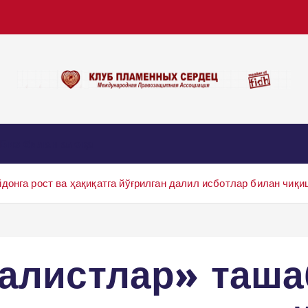
Биз билан алоқа
донга рост ва ҳақиқатга йўғрилган далил исботлар билан чиқи
алистлар» таша