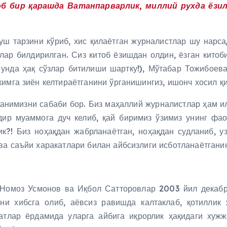
об бир қарашда Ватанпарварлик, миллий рухда ёзил
муш тарзини кўриб, хис қилаётган журналистлар шу нарса
ар билдирилган. Сиз китоб ёзишдан олдин, ёзган китоб
, унда ҳақ сўзлар битилиши шартку!), Мўтабар Тожибоев
имга зиён келтираётганини ўрганишингиз, ишонч хосил қи
ганимизни сабаби бор. Биз маҳаллий журналистлар ҳам и
ир муаммога дуч келиб, қай биримиз ўзимиз унинг фао
к?! Биз ноҳақдан жабрланаётган, ноҳақдан судланиб, у
а саъйи харакатлари билан айбсизлиги исботланаётганини
 Номоз Усмонов ва Иқбол Сатторовлар 2003 йил декабр
рни хибсга олиб, аёвсиз равишда калтаклаб, қотиллик
катлар ёрдамида уларга айбига иқрорлик ҳақидаги хужж