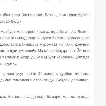
и қўшнилар билишарди. Лекин, лоқайдлик бу ёш
сабаб бўлди.
матбуот конференцияси ҳақида ёзгансиз. Лекин,
наркотик моддалар савдоси билан шуғулланувчи
дораларига тинимсиз мурожаат қилгани, қонуний
мза» шаҳри «Навоий» Маҳалла Фуқаролар Йиғини
демагансиз! Ахир ушбу матбуот конференциясида
н эди-ку.
 қилиш учун ҳатто ўз жонини қурбон қилишга
ходимни химоясига отланганди. Бундай далиллар,
рак. Ёлғонлар, алдовлар, бажарилмас ваъдалар,