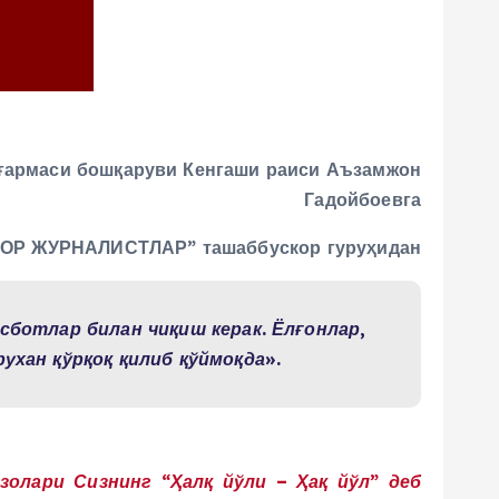
ғармаси бошқаруви Кенгаши раиси Аъзамжон
Гадойбоевга
КОР ЖУРНАЛИСТЛАР” ташаббускор гуруҳидан
сботлар билан чиқиш керак. Ёлғонлар,
ухан қўрқоқ қилиб қўймоқда».
олари Сизнинг “Ҳалқ йўли – Ҳақ йўл” деб