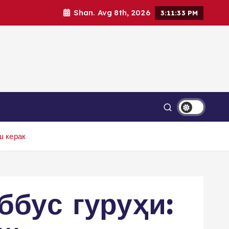
Shan. Avg 8th, 2026
3:11:34 PM
ш керак
ббус гуруҳи: