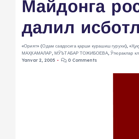
Майдонга рос
далил исботл
«Орият» (Одам савдосига қарши курашиш гурухи)
,
«Ҳуқ
МАҲКАМАЛАР
,
МЎЪТАБАР ТОЖИБОЕВА
,
Ўтюраклар к
Yanvar 2, 2005
0 Comments