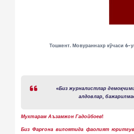
Тошкент. Мовураннахр кўчаси 6-у
«Биз журналистлар демоқчимиз
алдовлар, бажарилмас
Мухтарам Аъзамжон Гадойбоев!
Биз Фарғона вилоятида фаолият юритгувч