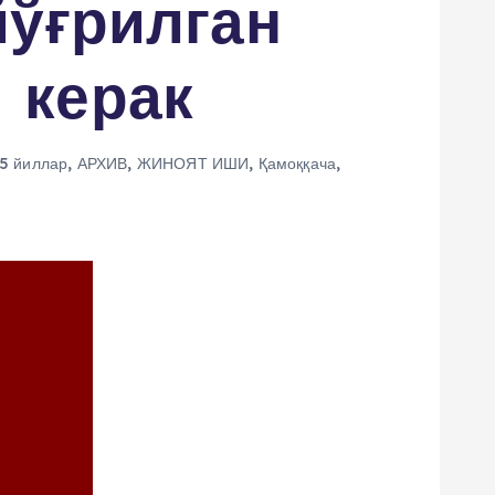
йўғрилган
 керак
5 йиллар
,
АРХИВ
,
ЖИНОЯТ ИШИ
,
Қамоққача
,