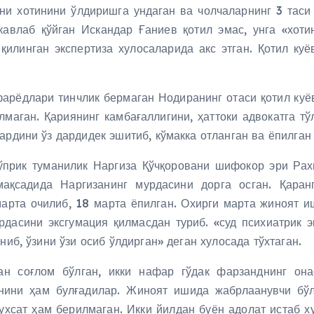
ни хотинини ўлдиришга ундаган ва чолчаларнинг 3 таси
 кавлаб қўйган Искандар Ғаниев қотил эмас, унга «хоти
 қилинган экспертиза хулосаларида акс этган. Қотил к
фарёдлари тинчлик бермаган Нодиранинг отаси қотил ку
лмаган. Қариянинг камбағаллигини, ҳаттоки адвокатга тў
ардини ўз дардидек эшитиб, кўмакка отланган ва ёпилга
прик туманилик Наргиза Қўчқоровани шифокор эри Рах
ақсадида Наргизанинг мурдасини дорга осган. Қаран
марта очилиб, 18 марта ёпилган. Охирги марта жиноят и
рдасини эксгумация қилмасдан туриб. «суд психиатрик э
ниб, ўзини ўзи осиб ўлдирган» деган хулосада тўхтаган.
ан соғлом бўлган, икки нафар гўдак фарзанднинг она
нини ҳам булғадилар. Жиноят ишида жабрлаанувчи бў
ухсат ҳам берилмаган. Икки йилдан буён адолат истаб х