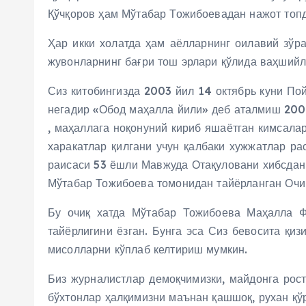
Қўчқоров ҳам Мўтабар Тожибоевадан нажот топд
Ҳар икки холатда ҳам аёлларнинг оилавий зўр
жувонларнинг бағри тош эрлари қўлида ваҳшийл
Сиз китобингизда 2003 йил 14 октябрь куни По
негадир «Обод маҳалла йили» деб аталмиш 200
, маҳаллага ноқонуний кириб яшаётган кимсала
харакатлар қилгани учун қалбаки хужжатлар р
раисаси 53 ёшли Мавжуда Отақуловани хибсдан 
Мўтабар Тожибоева томонидан тайёрланган Очиқ
Бу очиқ хатда Мўтабар Тожибоева Маҳалла Ф
тайёрлигини ёзган. Бунга эса Сиз бевосита қиз
мисолларни кўплаб келтириш мумкин.
Биз журналистлар демоқчимизки, майдонга рост
бўхтонлар ҳалқимизни маънан қашшоқ, рухан қўр