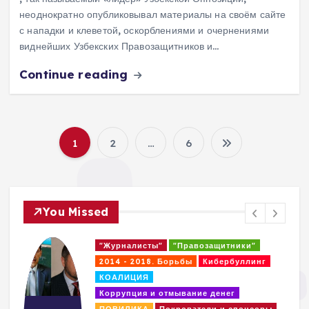
неоднократно опубликовывал материалы на своём сайте
с нападки и клеветой, оскорблениями и очернениями
виднейших Узбекских Правозащитников и…
Continue reading
1
2
…
6
П
а
You Missed
г
"Журналисты"
"Правозащитники"
и
2014 - 2018. Борьбы
Кибербуллинг
КОАЛИЦИЯ
н
Коррупция и отмывание денег
ПОВИЛИКА
Покрователи и спонсоры