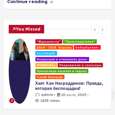
Continue reading
You Missed
"Журналисты"
"Правозащитники"
2014 - 2018. Борьбы
Кибербуллинг
КОАЛИЦИЯ
Коррупция и отмывание денег
ПОВИЛИКА
Покрователи и спонсоры
Пропаганда насилия и террор
Салай Хакназар
Хаят Хан Насреддинов: Правда,
которая беспощадна!
admin
10 июля, 2019
1403 views
2