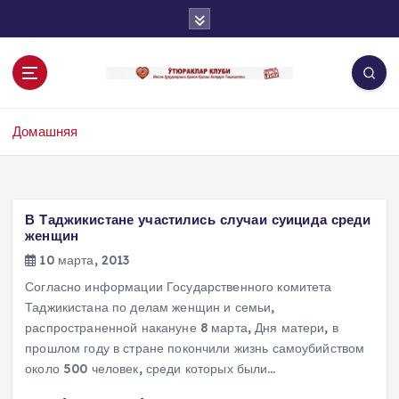
П
е
р
е
й
т
Домашняя
и
к
с
о
д
В Таджикистане участились случаи суицида среди
е
женщин
р
10 марта, 2013
ж
Согласно информации Государственного комитета
и
Таджикистана по делам женщин и семьи,
м
распространенной накануне 8 марта, Дня матери, в
о
прошлом году в стране покончили жизнь самоубийством
м
около 500 человек, среди которых были…
у