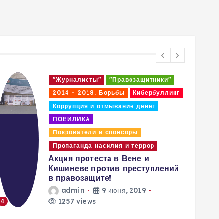
"Журналисты"
"Правозащитники"
"Жур
2014 - 2018. Борьбы
Кибербуллинг
2014
Коррупция и отмывание денег
Кибе
ПОВИЛИКА
ПОВ
Покрователи и спонсоры
Проп
Разр
Пропаганда насилия и террор
деят
Акция протеста в Вене и
прав
Кишиневе против преступлений
a
в правозащите!
admin
9 июня, 2019
1257 views
4