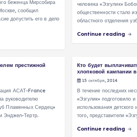
кого беженца Мирсобира
человека «Эзгулик» Боб
Москве, сообщил
общественности стало из
сие допустить его в дело
областного отделения уз
Continue reading
телем престижной
Кто будет выплачиват
хлопковой кампании в
15 октября, 2014
зация АСАТ-France
В течение последних нес
ла руководителю
«Эзгулик» подготовило и
луб Пламенных Сердец»
использования детского 
и Энджел-Тертр.
того, представители «Эз
Continue reading