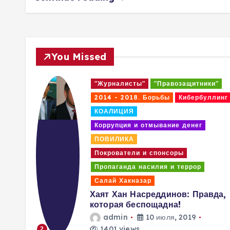
You Missed
и"
"Журналисты"
"Правозащитники"
ллинг
2014 - 2018. Борьбы
Кибербуллинг
КОАЛИЦИЯ
Коррупция и отмывание денег
ПОВИЛИКА
Покрователи и спонсоры
Пропаганда насилия и террор
Салай Хакназар
вить,
Хаят Хан Насреддинов: Правда,
ды
которая беспощадна!
я
admin
10 июля, 2019
1401 views
2