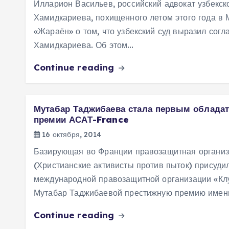
Илларион Васильев, российский адвокат узбекс
м
Хамидкариева, похищенного летом этого года в 
у
«Жараён» о том, что узбекский суд выразил согла
Хамидкариева. Об этом…
Continue reading
Мутабар Таджибаева стала первым облада
премии АСАТ-France
16 октября, 2014
Базирующая во Франции правозащитная органи
(Христианские активисты против пыток) присуди
международной правозащитной организации «К
Мутабар Таджибаевой престижную премию имен
Continue reading