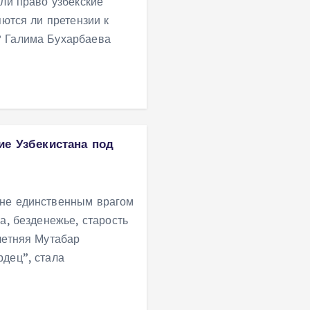
ли право узбекские
яются ли претензии к
? Галима Бухарбаева
ие Узбекистана под
 не единственным врагом
а, безденежье, старость
летняя Мутабар
дец”, стала