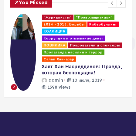
You Missed
"Журналисты"
"Правозащитники"
2014 - 2018. Борьбы
Кибербуллинг
КОАЛИЦИЯ
Коррупция и отмывание денег
ПОВИЛИКА
Покрователи и спонсоры
Пропаганда насилия и террор
Салай Хакназар
Хаят Хан Насреддинов: Правда,
которая беспощадна!
admin
10 июля, 2019
1398 views
2