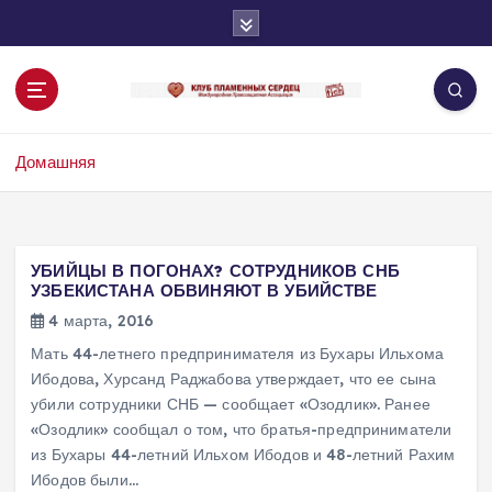
П
е
р
е
й
т
Домашняя
и
к
с
о
д
УБИЙЦЫ В ПОГОНАХ? СОТРУДНИКОВ СНБ
е
УЗБЕКИСТАНА ОБВИНЯЮТ В УБИЙСТВЕ
р
4 марта, 2016
ж
Мать 44-летнего предпринимателя из Бухары Ильхома
и
Ибодова, Хурсанд Раджабова утверждает, что ее сына
м
убили сотрудники СНБ — сообщает «Озодлик». Ранее
о
«Озодлик» сообщал о том, что братья-предприниматели
м
из Бухары 44-летний Ильхом Ибодов и 48-летний Рахим
у
Ибодов были…