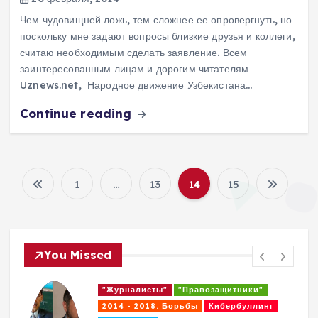
Чем чудовищней ложь, тем сложнее ее опровергнуть, но
поскольку мне задают вопросы близкие друзья и коллеги,
считаю необходимым сделать заявление. Всем
заинтересованным лицам и дорогим читателям
Uznews.net, Народное движение Узбекистана…
Continue reading
1
…
13
14
15
П
а
You Missed
г
"Журналисты"
"Правозащитники"
и
2014 - 2018. Борьбы
Кибербуллинг