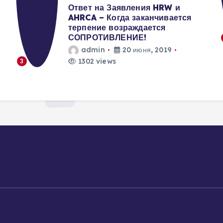
ц
Ответ на Заявления HRW и
AHRCA – Когда заканчивается
терпение возраждается
и
СОПРОТИВЛЕНИЕ!
admin
20 июня, 2019
я
1302 views
3
з
а
п
и
с