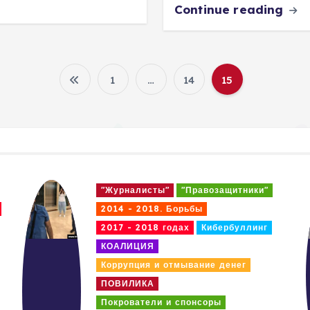
Continue reading
1
…
14
15
П
а
г
"Журналисты"
"Правозащитники"
и
2014 - 2018. Борьбы
2017 - 2018 годах
Кибербуллинг
н
КОАЛИЦИЯ
Коррупция и отмывание денег
а
ПОВИЛИКА
Покрователи и спонсоры