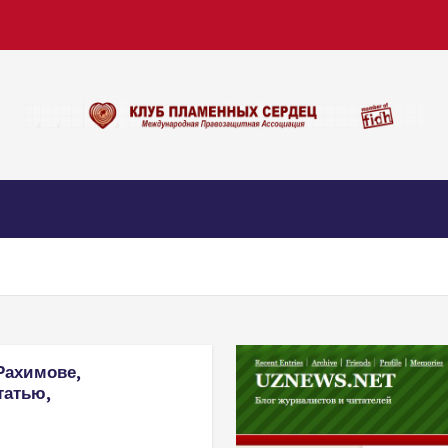
Рахимове,
татью,