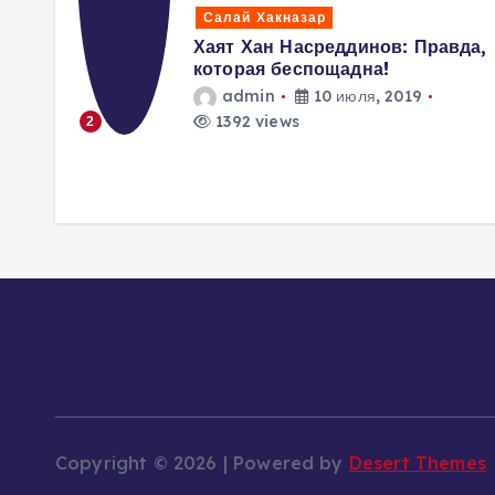
Салай Хакназар
вить,
Хаят Хан Насреддинов: Правда,
ды
которая беспощадна!
я
admin
10 июля, 2019
1392 views
2
в…
Copyright © 2026 | Powered by
Desert Themes