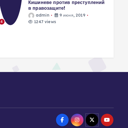
прав
Кишиневе против преступлений
a
в правозащите!
admin
9 июня, 2019
1247 views
4