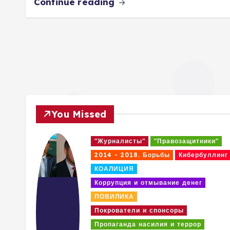
Continue reading
You Missed
и"
"Журналисты"
"Правозащитники"
ллинг
2014 - 2018. Борьбы
Кибербуллинг
КОАЛИЦИЯ
Коррупция и отмывание денег
ПОВИЛИКА
Покрователи и спонсоры
Пропаганда насилия и террор