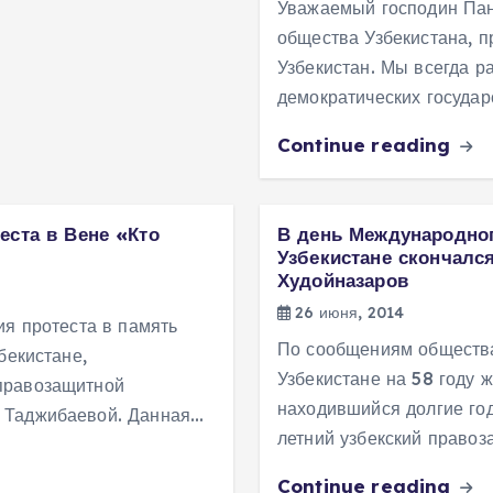
Уважаемый господин Пан
общества Узбекистана, 
Узбекистан. Мы всегда р
демократических госуда
Continue reading
еста в Вене «Кто
В день Международног
Узбекистане скончалс
Худойназаров
26 июня, 2014
ия протеста в память
По сообщениям общества
бекистане,
Узбекистане на 58 году 
правозащитной
находившийся долгие год
 Таджибаевой. Данная…
летний узбекский правоз
Continue reading