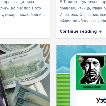
ая правозащитница,
В Ташкенте умерла во в
ик». До сих пор в это
правозащитница, глава о
г., вскоре после бойни в
Иноятова. Она занимала
общество «Эзгулик» ин
Continue reading