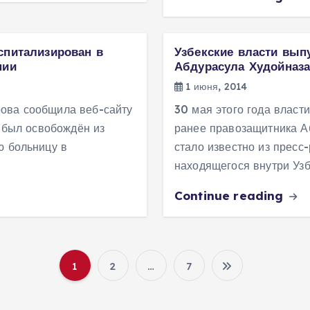
спитализирован в
Узбекские власти вып
нии
Абдурасула Худойназ
1 июня, 2014
рова сообщила веб-сайту
30 мая этого года власт
г был освобождён из
ранее правозащитника А
ю больницу в
стало известно из пресс
находящегося внутри Узб
Continue reading
1
2
…
7
П