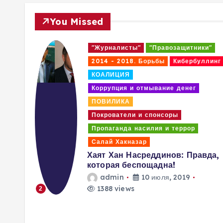
You Missed
ики"
"Журналисты"
"Правозащитники"
уллинг
2014 - 2018. Борьбы
2017 - 2018 годах
Кибербуллинг
КОАЛИЦИЯ
Коррупция и отмывание денег
ПОВИЛИКА
Покрователи и спонсоры
Ответ на Заявления HRW и
AHRCA – Когда заканчивается
авда,
терпение возраждается
СОПРОТИВЛЕНИЕ!
admin
20 июня, 2019
1296 views
3