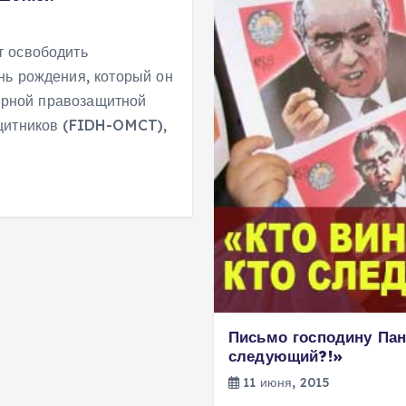
т освободить
нь рождения, который он
мирной правозащитной
ащитников (FIDH-OMCT),
Письмо господину Пан 
следующий?!»
11 июня, 2015