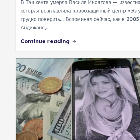
В Ташкенте умерла Василя Иноятова — известн
м
которая возглавляла правозащитный центр «Эзгул
у
трудно поверить… Вспоминал сейчас, как в 2005 
Андижане,…
Continue reading