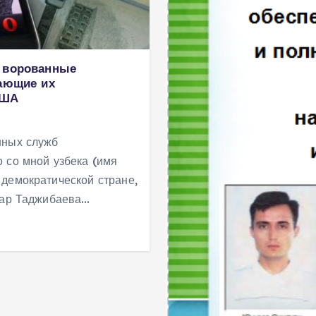
а ворованные
чающие их
США
нных служб
 со мной узбека (имя
демократической стране,
абар Таджибаева…