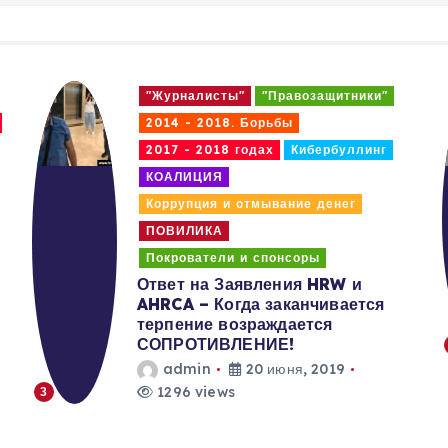
а
г
"Журналисты"
"Правозащитники"
и
2014 - 2018. Борьбы
Кибербуллинг
Коррупция и отмывание денег
н
ПОВИЛИКА
Покрователи и спонсоры
а
Пропаганда насилия и террор
Акция протеста в Вене и
Кишиневе против преступлений
ц
в правозащите!
admin
9 июня, 2019
и
1242 views
4
я