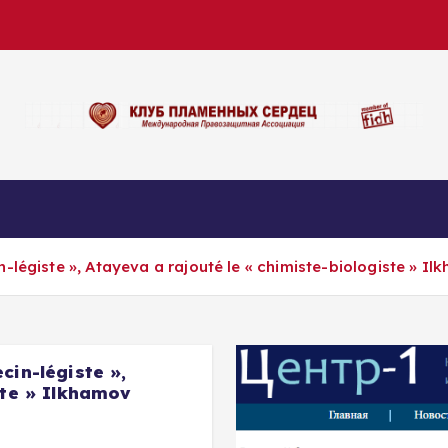
-légiste », Atayeva a rajouté le « chimiste-biologiste » I
cin-légiste »,
ste » Ilkhamov