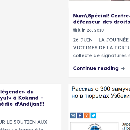
Num\Spécial! Centre
défenseur des droit
juin 26, 2018
26 JUIN – LA JOURNÉ
VICTIMES DE LA TORTUR
collecte de signatures 
Continue reading
 légende» du
oyul» à Kokand –
édie d’Andijan!!!
UR LE SOUTIEN AUX
tre un terme à la