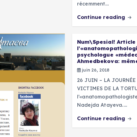
récemment…
Continue reading
Num\Spesial! Article
l’«anatomopatholog
psychologue «médeci
Ahmedbekova: mêmes
juin 26, 2018
26 JUIN – LA JOURNÉ
VICTIMES DE LA TORTU
l’«anatomopathologiste»
Nadejda Atayeva.…
Continue reading