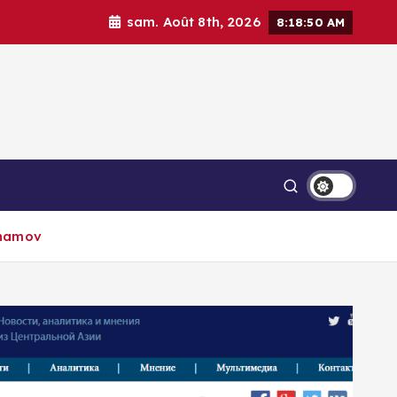
sam. Août 8th, 2026
8:18:52 AM
lkhamov