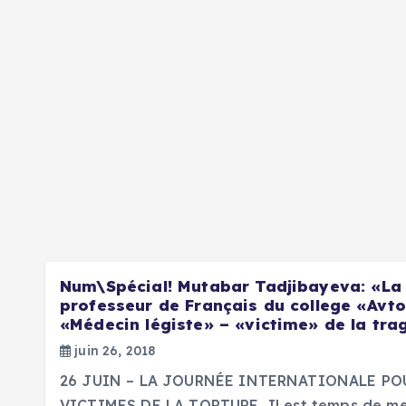
Num\Spécial! Mutabar Tadjibayeva: «La
professeur de Français du college «Avt
«Médecin légiste» – «victime» de la trag
juin 26, 2018
26 JUIN – LA JOURNÉE INTERNATIONALE PO
VICTIMES DE LA TORTURE Il est temps de met