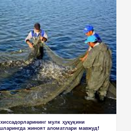
хиссадорларининг мулк ҳуқуқини
шларингда жиноят аломатлари мавжуд!