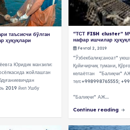
“ТСТ FISH cluster” 
ари таъсисчи бўлган
нафар ишчилар ҳуқуқл
р ҳуқуқлари
Fevral 2, 2019
“Ўзбекбалиқсаноат” ую
ёевга Юридик манзили:
Қуйичирчиқ тумани, Қўрғ
посёлкасида жойлашган
келаётган “Балиқчи” А
дуғаниевичдан
тел:+998998765555; +9
ь 2019 йил Ушбу
МУРОЖААТ 
“Балиқчи” АЖ…
Continue reading