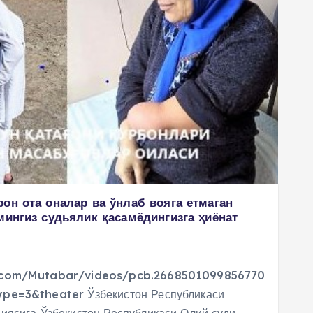
он ота оналар ва ўнлаб вояга етмаган
мингиз судьялик қасамёдингизга ҳиёнат
.com/Mutabar/videos/pcb.2668501099856770
pe=3&theater Ўзбекистон Республикаси