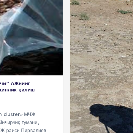
қчи” АЖнинг
қинлик қилиш
sh cluster» МЧЖ
йичирчиқ тумани,
АЖ раиси Пирвалиев