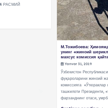
414 РАСМИЙ
М.Тожибоева: Ҳимоямд
унинг «жиноий шерик
махсус комиссия қайт
Yanvar 31, 2019
Ўзбекистон Республикаси
фуқароларини жиноий жа
комиссияга «Ўтюраклар 
ташкилоти Президенти, «
фарзанднинг отаси, умр