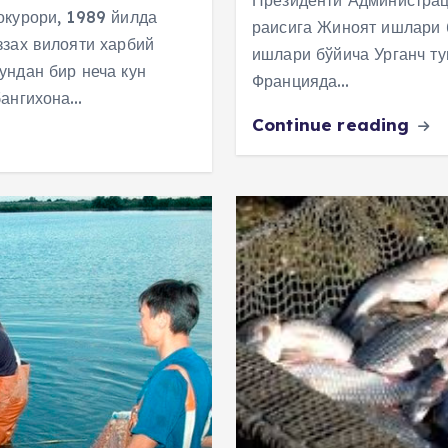
Президенти Администрац
окурори, 1989 йилда
раисига Жиноят ишлари 
зах вилояти харбий
ишлари бўйича Урганч ту
ундан бир неча кун
Францияда…
бангихона…
Continue reading