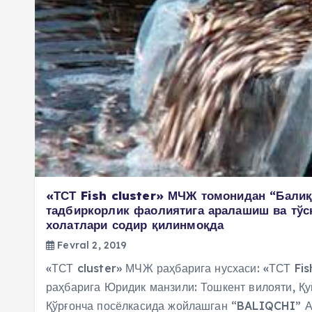
«ТСТ Fish cluster» МЧЖ томонидан “Бали
тадбиркорлик фаолиятига аралашиш ва тўс
холатлари содир қилинмоқда
Fevral 2, 2019
«ТСТ cluster» МЧЖ раҳбарига нусхаси: «ТСТ Fi
раҳбарига Юридик манзили: Тошкент вилояти, Қу
Қўрғонча посёлкасида жойлашган “BALIQCHI” 