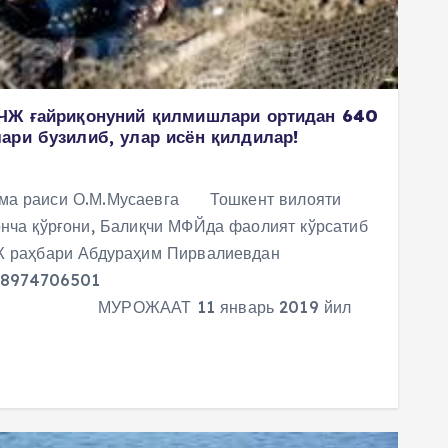
МЧЖ ғайриқонуний қилмишлари ортидан 640
ари бузилиб, улар исён қилдилар!
шма раиси О.М.Мусаевга Тошкент вилояти
онча қўрғони, Балиқчи МФЙда фаолият кўрсатиб
Ж раҳбари Абдураҳим Пирвалиевдан
98974706501
11 январь 2019 йил