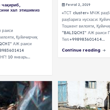
 чақириб,
Fevral 2, 2019
сини хал этишимиз
«ТСТ cluster» МЧЖ раҳба
раҳбарига нусхаси: Қуйи
Тошкент вилояти, Қуйичи
и раиси
“BALIQCHI” АЖ раиси П
илояти, Қуйичирчиқ
Тел:+998983601414…
IQCHI” АЖ раиси
Continue reading
98983601414
Г! 10 январь…