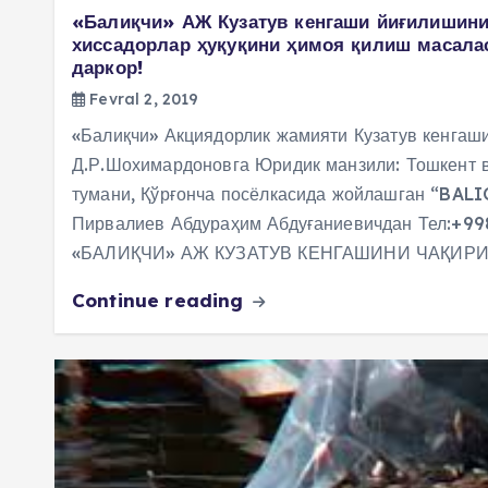
«Балиқчи» АЖ Кузатув кенгаши йиғилишини
хиссадорлар ҳуқуқини ҳимоя қилиш масала
даркор!
Fevral 2, 2019
«Балиқчи» Акциядорлик жамияти Кузатув кенгаш
Д.Р.Шохимардоновга Юридик манзили: Тошкент в
тумани, Қўрғонча посёлкасида жойлашган “BAL
Пирвалиев Абдураҳим Абдуғаниевичдан Тел:+9
«БАЛИҚЧИ» АЖ КУЗАТУВ КЕНГАШИНИ ЧАҚИРИН
Continue reading