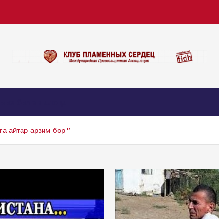
Биз билан алоқа
а айтар арзим бор!"