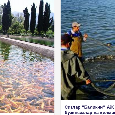
Сизлар “Балиқчи” АЖ 
бузяпсизлар ва қилми