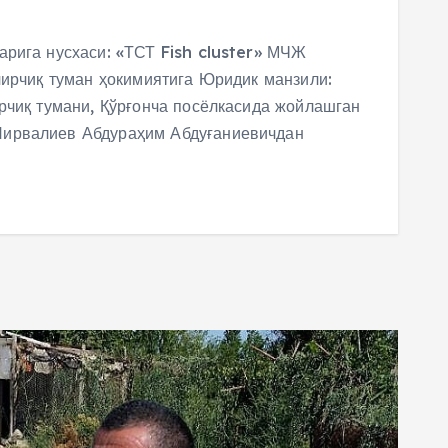
рига нусхаси: «ТСТ Fish cluster» МЧЖ
чирчиқ туман ҳокимиятига Юридик манзили:
рчиқ тумани, Қўрғонча посёлкасида жойлашган
ирвалиев Абдураҳим Абдуғаниевичдан