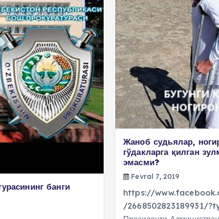
Жаноб судьялар, ногир
гўдакларга қилган зул
эмасми?
Fevral 7, 2019
турасининг банги
https://www.facebook
/2668502823189931/?ty