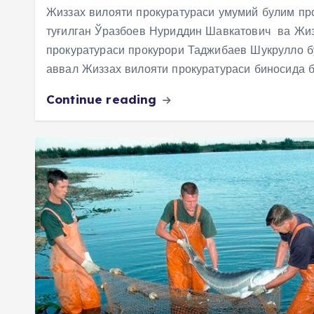
Жиззах вилояти прокуратураси умумий булим пр
туғилган Ўразбоев Нуриддин Шавкатович ва Жиз
прокуратураси прокурори Таджибаев Шукрулло б
аввал Жиззах вилояти прокуратураси биносида 
Continue reading