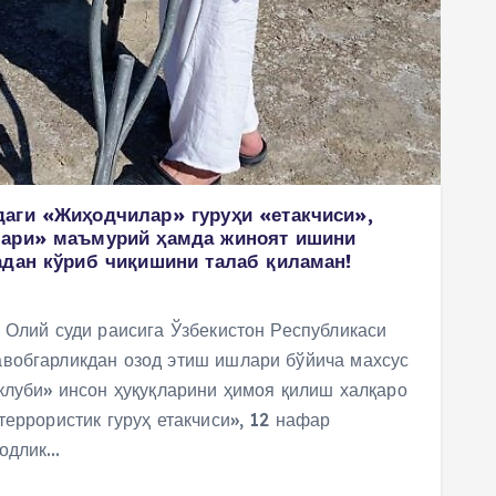
аги «Жиҳодчилар» гуруҳи «етакчиси»,
лари» маъмурий ҳамда жиноят ишини
адан кўриб чиқишини талаб қиламан!
 Олий суди раисига Ўзбекистон Республикаси
вобгарликдан озод этиш ишлари бўйича махсус
клуби» инсон ҳуқуқларини ҳимоя қилиш халқаро
террористик гуруҳ етакчиси», 12 нафар
бодлик…