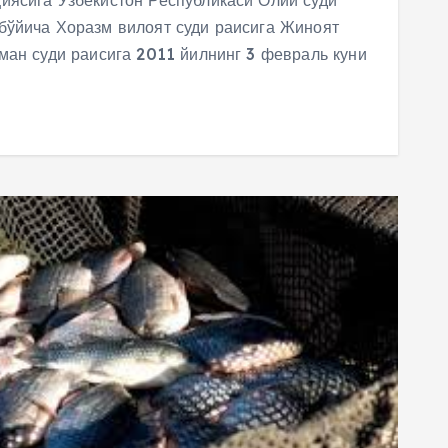
иясига Ўзбекистон Республикаси Олий суди
бўйича Хоразм вилоят суди раисига Жиноят
ман суди раисига 2011 йилнинг 3 февраль куни