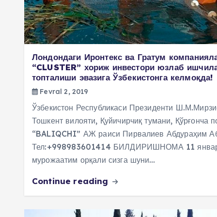
Лондондаги Иронтекс ва Гратум компаниял
“CLUSTER” хориж инвестори юзлаб ишчила
топталиши эвазига Ўзбекистонга келмоқда!
Fevral 2, 2019
Ўзбекистон Республикаси Президенти Ш.М.Мирзи
Тошкент вилояти, Қуйичирчиқ тумани, Қўрғонча 
“BALIQCHI” АЖ раиси Пирвалиев Абдураҳим Аб
Тел:+998983601414 БИЛДИРИШНОМА 11 январ
мурожаатим орқали сизга шуни…
Continue reading