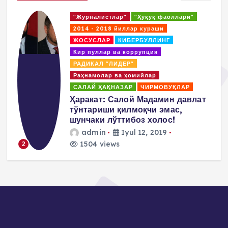
"Журналистлар"
"Ҳуқуқ фаоллари"
2014 - 2018 йиллар кураши
ЖОСУСЛАР
КИБЕРБУЛЛИНГ
Кир пуллар ва коррупция
РАДИКАЛ "ЛИДЕР"
Раҳнамолар ва ҳомийлар
САЛАЙ ҲАҚНАЗАР
ЧИРМОВУҚЛАР
д
Ҳаракат: Салой Мадамин давлат
тўнтариши қилмоқчи эмас,
шунчаки лўттибоз холос!
admin
Iyul 12, 2019
1504 views
2