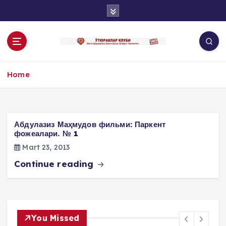
S
k
i
p
t
o
Home
c
o
n
t
e
Абдулазиз Маҳмудов фильми: Паркент
n
фожеалари. № 1
t
Mart 23, 2013
Continue reading
You Missed