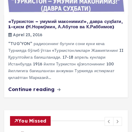
«Туркистон – умумий маконимиз!», давра суҳбати,
1-қисм (Н.Нормўмин, А.Абутов ва К.Раббимов)
Aprel 23, 2016
“TUG’YON” радиосининг бугунги сони куни кеча
Туркияда бўлиб ўтган «Туркистонликлар» Жамиятининг II
Қурултойига бағишланади. 17-18 апрель кунлари
Истанбулда 1916 йилги Туркистон қўзғолонининг 100
йиллигига бағишланган анжуман Туркияда истиқомат
қилаётган Марказий…
Continue reading
You Missed