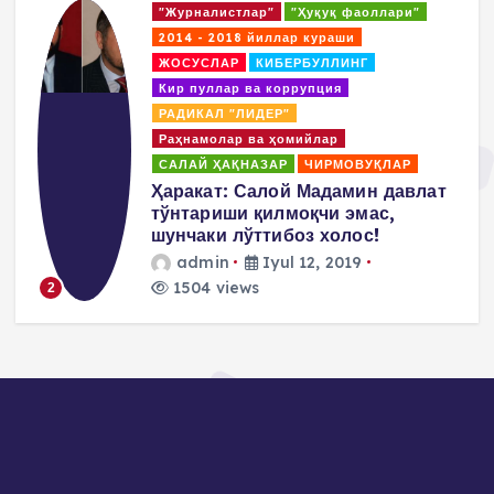
"Журналистлар"
"Ҳуқуқ фаоллари"
2014 - 2018 йиллар кураши
ЖОСУСЛАР
КИБЕРБУЛЛИНГ
Кир пуллар ва коррупция
РАДИКАЛ "ЛИДЕР"
Раҳнамолар ва ҳомийлар
САЛАЙ ҲАҚНАЗАР
ЧИРМОВУҚЛАР
д
Ҳаракат: Салой Мадамин давлат
тўнтариши қилмоқчи эмас,
шунчаки лўттибоз холос!
admin
Iyul 12, 2019
1504 views
2