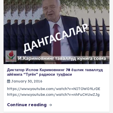
Диктатор Ислом Каримовнинг 78 ёшлик таваллуд
айёмига “Туғён” радиоси туҳфаси
January 30, 2016
https://www.youtube.com/watch?v=NITOWG9LrDE
https://www.youtube.com/watch?v=nhFuCHUwZJg
Continue reading