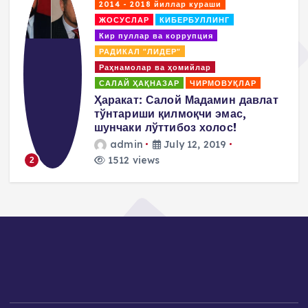
t
2014 - 2018 йиллар кураши
ЖОСУСЛАР
КИБЕРБУЛЛИНГ
s
Кир пуллар ва коррупция
РАДИКАЛ "ЛИДЕР"
p
Раҳнамолар ва ҳомийлар
САЛАЙ ҲАҚНАЗАР
ЧИРМОВУҚЛАР
a
д
Ҳаракат: Салой Мадамин давлат
тўнтариши қилмоқчи эмас,
g
шунчаки лўттибоз холос!
admin
July 12, 2019
i
1512 views
2
n
a
t
i