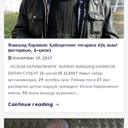
Жамшид Каримов: Қабоҳатнинг чегараси йўқ экан!
(интервью, 2-қисм)
November 15, 2017
ИСЛОМ КАРИМОВНИНГ ЖИЯНИ ЖАМШИД КАРИМОВ
БИЛАН СУҲБАТ (2–қисм) 15.11.2017 Аввал хабар
қилганимиздек, 29 октябрь куни Ўзбекистонга 27 йил
раҳбарлик қилган марҳум президент Ислом Каримовнинг
жияни, 50 ёшли машҳур журналист…
Continue reading