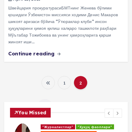
Швейцария прокуратурасиБМТнинг Женева бўлими
қошидаги Ўзбекистон миссияси ходими Денис Макаров
шикоят аризаси бўйича “Ўтюраклар клуби” инсон
ҳуқуқларини ҳимоя қилиш халқаро ташкилоти раҳбари
Мўътабар Тожибоева ва унинг ҳамроҳларига қарши
жиноят иши…
Continue reading
1
2
P
o
You Missed
s
"Журналистлар"
"Ҳуқуқ фаоллари"