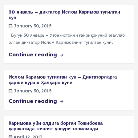
30 январь – диктатор Ислом Каримов туғилган
кун
January 30, 2015
Бугун 30 январь – Ўзбекистонни ғайриқонуний эгаллаб
олган диктатор Ислом Каримовнинг туғилган куни.
Continue reading
Ислом Каримов туғилган кун – Диктаторларга
қарши кураш Ҳалқаро куни
January 30, 2015
Continue reading
Каримова уйи олдига борган Тожибоева
ҳаракатида жиноят унсури топилмади
April 12, 2013