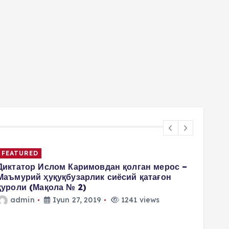
FEATURED
Диктатор Ислом Каримовдан қолган мерос –
Маъмурий ҳуқуқбузарлик сиёсий қатағон
қуроли (Мақола № 2)
admin
Iyun 27, 2019
1241 views