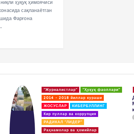
аниқли ҳуқуқ ҳимоячиси
хонасида сақланаётган
ёшида Фарғона
…
"Журналистлар"
"Ҳуқуқ фаоллари"
2014 - 2018 йиллар кураши
ЖОСУСЛАР
КИБЕРБУЛЛИНГ
Кир пуллар ва коррупция
РАДИКАЛ "ЛИДЕР"
Раҳнамолар ва ҳомийлар