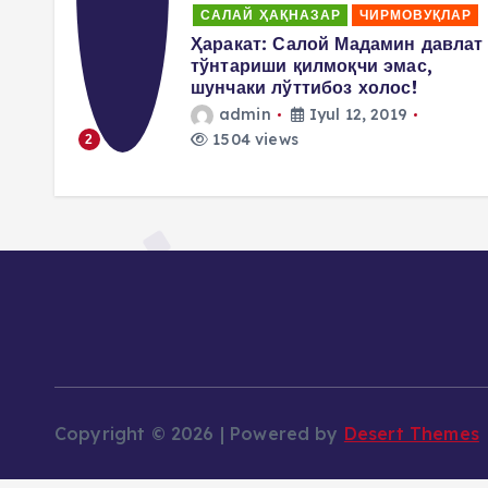
ЛАР
САЛАЙ ҲАҚНАЗАР
ЧИРМОВУҚЛАР
аммад
Ҳаракат: Салой Мадамин давлат
ши
тўнтариши қилмоқчи эмас,
шунчаки лўттибоз холос!
admin
Iyul 12, 2019
1504 views
2
Copyright © 2026 | Powered by
Desert Themes