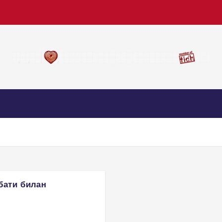
Биз билан алоқа
бати билан