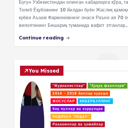
Бугун Ўзбекистондан олинган хабарларга кўра, т
Толиб Ёқубовнинг 10 йилдан буён Жаслиқ қамоқ
куёви Аъзам Фармоновнинг онаси Раъно ая 70 
вилоятининг Бешариқ туманида вафот этганлар.
Continue reading
You Missed
ари"
"Журналистлар"
"Ҳуқуқ фаоллари"
2014 - 2018 йиллар кураши
ЖОСУСЛАР
КИБЕРБУЛЛИНГ
Кир пуллар ва коррупция
РАДИКАЛ "ЛИДЕР"
Раҳнамолар ва ҳомийлар