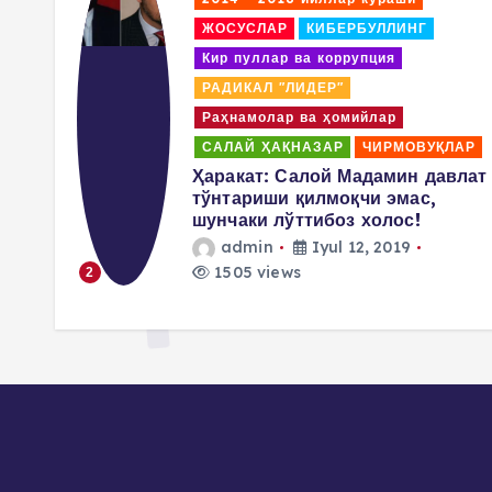
ЖОСУСЛАР
КИБЕРБУЛЛИНГ
Кир пуллар ва коррупция
РАДИКАЛ "ЛИДЕР"
Раҳнамолар ва ҳомийлар
ЛАР
САЛАЙ ҲАҚНАЗАР
ЧИРМОВУҚЛАР
аммад
Ҳаракат: Салой Мадамин давлат
ши
тўнтариши қилмоқчи эмас,
шунчаки лўттибоз холос!
admin
Iyul 12, 2019
1505 views
2