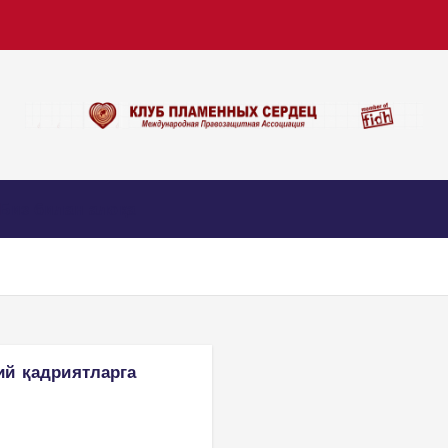
Биз билан алоқа
ий қадриятларга