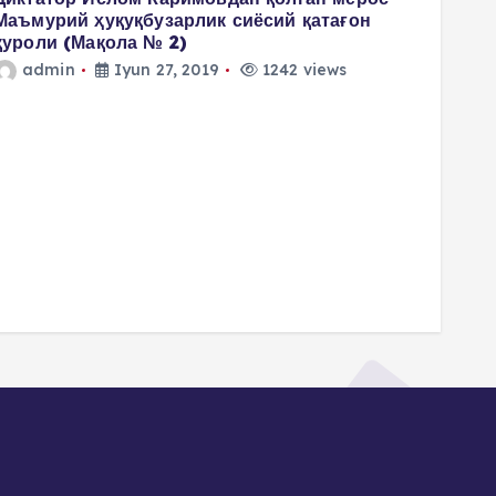
Маъмурий ҳуқуқбузарлик сиёсий қатағон
қуроли (Мақола № 2)
admin
Iyun 27, 2019
1242 views
4