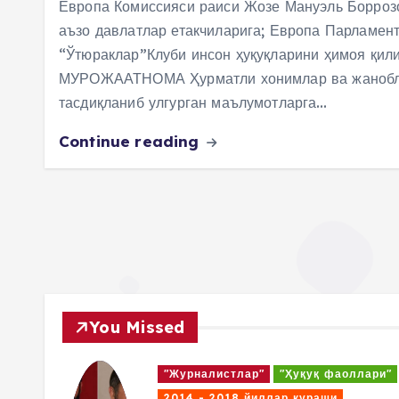
Европа Комиссияси раиси Жозе Мануэль Борроз
аъзо давлатлар етакчиларига; Европа Парламен
“Ўтюраклар”Клуби инсон ҳуқуқларини ҳимоя қил
МУРОЖААТНОМА Ҳурматли хонимлар ва жанобл
тасдиқланиб улгурган маълумотларга…
Continue reading
You Missed
ари"
"Журналистлар"
"Ҳуқуқ фаоллари"
2014 - 2018 йиллар кураши