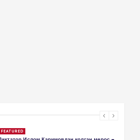
FEATURED
Диктатор Ислом Каримовдан қолган мерос –