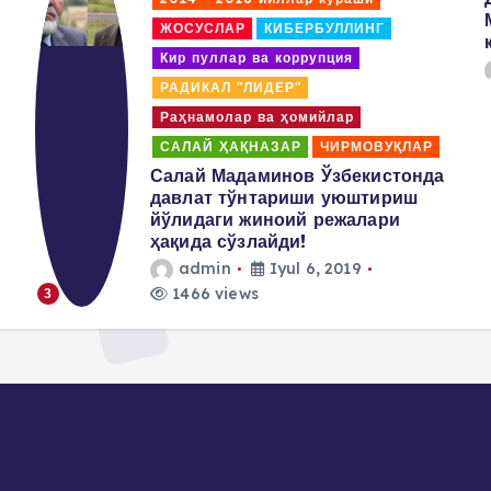
t
ЖОСУСЛАР
КИБЕРБУЛЛИНГ
s
Кир пуллар ва коррупция
РАДИКАЛ "ЛИДЕР"
p
Раҳнамолар ва ҳомийлар
САЛАЙ ҲАҚНАЗАР
ЧИРМОВУҚЛАР
a
Салай Мадаминов Ўзбекистонда
давлат тўнтариши уюштириш
йўлидаги жиноий режалари
g
ҳақида сўзлайди!
admin
Iyul 6, 2019
i
1466 views
3
n
a