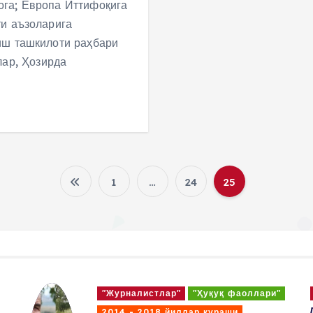
ога; Европа Иттифоқига
ти аъзоларига
иш ташкилоти раҳбари
ар, Ҳозирда
1
…
24
25
P
o
s
"Журналистлар"
"Ҳуқуқ фаоллари"
2014 - 2018 йиллар кураши