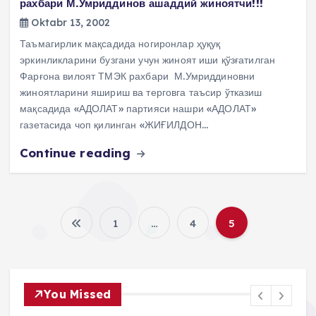
рахбари М.Умриддинов ашаддий жиноятчи!!!
Oktabr 13, 2002
Таъмагирлик мақсадида ногиронлар ҳуқуқ
эркинликларини бузгани учун жиноят иши қўзғатилган
Фарғона вилоят ТМЭК рахбари М.Умриддиновни
жиноятларини яшириш ва терговга таъсир ўтказиш
мақсадида «АДОЛАТ» партияси нашри «АДОЛАТ»
газетасида чоп қилинган «ЖИҒИЛДОН…
Continue reading
1
…
4
5
P
o
You Missed
s