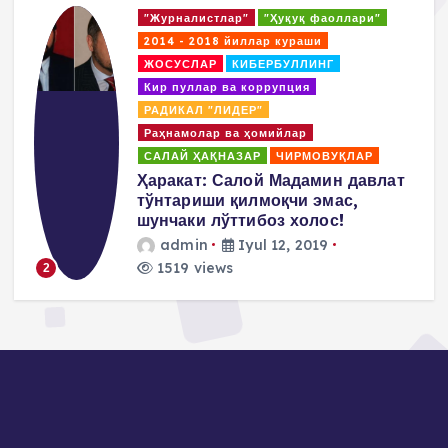
"Журналистлар"
"Ҳуқуқ фаоллари"
t
2014 - 2018 йиллар кураши
ЖОСУСЛАР
КИБЕРБУЛЛИНГ
s
Кир пуллар ва коррупция
РАДИКАЛ "ЛИДЕР"
p
Раҳнамолар ва ҳомийлар
САЛАЙ ҲАҚНАЗАР
ЧИРМОВУҚЛАР
a
д
Ҳаракат: Салой Мадамин давлат
тўнтариши қилмоқчи эмас,
g
шунчаки лўттибоз холос!
admin
Iyul 12, 2019
i
1519 views
2
n
a
t