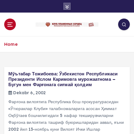
S
k
i
p
t
o
Home
c
o
n
t
e
Мўътабар Тожибоева: Ўзбекистон Республикаси
n
Президенти Ислом Каримовга мурожаатнома –
Бугун мен Фарғонага сиғмай қолдим
t
Dekabr 6, 2002
Фарғона вилоятига Республика бош прокуратурасидан
«Ўтюраклар Клуби» талабномаларига асосан Ҳиммат
Оқбўтаев бошчилигидаги 5 нафар текширувчиларни
Фарғона вилоятига ташриф буюришларидан аввал, яъни
2002 йил 13-ноябрь куни Вилоят Ички Ишлар