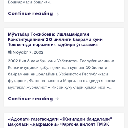
Бошқармаси бошлиғи…
Continue reading
Мўътабар Тожибоева: Ишламайдиган
Конституциянинг 10 йиллиги байрами куни
Тошкентда норозилик тадбири ўтказамиз
Noyabr 7, 2002
2002 йил 8 декабрь куни Ўзбекистон Республикасининг
Консититуцияси қабул қилинган куннинг 10 йиллиги
байрамини нишонлаймиз. Ўзбекистон Республикаси
фуқароси, Фарғона вилояти Марғилон шаҳрида яшовчи
мустақил журналист – Инсон ҳуқуқлари ҳимоячиси –…
Continue reading
«Адолат» газетасидаги «Жиғилдон бандалари”
мақоласи «қаҳрамони» Фарғона вилоят ТМЭК