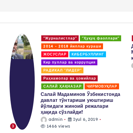
o
s
"Журналистлар"
"Ҳуқуқ фаоллари"
t
2014 - 2018 йиллар кураши
ЖОСУСЛАР
КИБЕРБУЛЛИНГ
s
Кир пуллар ва коррупция
РАДИКАЛ "ЛИДЕР"
p
Раҳнамолар ва ҳомийлар
САЛАЙ ҲАҚНАЗАР
ЧИРМОВУҚЛАР
a
Салай Мадаминов Ўзбекистонда
давлат тўнтариши уюштириш
йўлидаги жиноий режалари
g
ҳақида сўзлайди!
admin
Iyul 6, 2019
i
1466 views
3