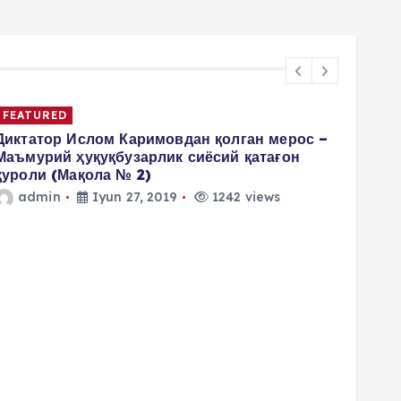
FEATURED
Диктатор Ислом Каримовдан қолган мерос –
Маъмурий ҳуқуқбузарлик сиёсий қатағон
қуроли (Мақола № 2)
admin
Iyun 27, 2019
1242 views
4