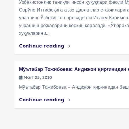
Ўзбекистонлик таниқли инсон ҳуқуқлари фаоли 
Оврўпо Иттифоқига аъзо давлатлар етакчиларига
уларнинг Ўзбекистон президенти Ислом Каримов
учрашиш режаларини кескин қоралади. «Ўтюрака
ҳуқуқларини…
Continue reading
Мўътабар Тожибоева: Андижон қирғинидан 
Mart 25, 2010
Мўътабар Тожибоева – Андижон қирғинидан беш
Continue reading