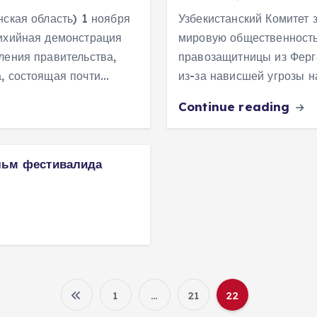
нская область) 1 ноября
Узбекистанский Комитет
тихийная демонстрация
мировую общественность
ления правительства,
правозащитницы из Ферг
а, состоящая почти…
из-за нависшей угрозы н
Continue reading
льм фестивалида
1
…
21
22
P