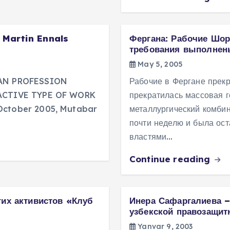
 Martin Ennals
Фергана: Рабочие Шор
требования выполнен
May 5, 2005
AN PROFESSION
Рабочие в Фергане прекр
ACTIVE TYPE OF WORK
прекратилась массовая г
ctober 2005, Mutabar
металлургический комбин
почти неделю и была ос
властями…
Continue reading
гих активистов «Клуб
Инера Сафаргалиева 
узбекской правозащи
Yanvar 9, 2003