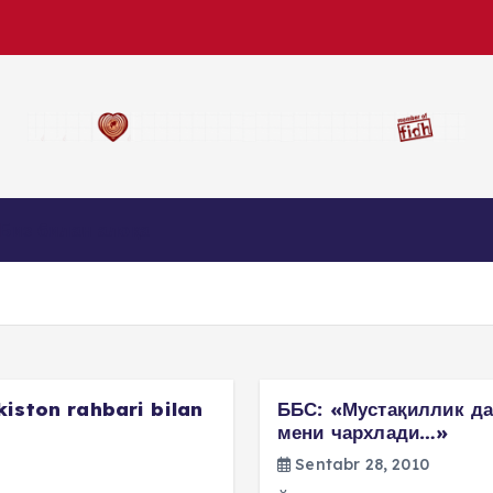
Биз билан алоқа
iston rahbari bilan
ББС: «Мустақиллик да
мени чархлади…»
Sentabr 28, 2010