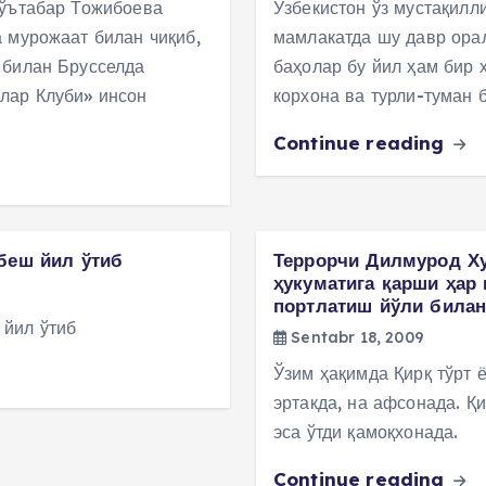
Мўътабар Тожибоева
Ўзбекистон ўз мустақилл
 мурожаат билан чиқиб,
мамлакатда шу давр орал
 билан Брусселда
баҳолар бу йил ҳам бир 
лар Клуби» инсон
корхона ва турли-туман
Continue reading
беш йил ўтиб
Террорчи Дилмурод Ху
ҳукуматига қарши ҳар 
портлатиш йўли билан
 йил ўтиб
Sentabr 18, 2009
Ўзим ҳақимда Қирқ тўрт 
эртакда, на афсонада. Қ
эса ўтди қамоқхонада.
Continue reading