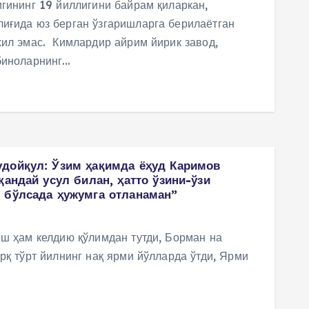
игининг 19 йиллигини байрам қиларкан,
иғида юз берган ўзгаришларга берилаётган
хил эмас. Кимлардир айрим йирик завод,
 биноларнинг…
дойқул: Ўзим ҳақимда ёҳуд Каримов
қандай усул билан, ҳатто ўзини-ўзи
 бўлсада ҳужумга отланаман”
ёш ҳам келдию қўлимдан тутди, Борман на
ирқ тўрт йилнинг нақ ярми йўлларда ўтди, Ярми