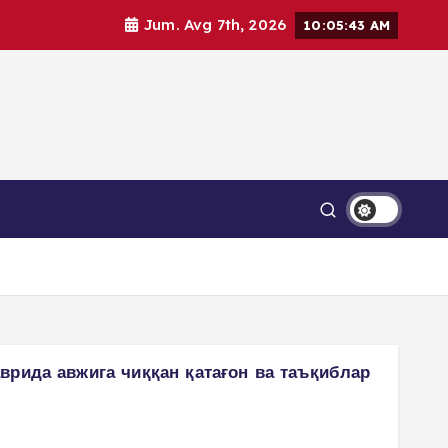
Jum. Avg 7th, 2026
10:05:44 AM
врида авжига чиққан қатағон ва таъқиблар