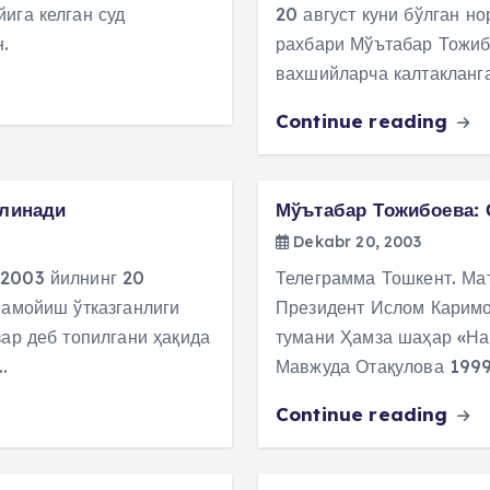
ига келган суд
20 август куни бўлган н
.
рахбари Мўътабар Тожиб
вахшийларча калтакланг
Continue reading
олинади
Мўътабар Тожибоева: 
Dekabr 20, 2003
 2003 йилнинг 20
Телеграмма Тошкент. Мат
намойиш ўтказганлиги
Президент Ислом Каримо
зар деб топилгани ҳақида
тумани Ҳамза шаҳар «На
…
Мавжуда Отақулова 1999
Continue reading