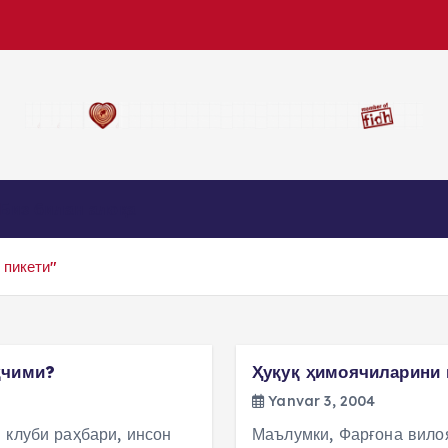
Биз билан алоқа
 пикети"
қчими?
Ҳуқуқ ҳимоячиларини 
Yanvar 3, 2004
 клуби раҳбари, инсон
Маълумки, Фарғона вило