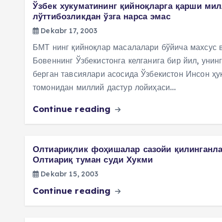
Ўзбек хукуматининг қийноқларга қарши мил
лўттибозликдан ўзга нарса эмас
Dekabr 17, 2003
БМТ нинг қийноқлар масалалари бўйича махсус 
Бовеннинг Ўзбекистонга келганига бир йил, уни
берган тавсиялари асосида Ўзбекистон Инсон ҳу
томонидан миллий дастур лойиҳаси…
Continue reading
Олтиариқлик фоҳишалар сазойи қилинганл
Олтиариқ туман суди Хукми
Dekabr 15, 2003
Continue reading