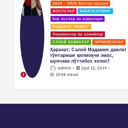
2014 - 2018 йиллар кураши
ЖОСУСЛАР
КИБЕРБУЛЛИНГ
Кир пуллар ва коррупция
РАДИКАЛ "ЛИДЕР"
Раҳнамолар ва ҳомийлар
ЛАР
САЛАЙ ҲАҚНАЗАР
ЧИРМОВУҚЛАР
аммад
Ҳаракат: Салой Мадамин давлат
ши
тўнтариши қилмоқчи эмас,
шунчаки лўттибоз холос!
admin
Iyul 12, 2019
1504 views
2