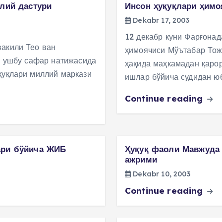
лий дастури
Инсон ҳуқуқлари ҳимо
Dekabr 17, 2003
12 декабр куни Фарғонад
вакили Тео ван
ҳимоячиси Мўътабар Тож
нг ушбу сафар натижасида
ҳақида маҳкамадан қарор
қуқлари миллий маркази
ишлар бўйича судидан ю
Continue reading
ари бўйича ЖИБ
Ҳуқуқ фаоли Мавжуда 
ажрими
Dekabr 10, 2003
Continue reading