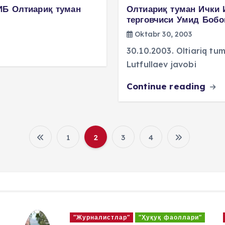
ИБ Олтиариқ туман
Олтиариқ туман Ички
терговчиси Умид Боб
Oktabr 30, 2003
30.10.2003. Oltiariq tu
Lutfullaev javobi
Continue reading
1
2
3
4
P
o
s
"Журналистлар"
"Ҳуқуқ фаоллари"