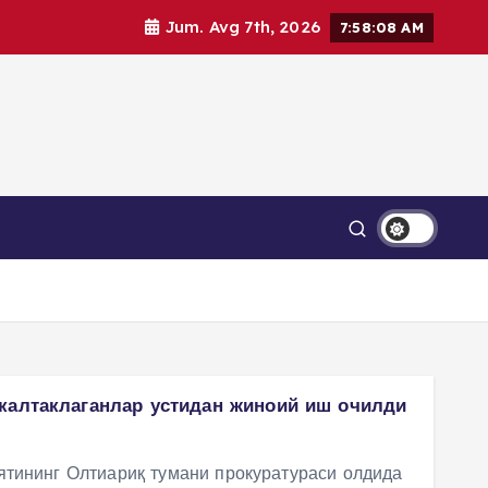
Jum. Avg 7th, 2026
7:58:09 AM
калтаклаганлар устидан жиноий иш очилди
ятининг Олтиариқ тумани прокуратураси олдида