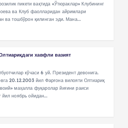
орозилик пикети вақтида «Ўтюраклар» Клубининг
оева ва Клуб фаолларидан айримлари
ан ва тошбўрон қилинган эди. Мана…
Олтиариқдаги хавфли вазият
буотчилар кўчаси 6 уй. Президент девонига.
вга 20.12.2003 йил Фарғона вилояти Олтиариқ
воий» маҳалла фуқаролар йиғини раиси
 йил ноябрь ойидан…