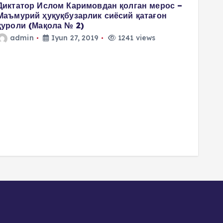
Диктатор Ислом Каримовдан қолган мерос –
Маъмурий ҳуқуқбузарлик сиёсий қатағон
қуроли (Мақола № 2)
admin
Iyun 27, 2019
1241 views
4