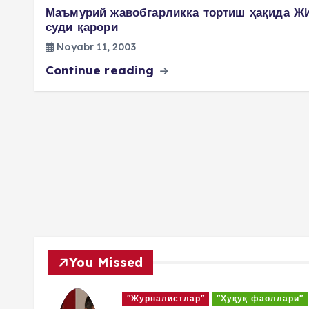
Маъмурий жавобгарликка тортиш ҳақида Ж
суди қарори
Noyabr 11, 2003
Continue reading
You Missed
ари"
"Журналистлар"
"Ҳуқуқ фаоллари"