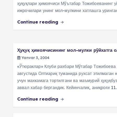
ҳуқуқлари ҳимоячиси Мўътабар Тожибоеванинг уй
ижрочилари унинг мол-мулкини хатлашга уринган
Continue reading
Ҳуқуқ ҳимоячисининг мол-мулки рўйхатга 
Yanvar 3, 2004
«Ўтюраклар» Клуби рахбари Мўтабар Тожибоева
августида Олтиариқ туманида рухсат этилмаган 
учун махкамага тортилгани ва маъмурий ҳуқуқбу
аввал хабар бергандик. Кейинчалик, аниқроғи 11
Continue reading