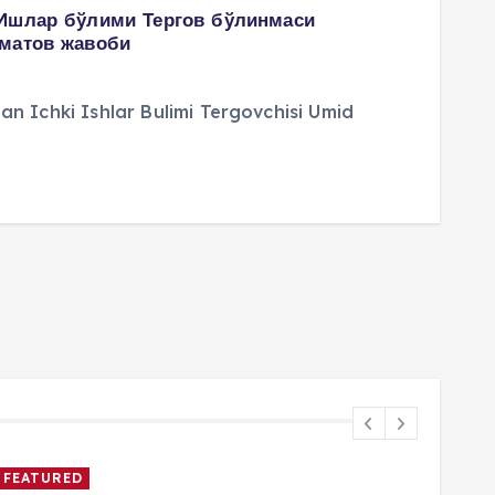
 Ишлар бўлими Тергов бўлинмаси
оматов жавоби
man Ichki Ishlar Bulimi Tergovchisi Umid
FEATURED