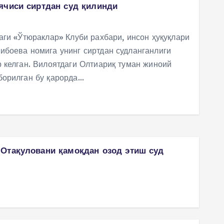
ячиси сиртдан суд қилинди
аги «Ўтюраклар» Клуби рахбари, инсон ҳуқуқлари
ибоева номига унинг сиртдан судланганлиги
 келган. Вилоятдаги Олтиариқ туман жиноий
борилган бу қарорда…
Отақуловани қамоқдан озод этиш суд