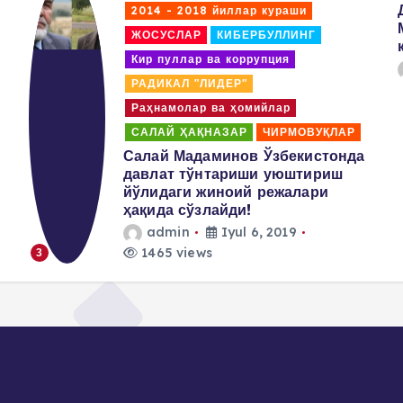
t
2014 - 2018 йиллар кураши
ЖОСУСЛАР
КИБЕРБУЛЛИНГ
s
Кир пуллар ва коррупция
РАДИКАЛ "ЛИДЕР"
p
Раҳнамолар ва ҳомийлар
САЛАЙ ҲАҚНАЗАР
ЧИРМОВУҚЛАР
a
Салай Мадаминов Ўзбекистонда
давлат тўнтариши уюштириш
йўлидаги жиноий режалари
g
ҳақида сўзлайди!
admin
Iyul 6, 2019
i
1465 views
3
n
a