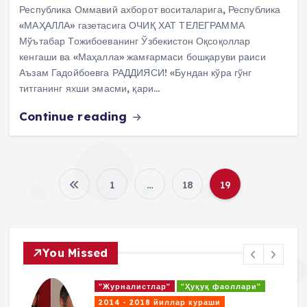
Республика Оммавий ахборот воситаларига, Республика
«МАҲАЛЛА» газетасига ОЧИҚ ХАТ ТЕЛЕГРАММА
Мўътабар Тожибоеванинг Ўзбекистон Оқсоқоллар
кенгаши ва «Маҳалла» жамғармаси бошқаруви раиси
Аъзам Гадойбоевга РАДДИЯСИ! «Бундан кўра гўнг
титганинг яхши эмасми, қари…
Continue reading
1
…
18
19
P
o
You Missed
s
"Журналистлар"
"Ҳуқуқ фаоллари"
t
2014 - 2018 йиллар кураши