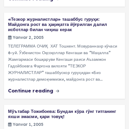
«Тезкор журналистлар» ташаббус гуруҳи:
Майдонга рост ва ҳақиқатга йўғрилган далил
исботлар билан чиқиш керак
Yanvar 2, 2005
ТЕЛЕГРАММА ОЧИҚ ХАТ Тошкент. Мовураннахр кўчаси
6-уй. Ўзбекистон Оқсоқоллар Кенгаши ва “Маҳалла”
Жамғармаси бошқаруви Кенгаши раиси Аъзамжон
Гадойбоевга Фарғона вилояти “ТЕЗКОР
ЖУРНАЛИСТЛАР” ташаббускор гуруҳидан «Биз
журналистлар демоқчимизки, майдонга рост ва…
Continue reading
Мўътабар Тожибоева: Бундан кўра гўнг титганинг
яхши эмасми, қари товуқ!
Yanvar 1, 2005