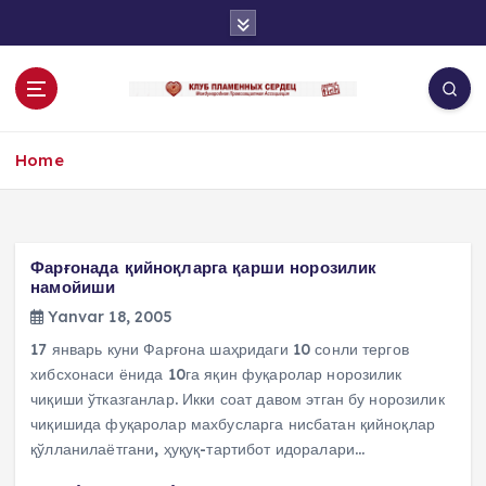
S
k
i
p
t
o
Home
c
o
n
t
e
Фарғонада қийноқларга қарши норозилик
n
намойиши
t
Yanvar 18, 2005
17 январь куни Фарғона шаҳридаги 10 сонли тергов
хибсхонаси ёнида 10га яқин фуқаролар норозилик
чиқиши ўтказганлар. Икки соат давом этган бу норозилик
чиқишида фуқаролар махбусларга нисбатан қийноқлар
қўлланилаётгани, ҳуқуқ-тартибот идоралари…