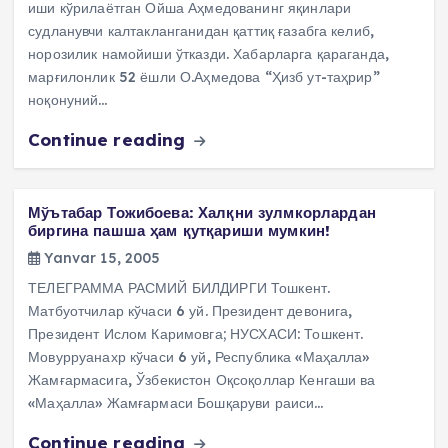
иши кўрилаётган Ойша Аҳмедованинг яқинлари
судланувчи калтакланганидан қаттиқ ғазабга келиб,
норозилик намойиши ўтказди. Хабарларга қараганда,
марғилонлик 52 ёшли О.Аҳмедова “Ҳизб ут-таҳрир”
ноқонуний…
Continue reading
Мўътабар Тожибоева: Халқни зулмкорлардан
биргина пашша ҳам қутқариши мумкин!
Yanvar 15, 2005
ТЕЛЕГРАММА РАСМИЙ БИЛДИРГИ Тошкент.
Матбуотчилар кўчаси 6 уй. Президент девонига,
Президент Ислом Каримовга; НУСХАСИ: Тошкент.
Мовурруанахр кўчаси 6 уй, Республика «Маҳалла»
Жамғармасига, Ўзбекистон Оқсоқоллар Кенгаши ва
«Маҳалла» Жамғармаси Бошқаруви раиси…
Continue reading