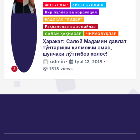
ЖОСУСЛАР
КИБЕРБУЛЛИНГ
s
Кир пуллар ва коррупция
РАДИКАЛ "ЛИДЕР"
p
Раҳнамолар ва ҳомийлар
САЛАЙ ҲАҚНАЗАР
ЧИРМОВУҚЛАР
a
д
Ҳаракат: Салой Мадамин давлат
тўнтариши қилмоқчи эмас,
g
шунчаки лўттибоз холос!
admin
Iyul 12, 2019
i
1518 views
2
n
a
t
i