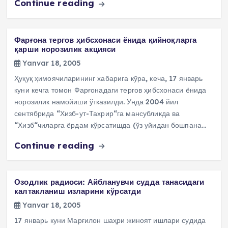
Continue reading
Фарғона тергов ҳибсхонаси ёнида қийноқларга
қарши норозилик акцияси
Yanvar 18, 2005
Ҳуқуқ ҳимоячиларининг хабарига кўра, кеча, 17 январь
куни кечга томон Фарғонадаги тергов ҳибсхонаси ёнида
норозилик намойиши ўтказилди. Унда 2004 йил
сентябрида “Хизб-ут-Тахрир“га мансубликда ва
“Хизб“чиларга ёрдам кўрсатишда (ўз уйидан бошпана…
Continue reading
Озодлик радиоси: Айбланувчи судда танасидаги
калтакланиш изларини кўрсатди
Yanvar 18, 2005
17 январь куни Марғилон шаҳри жиноят ишлари судида