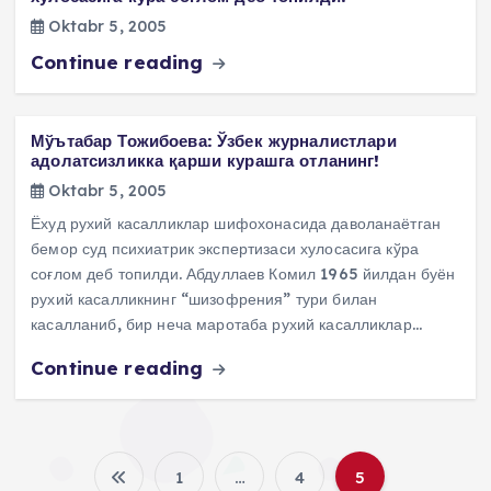
Oktabr 5, 2005
Continue reading
Мўътабар Тожибоева: Ўзбек журналистлари
адолатсизликка қарши курашга отланинг!
Oktabr 5, 2005
Ёхуд рухий касалликлар шифохонасида даволанаётган
бемор суд психиатрик экспертизаси хулосасига кўра
соғлом деб топилди. Абдуллаев Комил 1965 йилдан буён
рухий касалликнинг “шизофрения” тури билан
касалланиб, бир неча маротаба рухий касалликлар…
Continue reading
1
…
4
5