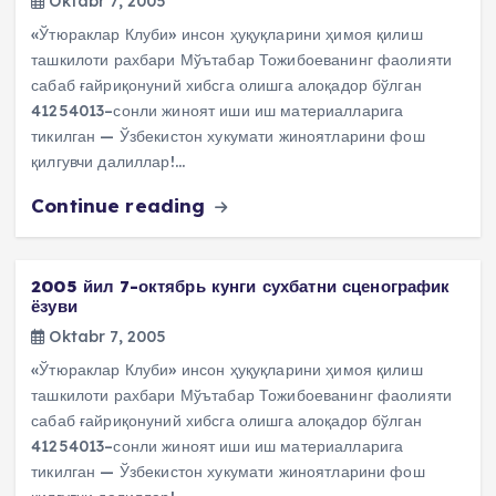
Oktabr 7, 2005
«Ўтюраклар Клуби» инсон ҳуқуқларини ҳимоя қилиш
ташкилоти рахбари Мўътабар Тожибоеванинг фаолияти
сабаб ғайриқонуний хибсга олишга алоқадор бўлган
41254013–сонли жиноят иши иш материалларига
тикилган — Ўзбекистон хукумати жиноятларини фош
қилгувчи далиллар!…
Continue reading
2005 йил 7-октябрь кунги сухбатни сценографик
ёзуви
Oktabr 7, 2005
«Ўтюраклар Клуби» инсон ҳуқуқларини ҳимоя қилиш
ташкилоти рахбари Мўътабар Тожибоеванинг фаолияти
сабаб ғайриқонуний хибсга олишга алоқадор бўлган
41254013–сонли жиноят иши иш материалларига
тикилган — Ўзбекистон хукумати жиноятларини фош