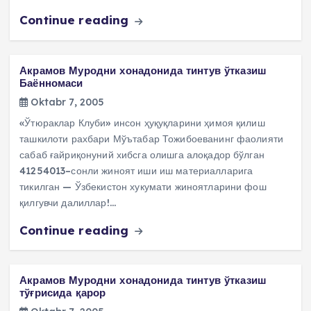
Continue reading
Акрамов Муродни хонадонида тинтув ўтказиш
Баённомаси
Oktabr 7, 2005
«Ўтюраклар Клуби» инсон ҳуқуқларини ҳимоя қилиш
ташкилоти рахбари Мўътабар Тожибоеванинг фаолияти
сабаб ғайриқонуний хибсга олишга алоқадор бўлган
41254013–сонли жиноят иши иш материалларига
тикилган — Ўзбекистон хукумати жиноятларини фош
қилгувчи далиллар!…
Continue reading
Акрамов Муродни хонадонида тинтув ўтказиш
тўғрисида қарор