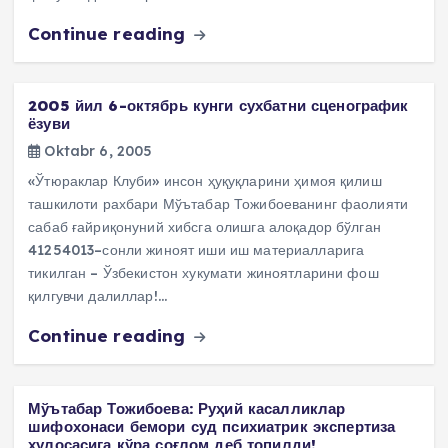
Continue reading
2005 йил 6-октябрь кунги сухбатни сценографик
ёзуви
Oktabr 6, 2005
«Ўтюраклар Клуби» инсон ҳуқуқларини ҳимоя қилиш
ташкилоти рахбари Мўътабар Тожибоеванинг фаолияти
сабаб ғайриқонуний хибсга олишга алоқадор бўлган
41254013–сонли жиноят иши иш материалларига
тикилган – Ўзбекистон хукумати жиноятларини фош
қилгувчи далиллар!…
Continue reading
Мўътабар Тожибоева: Руҳий касалликлар
шифохонаси бемори суд психиатрик экспертиза
хулосасига кўра соғлом деб топилди!