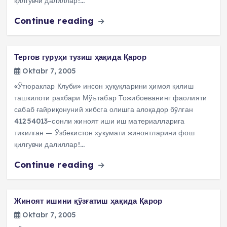
қилгувчи далиллар!…
Continue reading
Тергов гуруҳи тузиш ҳақида Қарор
Oktabr 7, 2005
«Ўтюраклар Клуби» инсон ҳуқуқларини ҳимоя қилиш
ташкилоти рахбари Мўътабар Тожибоеванинг фаолияти
сабаб ғайриқонуний хибсга олишга алоқадор бўлган
41254013–сонли жиноят иши иш материалларига
тикилган — Ўзбекистон хукумати жиноятларини фош
қилгувчи далиллар!…
Continue reading
Жиноят ишини қўзғатиш ҳақида Қарор
Oktabr 7, 2005