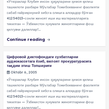
«Ўтюраклар Клуби» инсон ҳуқуқларини ҳимоя қилиш
ташкилоти рахбари Мўътабар Тожибоеванинг фаолияти
сабаб ғайриқонуний хибсга олишга алоқадор бўлган
41254013–сонли жиноят иши иш материалларига
тикилган — Ўзбекистон хукумати жиноятларини фош
қилгувчи далиллар!…
Continue reading
Цифровой диктофондаги сухбатларни
аудиокассетага ёзиб, вилоят прокуратурасига
тақдим этиш Топшириғи
Oktabr 6, 2005
«Ўтюраклар Клуби» инсон ҳуқуқларини ҳимоя қилиш
ташкилоти рахбари Мўътабар Тожибоеванинг фаолияти
сабаб ғайриқонуний хибсга олишга алоқадор бўлган
41254013–сонли жиноят иши иш материалларига
тикилган — Ўзбекистон хукумати жиноятларини фош
қилгувчи далиллар!…