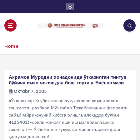
S
k
i
p
t
o
Home
c
o
n
t
e
Акрамов Муродни хонадонида ўтказилган тинтув
n
бўйича имзо чекишдан бош тортиш Баённомаси
t
Oktabr 7, 2005
«Ўтюраклар Клуби» инсон ҳуқуқларини ҳимоя қилиш
ташкилоти рахбари Мўътабар Тожибоеванинг фаолияти
сабаб ғайриқонуний хибсга олишга алоқадор бўлган
41254013–сонли жиноят иши иш материалларига
тикилган — Ўзбекистон хукумати жиноятларини фош
қилгувчи далиллар!…