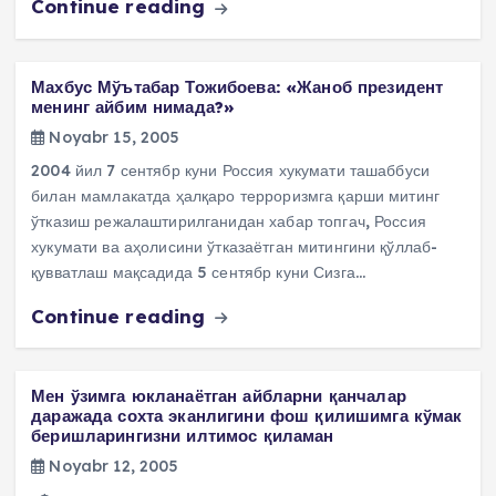
Continue reading
Махбус Мўътабар Тожибоева: «Жаноб президент
менинг айбим нимада?»
Noyabr 15, 2005
2004 йил 7 сентябр куни Россия хукумати ташаббуси
билан мамлакатда ҳалқаро терроризмга қарши митинг
ўтказиш режалаштирилганидан хабар топгач, Россия
хукумати ва аҳолисини ўтказаётган митингини қўллаб-
қувватлаш мақсадида 5 сентябр куни Сизга…
Continue reading
Мен ўзимга юкланаётган айбларни қанчалар
даражада сохта эканлигини фош қилишимга кўмак
беришларингизни илтимос қиламан
Noyabr 12, 2005