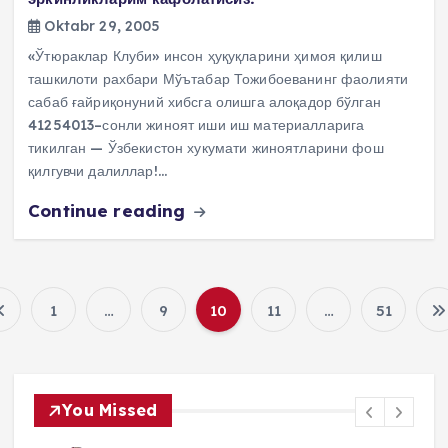
Oktabr 29, 2005
«Ўтюраклар Клуби» инсон ҳуқуқларини ҳимоя қилиш
ташкилоти рахбари Мўътабар Тожибоеванинг фаолияти
сабаб ғайриқонуний хибсга олишга алоқадор бўлган
41254013–сонли жиноят иши иш материалларига
тикилган — Ўзбекистон хукумати жиноятларини фош
қилгувчи далиллар!…
Continue reading
1
…
9
10
11
…
51
P
o
You Missed
s