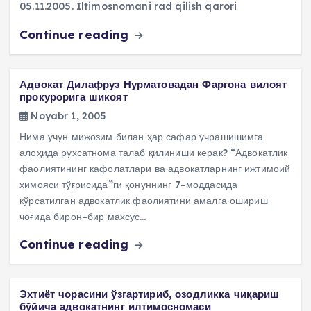
05.11.2005. Iltimosnomani rad qilish qarori
Continue reading
Адвокат Дилафруз Нурматовадан Фарғона вилоят
прокурорига шикоят
Noyabr 1, 2005
Нима учун мижозим билан ҳар сафар учрашишимга
алоҳида рухсатнома талаб қилиниши керак? “Адвокатлик
фаолиятининг кафолатлари ва адвокатларнинг ижтимоий
ҳимояси тўғрисида”ги қонуннинг 7–моддасида
кўрсатилган адвокатлик фаолиятини амалга ошириш
чоғида бирон–бир махсус…
Continue reading
Эхтиёт чорасини ўзгартириб, озодликка чиқариш
бўйича адвокатнинг илтимосномаси