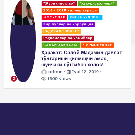
"Журналистлар"
"Ҳуқуқ фаоллари"
t
2014 - 2018 йиллар кураши
ЖОСУСЛАР
КИБЕРБУЛЛИНГ
s
Кир пуллар ва коррупция
РАДИКАЛ "ЛИДЕР"
p
Раҳнамолар ва ҳомийлар
САЛАЙ ҲАҚНАЗАР
ЧИРМОВУҚЛАР
a
д
Ҳаракат: Салой Мадамин давлат
тўнтариши қилмоқчи эмас,
g
шунчаки лўттибоз холос!
admin
Iyul 12, 2019
i
1500 views
2
n
a
t