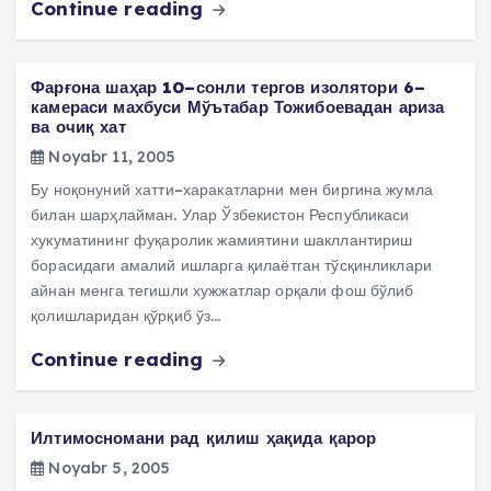
Continue reading
Фарғона шаҳар 10–сонли тергов изолятори 6–
камераси махбуси Мўътабар Тожибоевадан ариза
ва очиқ хат
Noyabr 11, 2005
Бу ноқонуний хатти–харакатларни мен биргина жумла
билан шарҳлайман. Улар Ўзбекистон Республикаси
хукуматининг фуқаролик жамиятини шакллантириш
борасидаги амалий ишларга қилаётган тўсқинликлари
айнан менга тегишли хужжатлар орқали фош бўлиб
қолишларидан қўрқиб ўз…
Continue reading
Илтимосномани рад қилиш ҳақида қарор
Noyabr 5, 2005