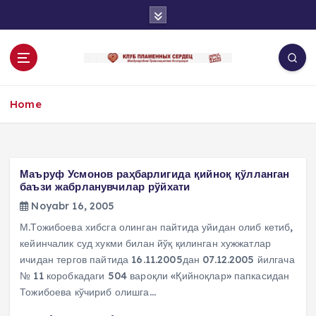
S
k
i
p
t
o
Home
c
o
n
t
e
Маъруф Усмонов раҳбарлигида қийноқ қўлланган
n
баъзи жабрланувчилар рўйхати
t
Noyabr 16, 2005
М.Тожибоева хибсга олинган пайтида уйидан олиб кетиб,
кейинчалик суд хукми билан йўқ қилинган хужжатлар
ичидан тергов пайтида 16.11.2005дан 07.12.2005 йилгача
№ 11 коробкадаги 504 вароқли «Қийноқлар» папкасидан
Тожибоева кўчириб олишга…