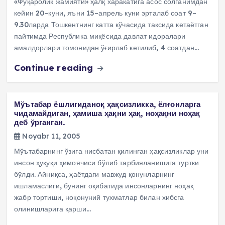
«Фуқаролик жамияти» ҳалқ харакатига асос солганимдан
кейин 20–куни, яъни 15–апрель куни эрталаб соат 9–
9.30ларда Тошкентнинг катта кўчасида таксида кетаётган
пайтимда Республика миқёсида давлат идоралари
амалдорлари томонидан ўғирлаб кетилиб, 4 соатдан…
Continue reading
Мўътабар ёшлигиданоқ ҳақсизликка, ёлғонларга
чидамайдиган, ҳамиша ҳақни ҳақ, ноҳақни ноҳақ
деб ўрганган.
Noyabr 11, 2005
Мўътабарнинг ўзига нисбатан қилинган ҳақсизликлар уни
инсон ҳуқуқи ҳимоячиси бўлиб тарбияланишига туртки
бўлди. Айниқса, ҳаётдаги мавжуд қонунларнинг
ишламаслиги, бунинг оқибатида инсонларнинг ноҳақ
жабр тортиши, ноқонуний тухматлар билан хибсга
олинишларига қарши…