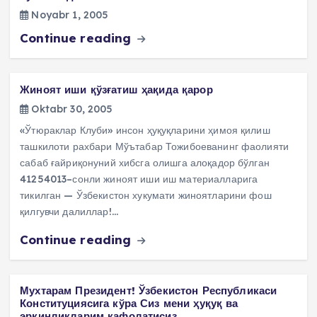
Noyabr 1, 2005
Continue reading
Жиноят иши қўзғатиш ҳақида қарор
Oktabr 30, 2005
«Ўтюраклар Клуби» инсон ҳуқуқларини ҳимоя қилиш
ташкилоти рахбари Мўътабар Тожибоеванинг фаолияти
сабаб ғайриқонуний хибсга олишга алоқадор бўлган
41254013–сонли жиноят иши иш материалларига
тикилган — Ўзбекистон хукумати жиноятларини фош
қилгувчи далиллар!…
Continue reading
Мухтарам Президент! Ўзбекистон Республикаси
Конституциясига кўра Сиз мени ҳуқуқ ва
эркинликларим кафолатисиз.